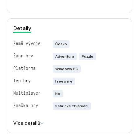
Detaily
Země vývoje
Česko
Žánr hry
Adventura
Puzzle
Platforma
Windows PC
Typ hry
Freeware
Multiplayer
Ne
Značka hry
Satirické ztvárnění
Engine
Unity
Více detailů