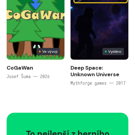
Ve vývoji
Vydáno
CoGaWan
Deep Space:
Unknown Universe
Josef Šuma — 2026
Mythforge games — 2017
To nejlepší z herního