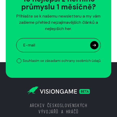
průmyslu 1 měsíčně?
Přihlašte se k našemu newsletteru a my vám
zašleme přehled nejzajímavějších článků a
nejlepších her.
Souhlasím se zásadami ochrany osobních údajů
ARCHIV ČESKOSLOVENSKÝCH
VÝVOJÁŘŮ A HRÁČŮ