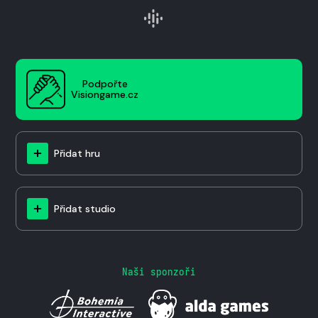
Podpořte
Visiongame.cz
Přidat hru
Přidat studio
Naši sponzoři