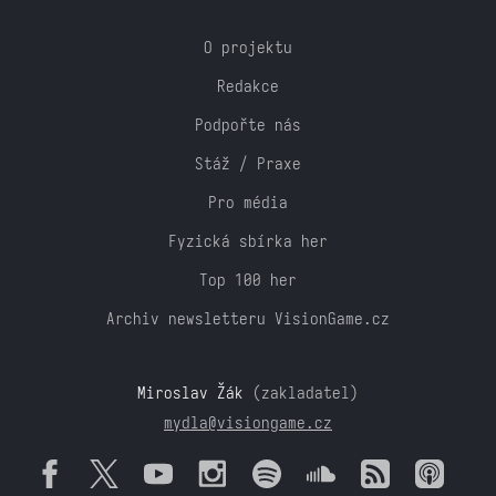
O projektu
Redakce
Podpořte nás
Stáž / Praxe
Pro média
Fyzická sbírka her
Top 100 her
Archiv newsletteru VisionGame.cz
Miroslav Žák
(zakladatel)
mydla@visiongame.cz