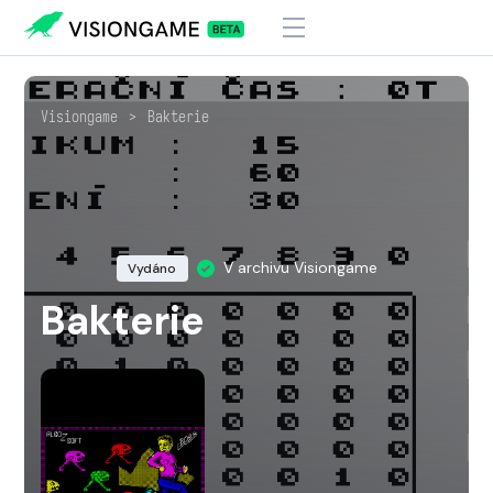
Visiongame
>
Bakterie
V archivu Visiongame
Vydáno
Bakterie