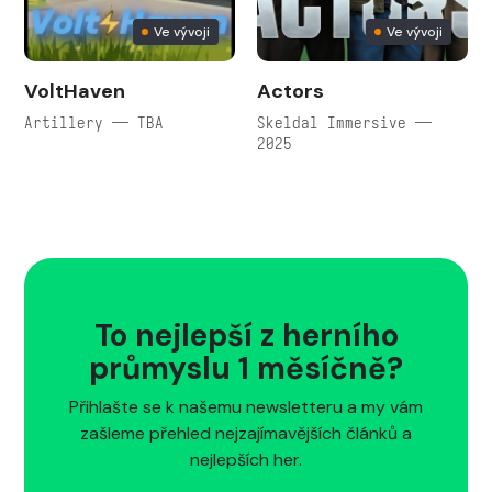
Ve vývoji
Ve vývoji
VoltHaven
Actors
Artillery — TBA
Skeldal Immersive —
2025
To nejlepší z herního
průmyslu 1 měsíčně?
Přihlašte se k našemu newsletteru a my vám
zašleme přehled nejzajímavějších článků a
nejlepších her.