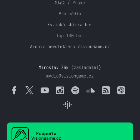
Stáž / Praxe
Pro média
Fyzická sbírka her
Top 100 her
Archiv newsletteru VisionGame.cz
Miroslav Žák
(zakladatel)
mydla@visiongame.cz
Podpořte
Visiongame.cz