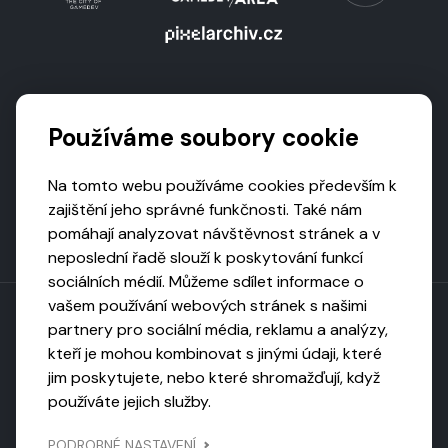
Podporují nás
Používáme soubory cookie
Na tomto webu používáme cookies především k
zajištění jeho správné funkčnosti. Také nám
pomáhají analyzovat návštěvnost stránek a v
neposlední řadě slouží k poskytování funkcí
sociálních médií. Můžeme sdílet informace o
vašem používání webových stránek s našimi
partnery pro sociální média, reklamu a analýzy,
kteří je mohou kombinovat s jinými údaji, které
Toto dílo podléhá licenci CC BY-NC-ND
jim poskytujete, nebo které shromažďují, když
Uveďte původ, neužívejte komerčně, nezpracovávejte.
používáte jejich služby.
Webarchivováno
PODROBNÉ NASTAVENÍ
Národní knihovnou ČR