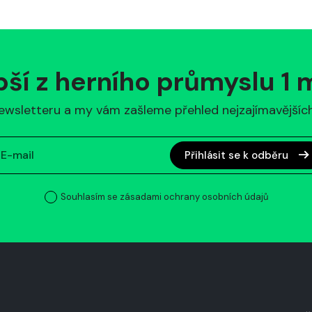
pší z herního průmyslu 1
ewsletteru a my vám zašleme přehled nejzajímavějších 
Přihlásit se k odběru
Souhlasím se zásadami ochrany osobních údajů