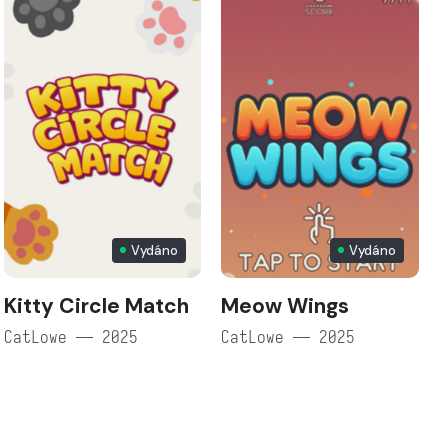
Vydáno
Vydáno
Kitty Circle Match
Meow Wings
CatLowe — 2025
CatLowe — 2025