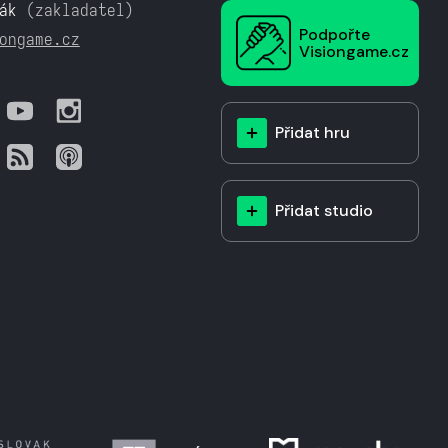
ák
(zakladatel)
Podpořte
ongame.cz
Visiongame.cz
Přidat hru
Přidat studio