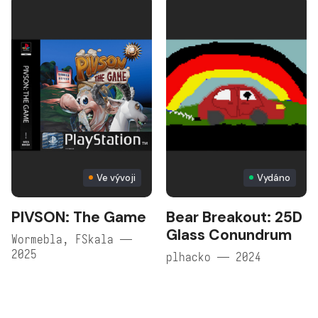
Ve vývoji
Vydáno
PIVSON: The Game
Bear Breakout: 25D
Glass Conundrum
Wormebla, FSkala —
2025
plhacko — 2024