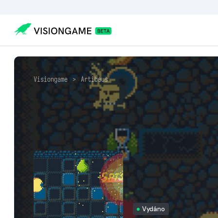
Visiongame
>
Artibeus
Vydáno