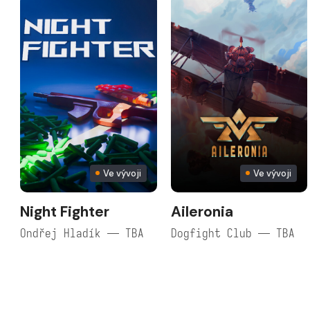
Ve vývoji
Ve vývoji
Night Fighter
Aileronia
Ondřej Hladík — TBA
Dogfight Club — TBA