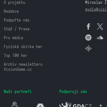
O projektu
Miroslav Ž
mydla@visi
Redakce
Podpořte nás
Stáž / Praxe
Pro média
Fyzická sbírka her
Top 100 her
Archiv newsletteru
VisionGame.cz
Naši partneři
Podporují nás