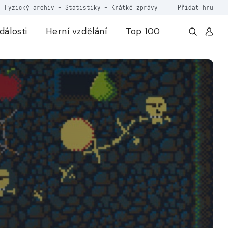
Fyzický archiv
-
Statistiky
-
Krátké zprávy
Přidat hru
dálosti
Herní vzdělání
Top 100