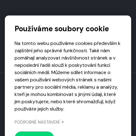
Podporují nás
Používáme soubory cookie
Na tomto webu používáme cookies především k
zajištění jeho správné funkčnosti. Také nám
pomáhají analyzovat návštěvnost stránek a v
neposlední řadě slouží k poskytování funkcí
sociálních médií. Můžeme sdílet informace o
vašem používání webových stránek s našimi
partnery pro sociální média, reklamu a analýzy,
kteří je mohou kombinovat s jinými údaji, které
Toto dílo podléhá licenci CC BY-NC-ND
jim poskytujete, nebo které shromažďují, když
Uveďte původ, neužívejte komerčně, nezpracovávejte.
používáte jejich služby.
Webarchivováno
PODROBNÉ NASTAVENÍ
Národní knihovnou ČR
Design by
Vanda