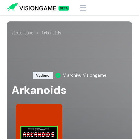
Visiongame
>
Arkanoids
V archivu Visiongame
Vydáno
Arkanoids