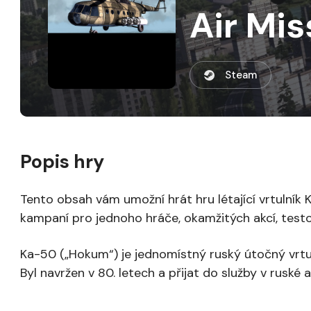
Air Mi
Steam
Popis hry
Tento obsah vám umožní hrát hru létající vrtulník 
kampaní pro jednoho hráče, okamžitých akcí, testov
Ka-50 („Hokum“) je jednomístný ruský útočný vrt
Byl navržen v 80. letech a přijat do služby v ruské