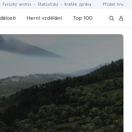
Fyzický archiv
-
Statistiky
-
Krátké zprávy
Přidat hru
dálosti
Herní vzdělání
Top 100