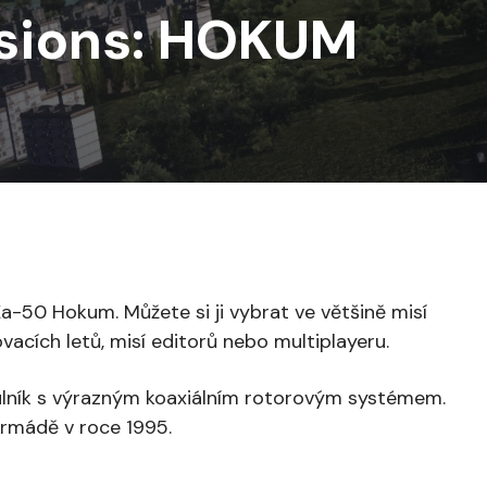
ssions: HOKUM
Ka-50 Hokum. Můžete si ji vybrat ve většině misí
acích letů, misí editorů nebo multiplayeru.
ulník s výrazným koaxiálním rotorovým systémem.
 armádě v roce 1995.