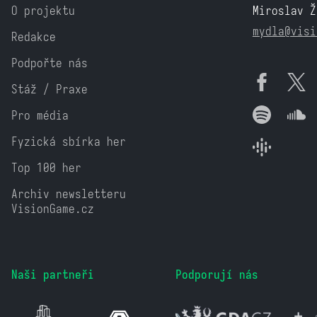
O projektu
Miroslav Ž
mydla@visi
Redakce
Podpořte nás
Stáž / Praxe
Pro média
Fyzická sbírka her
Top 100 her
Archiv newsletteru
VisionGame.cz
Naši partneři
Podporují nás