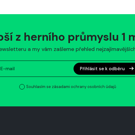
pší z herního průmyslu 1
ewsletteru a my vám zašleme přehled nejzajímavějších 
Přihlásit se k odběru
Souhlasím se zásadami ochrany osobních údajů