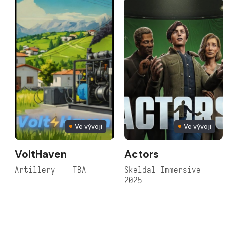
Ve vývoji
Ve vývoji
VoltHaven
Actors
Artillery — TBA
Skeldal Immersive —
2025