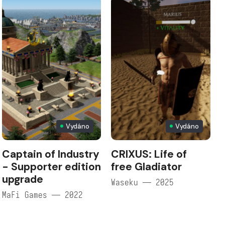
Vydáno
Vydáno
Captain of Industry
CRIXUS: Life of
- Supporter edition
free Gladiator
upgrade
Waseku — 2025
MaFi Games — 2022