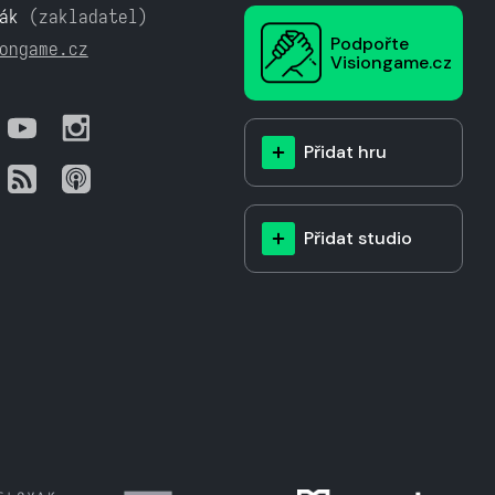
ák
(zakladatel)
Podpořte
ongame.cz
Visiongame.cz
Přidat hru
Přidat studio