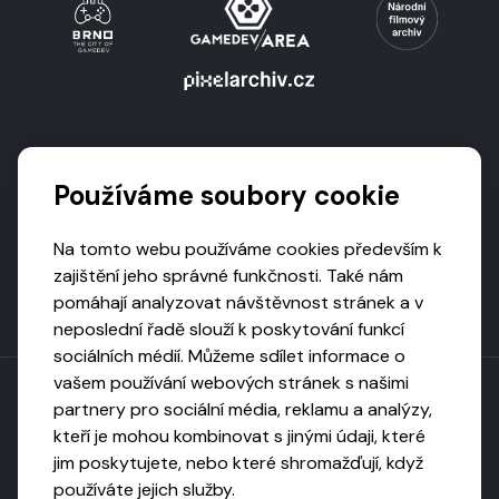
Podporují nás
Používáme soubory cookie
Na tomto webu používáme cookies především k
zajištění jeho správné funkčnosti. Také nám
pomáhají analyzovat návštěvnost stránek a v
neposlední řadě slouží k poskytování funkcí
sociálních médií. Můžeme sdílet informace o
vašem používání webových stránek s našimi
partnery pro sociální média, reklamu a analýzy,
kteří je mohou kombinovat s jinými údaji, které
Toto dílo podléhá licenci CC BY-NC-ND
jim poskytujete, nebo které shromažďují, když
Uveďte původ, neužívejte komerčně, nezpracovávejte.
používáte jejich služby.