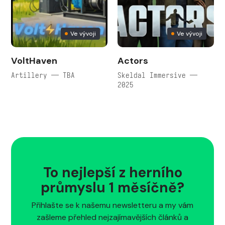
Ve vývoji
Ve vývoji
VoltHaven
Actors
Artillery — TBA
Skeldal Immersive —
2025
To nejlepší z herního
průmyslu 1 měsíčně?
Přihlašte se k našemu newsletteru a my vám
zašleme přehled nejzajímavějších článků a