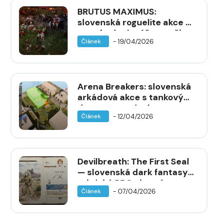
BRUTUS MAXIMUS:
slovenská roguelite akce s
mrtvým legionářem vyšla v
- 19/04/2026
Článek
plné verzi na Steamu
Arena Breakers: slovenská
arkádová akce s tankovými
drony vstupuje do
- 12/04/2026
Článek
předběžného přístupu na
Steamu
Devilbreath: The First Seal
— slovenská dark fantasy
taktická RPG chystá
- 07/04/2026
Článek
vydání na prosinec