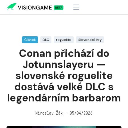
Visiongame
>
Conan přichází do Jotunnslayeru — slovenské roguelite
dostává velké DLC s legendárním barbarom
Článek
DLC
roguelite
Slovenské hry
Conan přichází do
Jotunnslayeru —
slovenské roguelite
dostává velké DLC s
legendárním barbarom
Miroslav Žák – 05/04/2026