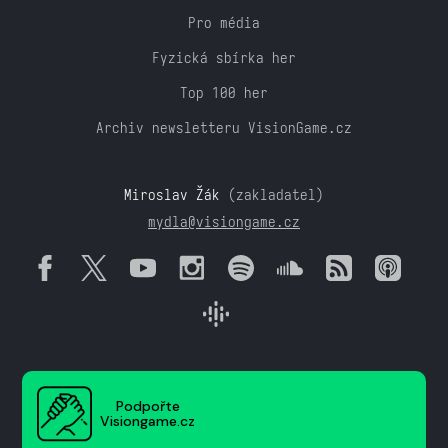
Pro média
Fyzická sbírka her
Top 100 her
Archiv newsletteru VisionGame.cz
Miroslav Žák
(zakladatel)
mydla@visiongame.cz
Podpořte
Visiongame.cz