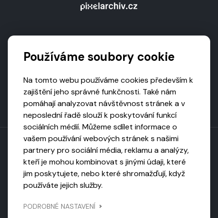
Podporují nás
Používáme soubory cookie
Na tomto webu používáme cookies především k
zajištění jeho správné funkčnosti. Také nám
pomáhají analyzovat návštěvnost stránek a v
neposlední řadě slouží k poskytování funkcí
sociálních médií. Můžeme sdílet informace o
vašem používání webových stránek s našimi
partnery pro sociální média, reklamu a analýzy,
kteří je mohou kombinovat s jinými údaji, které
Toto dílo podléhá licenci CC BY-NC-ND
jim poskytujete, nebo které shromažďují, když
Uveďte původ, neužívejte komerčně, nezpracovávejte.
používáte jejich služby.
Webarchivováno
PODROBNÉ NASTAVENÍ
Národní knihovnou ČR
Design by
Vanda