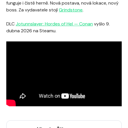
funguje i čistě herně. Nová postava, nová lokace, nový
boss. Za vydavatele stojí
Grindstone
.
DLC
Jotunnslayer: Hordes of Hel — Conan
vyšlo 9.
dubna 2026 na Steamu.