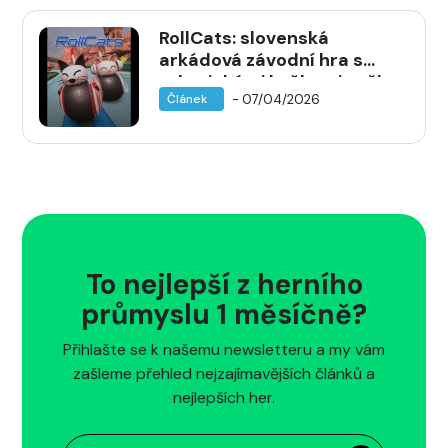
RollCats: slovenská
arkádová závodní hra s
robotickými kočkami vyšla
- 07/04/2026
Článek
na Steamu
To nejlepší z herního
průmyslu 1 měsíčně?
Přihlašte se k našemu newsletteru a my vám
zašleme přehled nejzajímavějších článků a
nejlepších her.