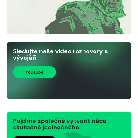
Sledujte naše video rozhovory s
vývojáři
YouTube
Pojďme společně vytvořit něco
skutečně jedinečného