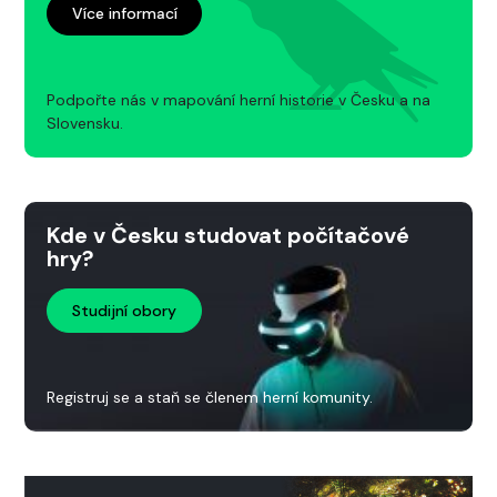
Více informací
Podpořte nás v mapování herní historie v Česku a na
Slovensku.
Kde v Česku studovat počítačové
hry?
Studijní obory
Registruj se a staň se členem herní komunity.