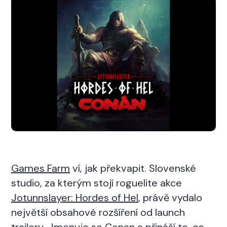
Games Farm
ví, jak překvapit. Slovenské
studio, za kterým stojí roguelite akce
Jotunnslayer: Hordes of Hel
, právě vydalo
největší obsahové rozšíření od launch
traileru. Jmenuje se
Conan
a přináší to, co