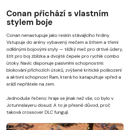
Conan přichází s vlastním
stylem boje
Conan nenastupuje jako reskin stávajícího hrdiny.
Vstupuje do arény vybavený mečem a štítem a třemi
odlišnými bojovými styly — těžký meč pro drtivé údery,
štít pro boj zblízka a dvojité čepele pro rychlé combo
útoky. Navíc disponuje pasivními schopnostmi:
blokování příchozích útoků, zvýšené kritické poškození
a aktivní schopnost Ram, která ho katapultuje vpřed a
sráží nepřátele na zem.
Jednoduše řečeno: hraje se jinak než vše, co bylo v
Jotunnslayeru dosud. A to je přesně důvod, proč
taková crossover DLC fungují.