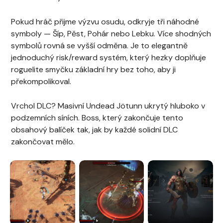
Pokud hráč přijme výzvu osudu, odkryje tři náhodné
symboly — Šíp, Pěst, Pohár nebo Lebku. Více shodných
symbolů rovná se vyšší odměna. Je to elegantně
jednoduchý risk/reward systém, který hezky doplňuje
roguelite smyčku základní hry bez toho, aby ji
překompolikoval.
Vrchol DLC? Masivní Undead Jötunn ukrytý hluboko v
podzemních síních. Boss, který zakončuje tento
obsahový balíček tak, jak by každé solidní DLC
zakončovat mělo.