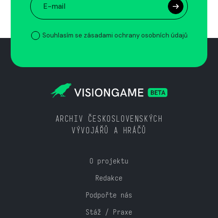
Souhlasím se zásadami ochrany osobních údajů
ARCHIV ČESKOSLOVENSKÝCH
VÝVOJÁŘŮ A HRÁČŮ
O projektu
Redakce
Podpořte nás
Stáž / Praxe