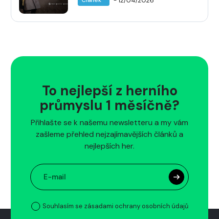
- 12/04/2026
Článek
verze pro Xbox Series X|S
To nejlepší z herního
průmyslu 1 měsíčně?
Přihlašte se k našemu newsletteru a my vám
zašleme přehled nejzajímavějších článků a
nejlepších her.
Souhlasím se zásadami ochrany osobních údajů