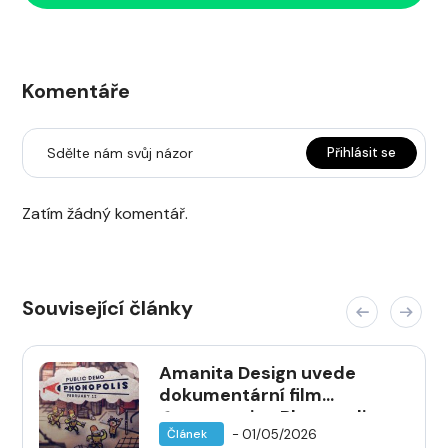
Komentáře
Sdělte nám svůj názor
Přihlásit se
Zatím žádný komentář.
Související články
Amanita Design uvede
dokumentární film
Constructing Phonopolis —
- 01/05/2026
Článek
premiéra 12. května v Biu