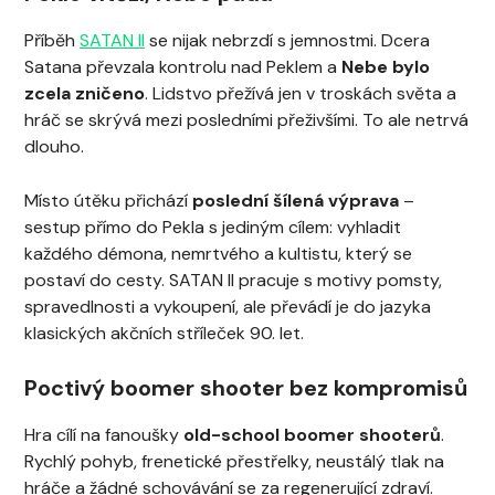
Příběh
SATAN II
se nijak nebrzdí s jemnostmi. Dcera
Satana převzala kontrolu nad Peklem a
Nebe bylo
zcela zničeno
. Lidstvo přežívá jen v troskách světa a
hráč se skrývá mezi posledními přeživšími. To ale netrvá
dlouho.
Místo útěku přichází
poslední šílená výprava
–
sestup přímo do Pekla s jediným cílem: vyhladit
každého démona, nemrtvého a kultistu, který se
postaví do cesty. SATAN II pracuje s motivy pomsty,
spravedlnosti a vykoupení, ale převádí je do jazyka
klasických akčních stříleček 90. let.
Poctivý boomer shooter bez kompromisů
Hra cílí na fanoušky
old-school boomer shooterů
.
Rychlý pohyb, frenetické přestřelky, neustálý tlak na
hráče a žádné schovávání se za regenerující zdraví.