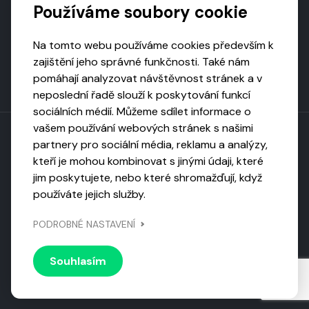
Používáme soubory cookie
Na tomto webu používáme cookies především k
zajištění jeho správné funkčnosti. Také nám
pomáhají analyzovat návštěvnost stránek a v
neposlední řadě slouží k poskytování funkcí
sociálních médií. Můžeme sdílet informace o
vašem používání webových stránek s našimi
partnery pro sociální média, reklamu a analýzy,
kteří je mohou kombinovat s jinými údaji, které
Toto dílo podléhá licenci CC BY-NC-ND
jim poskytujete, nebo které shromažďují, když
Uveďte původ, neužívejte komerčně, nezpracovávejte.
používáte jejich služby.
Webarchivováno
PODROBNÉ NASTAVENÍ
Národní knihovnou ČR
Design by
Vanda
Souhlasím
© 2026 Visiongame. Všechna práva vyhrazena.
Zásady
ochrany soukromí