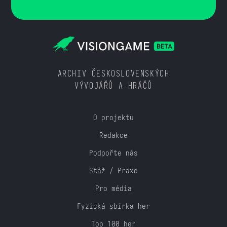
ARCHIV ČESKOSLOVENSKÝCH
VÝVOJÁŘŮ A HRÁČŮ
O projektu
Redakce
Podpořte nás
Stáž / Praxe
Pro média
Fyzická sbírka her
Top 100 her