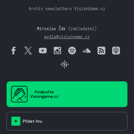
Archiv newsletteru VisionGame.cz
Miroslav Žák
(zakladatel)
mydla@visiongame.cz
Podpořte
Visiongame.cz
Přidat hru