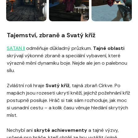
Tajemství, zbraně a Svatý kříž
SATAN II
odměňuje důkladný průzkum.
Tajné oblasti
skrývají výkonné zbraně a speciální vybavení, které
výrazně mění dynamiku boje. Nejde ale jen o palebnou
sílu.
Zvláštní roli hraje
Svatý kříž
, tajná zbraň Církve. Po
mapách jsou rozeseti ukrytí kněží, jejichž požehnání kříž
postupně posiluje. Hráč si tak sám rozhoduje, jak moc
si usnadní cestu – a kolik času věnuje hledání skrytých
míst.
Nechybí ani
skryté achievementy
a tajné výzvy,
určené pro hráče, kteří chtějí ze hry vytěžit úplně