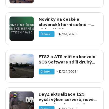
Oko
Novinky na české a
slovenské herní scéně —
týden 16/26
- 12/04/2026
Článek
ETS2 a ATS míří na konzole:
SCS Software sdílí druhý
Road to Consoles Dev Talk
- 12/04/2026
Článek
DayZ aktualizace 1.29:
vyšší výkon serverů, nové
zvuky zbraní a nativní