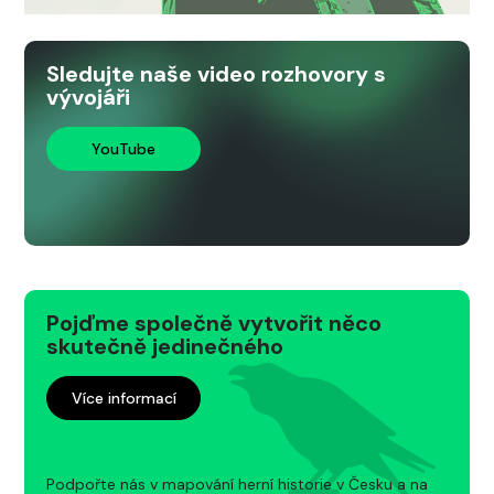
Sledujte naše video rozhovory s
vývojáři
YouTube
Pojďme společně vytvořit něco
skutečně jedinečného
Více informací
Podpořte nás v mapování herní historie v Česku a na