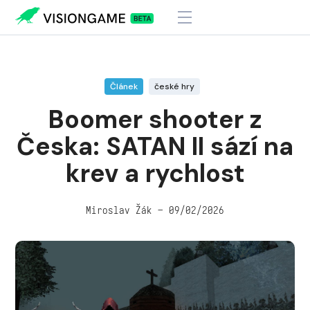
Visiongame
>
Boomer shooter z Česka: SATAN II sází na krev a rychlost
Článek
české hry
Boomer shooter z
Česka: SATAN II sází na
krev a rychlost
Miroslav Žák – 09/02/2026