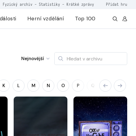
Fyzický archiv
-
Statistiky
-
Krátké zprávy
Přidat hru
dálosti
Herní vzdělání
Top 100
Nejnovější
K
L
M
N
O
P
Q
R
S