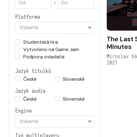
Platforma
Vyberte
The Last 
Studentská hra
Minutes
Vytvořeno na Game Jam
Miroslav V
Podpora ovladače
2021
Jazyk titulků
České
Slovenské
Jazyk audia
České
Slovenské
Engine
Vyberte
Typ multiplayeru