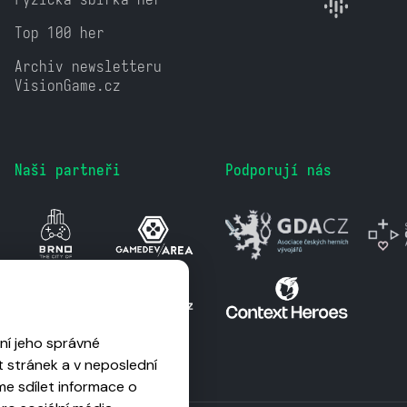
Top 100 her
Archiv newsletteru
VisionGame.cz
Naši partneři
Podporují nás
ní jeho správné
 stránek a v neposlední
me sdílet informace o