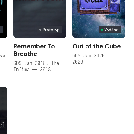
p
Prototyp
Vydáno
Remember To
Out of the Cube
Breathe
ová
GDS Jam 2020 —
2020
GDS Jam 2018, The
Infima — 2018