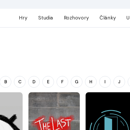
Hry
Studia
Rozhovory
Články
U
B
C
D
E
F
G
H
I
J