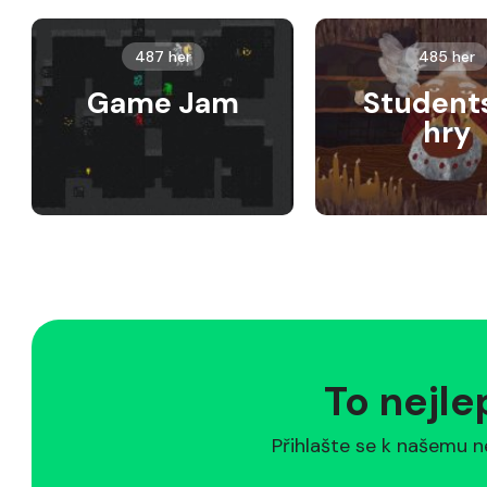
487 her
485 her
Game Jam
Student
hry
To nejle
Přihlašte se k našemu n