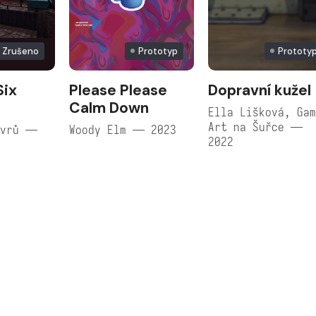
Zrušeno
Prototyp
Prototy
Six
Please Please
Dopravní kužel
Calm Down
Ella Lišková, Ga
Art na Šuřce —
ávrů —
Woody Elm — 2023
2022