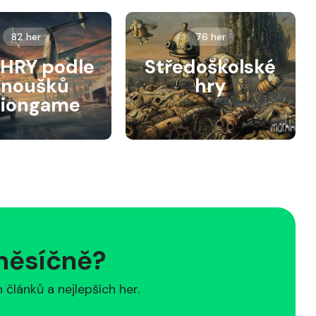
82 her
76 her
HRY podle
Středoškolské
anoušků
hry
siongame
 měsíčně?
článků a nejlepších her.