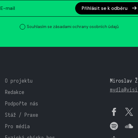
Přihlásit se k odběru
Souhlasím se zásadami ochrany osobních údajů
O projektu
Miroslav Ž
mydla@visi
Redakce
Podpořte nás
Stáž / Praxe
Pro média
Fyzická sbírka her