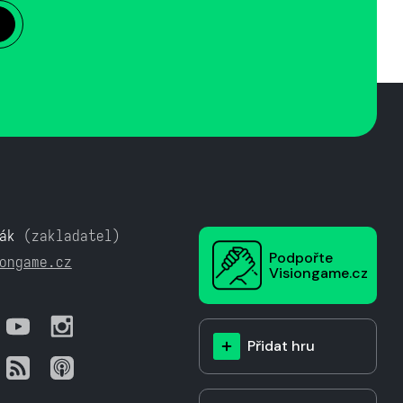
ák
(zakladatel)
Podpořte
ongame.cz
Visiongame.cz
Přidat hru