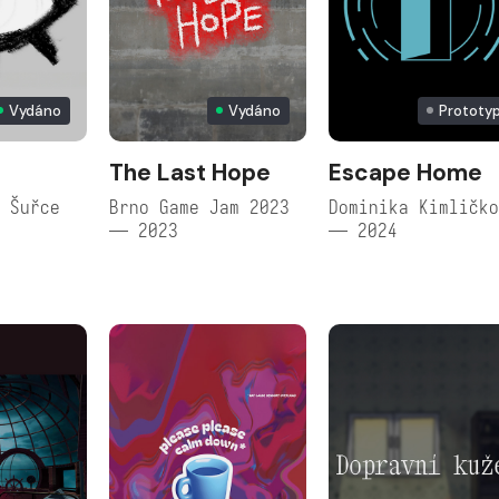
Vydáno
Vydáno
Prototy
The Last Hope
Escape Home
 Šuřce
Brno Game Jam 2023
Dominika Kimličk
— 2023
— 2024