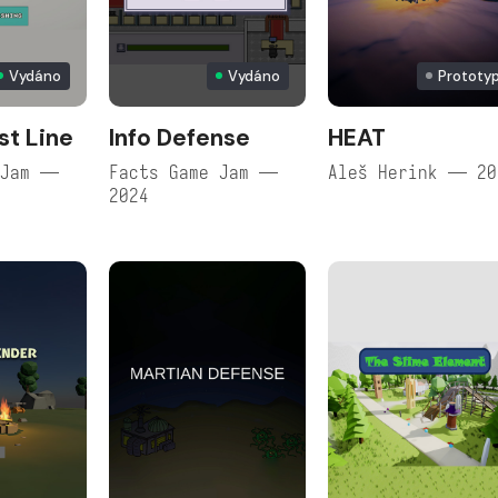
Vydáno
Vydáno
Prototy
st Line
Info Defense
HEAT
 Jam —
Facts Game Jam —
Aleš Herink — 20
2024