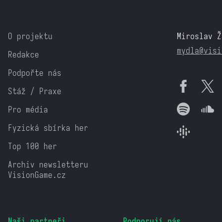
O projektu
Miroslav Ž
mydla@visi
Redakce
Podpořte nás
Stáž / Praxe
Pro média
Fyzická sbírka her
Top 100 her
Archiv newsletteru
VisionGame.cz
Naši partneři
Podporují nás