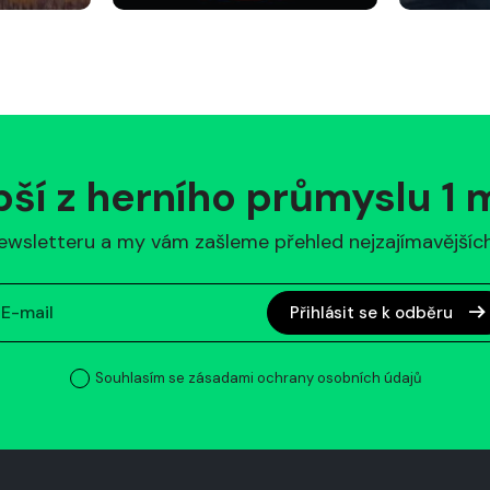
pší z herního průmyslu 1
ewsletteru a my vám zašleme přehled nejzajímavějších 
Přihlásit se k odběru
Souhlasím se zásadami ochrany osobních údajů