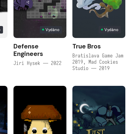
o
Vydáno
Vydáno
Defense
True Bros
Engineers
Bratislava Game Jam
2019, Mad Cookies
Jiri Hysek — 2022
Studio — 2019