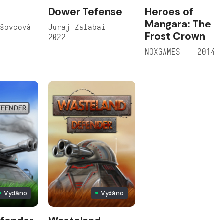
Dower Tefense
Heroes of
Mangara: The
šovcová
Juraj Zalabai —
Frost Crown
2022
NOXGAMES — 2014
Vydáno
Vydáno