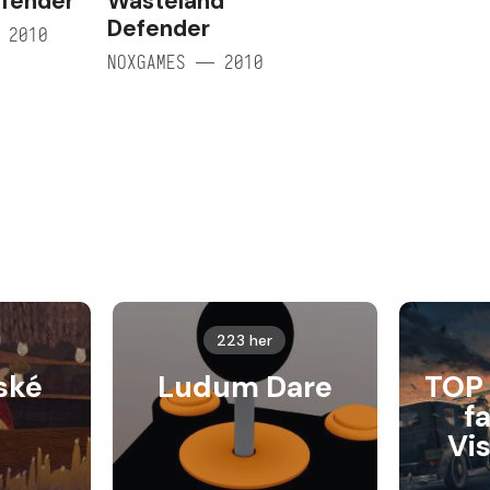
efender
Wasteland
Defender
 2010
NOXGAMES — 2010
223 her
ské
Ludum Dare
TOP 
f
Vi