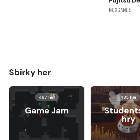
Fujitsu D
NOXGAMES —
Sbírky her
487 her
485 her
Game Jam
Student
hry