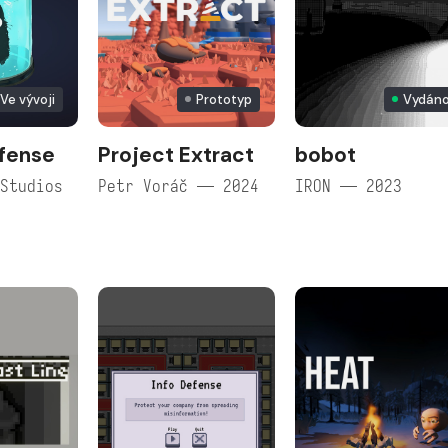
Ve vývoji
Prototyp
Vydán
fense
Project Extract
bobot
Studios
Petr Voráč — 2024
IRON — 2023