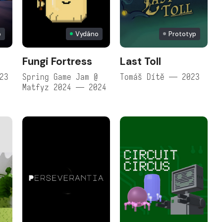
p
Vydáno
Prototyp
Fungi Fortress
Last Toll
23
Spring Game Jam @
Tomáš Dítě — 2023
Matfyz 2024 — 2024