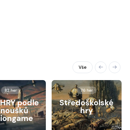
Vše
82 her
76 her
HRY podle
Středoškolské
anoušků
hry
siongame