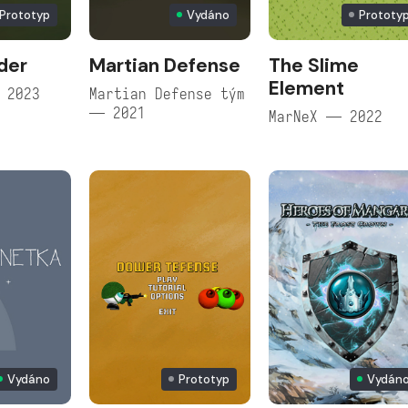
Prototyp
Vydáno
Prototy
nder
Martian Defense
The Slime
Element
 2023
Martian Defense tým
— 2021
MarNeX — 2022
Vydáno
Prototyp
Vydán