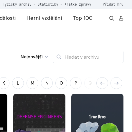
Fyzický archiv
-
Statistiky
-
Krátké zprávy
Přidat hru
dálosti
Herní vzdělání
Top 100
Nejnovější
K
L
M
N
O
P
Q
R
S