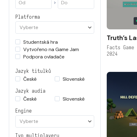
Platforma
Vyberte
Truth’s La
Studentská hra
Facts Game
Vytvořeno na Game Jam
2024
Podpora ovladače
Jazyk titulků
České
Slovenské
Jazyk audia
České
Slovenské
Engine
Vyberte
Typ multiplayeru