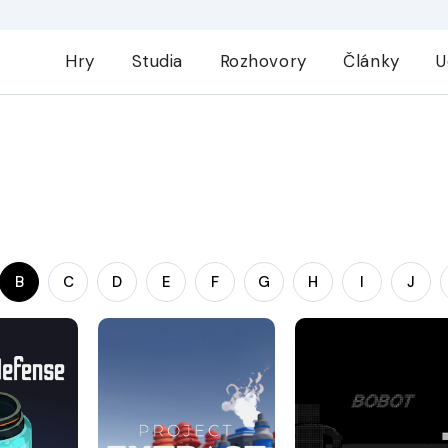
Hry
Studia
Rozhovory
Články
U
B
C
D
E
F
G
H
I
J