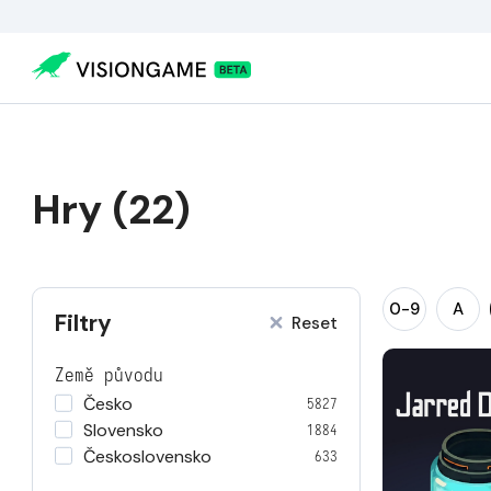
Hry (22)
0-9
A
Filtry
Reset
Země původu
Česko
5827
Slovensko
1884
Československo
633