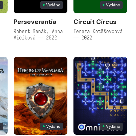
p
Vydáno
Vydáno
Perseverantia
Circuit Circus
Robert Benák, Anna
Tereza Kotěšovcová
Vičíková — 2022
— 2022
o
Vydáno
Vydáno