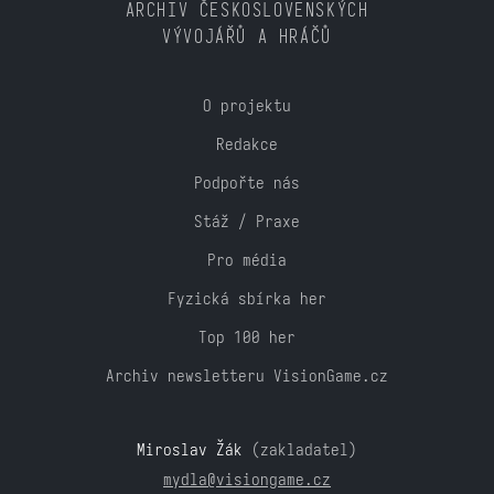
ARCHIV ČESKOSLOVENSKÝCH
VÝVOJÁŘŮ A HRÁČŮ
O projektu
Redakce
Podpořte nás
Stáž / Praxe
Pro média
Fyzická sbírka her
Top 100 her
Archiv newsletteru VisionGame.cz
Miroslav Žák
(zakladatel)
mydla@visiongame.cz