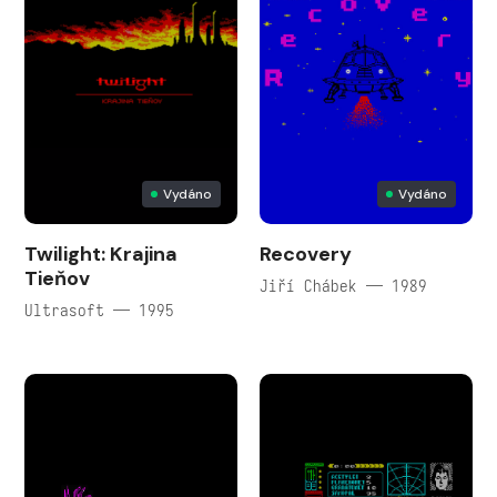
Vydáno
Vydáno
Twilight: Krajina
Recovery
Tieňov
Jiří Chábek — 1989
Ultrasoft — 1995