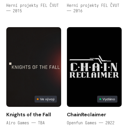
Herní projekty FEL ČVUT
Herní projekty FEL ČVUT
— 2015
— 2016
Ve vývoji
Vydáno
Knights of the Fall
ChainReclaimer
Airo Games — TBA
Openfun Games — 2022