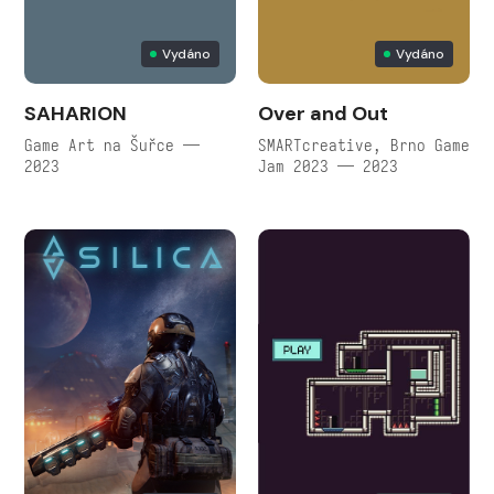
Vydáno
Vydáno
SAHARION
Over and Out
Game Art na Šuřce —
SMARTcreative, Brno Game
2023
Jam 2023 — 2023