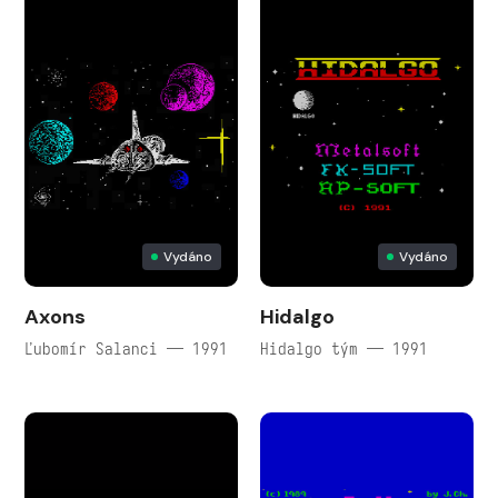
Vydáno
Vydáno
Axons
Hidalgo
Ľubomír Salanci — 1991
Hidalgo tým — 1991