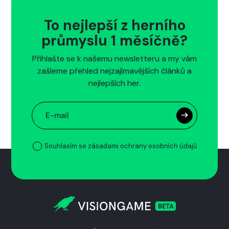
To nejlepší z herního
průmyslu 1 měsíčně?
Přihlašte se k našemu newsletteru a my vám
zašleme přehled nejzajímavějších článků a
nejlepších her.
Souhlasím se zásadami ochrany osobních údajů