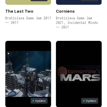
The Last Two
Corniens
Bratislava Game Jam 2017
Bratislava Game Jam
— 2017
2021, Incidental Minds
— 2021
Vydáno
Vydáno