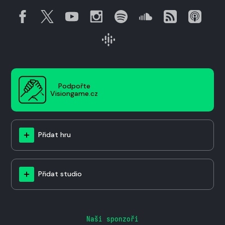
Podpořte
Visiongame.cz
Přidat hru
Přidat studio
Naši sponzoři