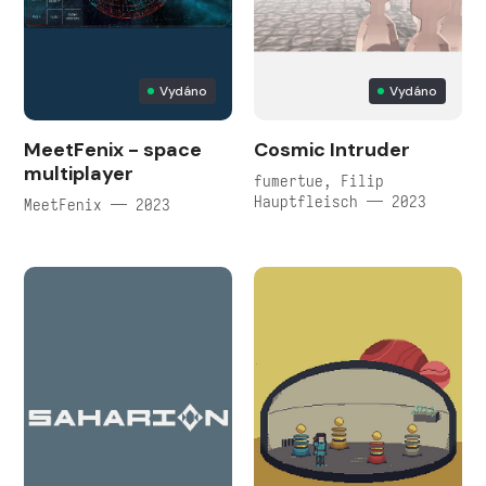
Vydáno
Vydáno
MeetFenix - space
Cosmic Intruder
multiplayer
fumertue, Filip
Hauptfleisch — 2023
MeetFenix — 2023