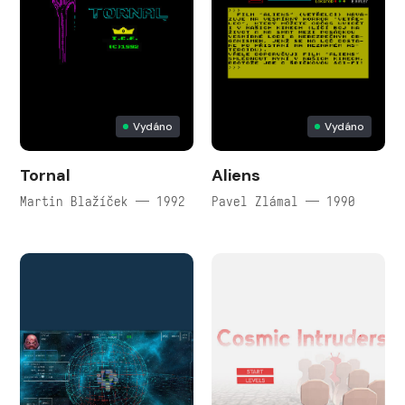
Vydáno
Vydáno
Tornal
Aliens
Martin Blažíček — 1992
Pavel Zlámal — 1990