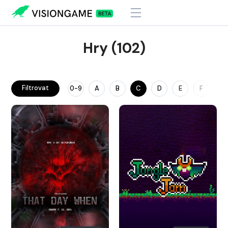
Hry (102)
Filtrovat
0-9
A
B
C
D
E
F
G