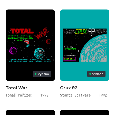
Vydáno
Vydáno
Total War
Crux 92
Tomáš Pařízek — 1992
Stantz Software — 1992