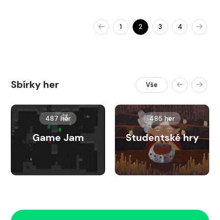
1
2
3
4
Sbírky her
Vše
487 her
485 her
Game Jam
Studentské hry