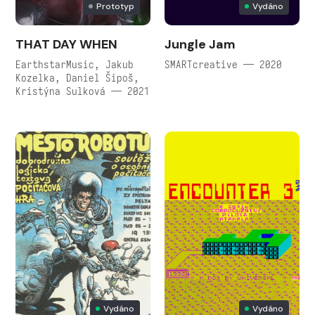
Prototyp
Vydáno
THAT DAY WHEN
Jungle Jam
EarthstarMusic, Jakub
SMARTcreative — 2020
Kozelka, Daniel Šipoš,
Kristýna Sulková — 2021
Vydáno
Vydáno