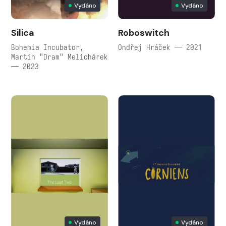
Vydáno
Vydáno
Silica
Roboswitch
Bohemia Incubator,
Ondřej Hráček — 2021
Martin "Dram" Melichárek
— 2023
Vydáno
Vydáno