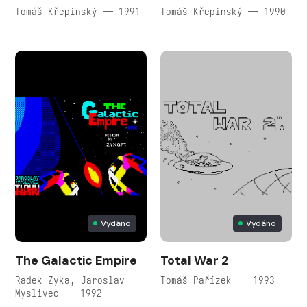
Tomáš Křepinský — 1991
Tomáš Křepinský — 1990
Vydáno
Vydáno
The Galactic Empire
Total War 2
Radek Zyka, Jaroslav
Tomáš Pařízek — 1993
Myslivec — 1992