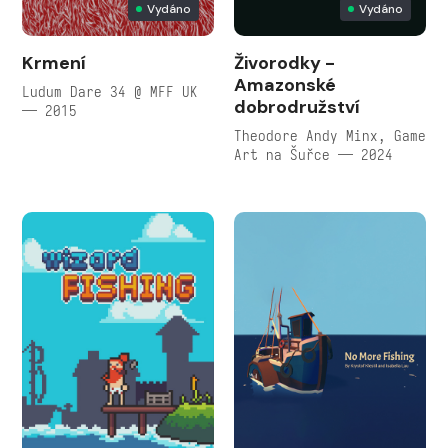
Vydáno
Vydáno
Krmení
Živorodky -
Amazonské
Ludum Dare 34 @ MFF UK
dobrodružství
— 2015
Theodore Andy Minx, Game
Art na Šuřce — 2024