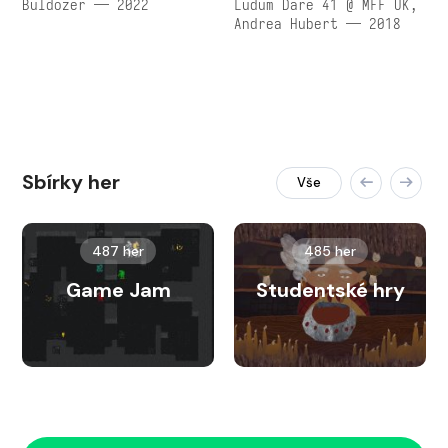
Buldozer — 2022
Ludum Dare 41 @ MFF UK,
Andrea Hubert — 2018
Sbírky her
Vše
487 her
485 her
Game Jam
Studentské hry