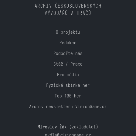
ARCHIV ČESKOSLOVENSKÝCH
VÝVOJÁŘŮ A HRÁČŮ
O projektu
Redakce
Podpořte nás
Stáž / Praxe
Pro média
Fyzická sbírka her
Top 100 her
Archiv newsletteru VisionGame.cz
Miroslav Žák
(zakladatel)
mydla@visiongame.cz