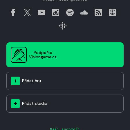
Podpořte
Visiongame.cz
Přidat hru
Přidat studio
Naši sponzoři