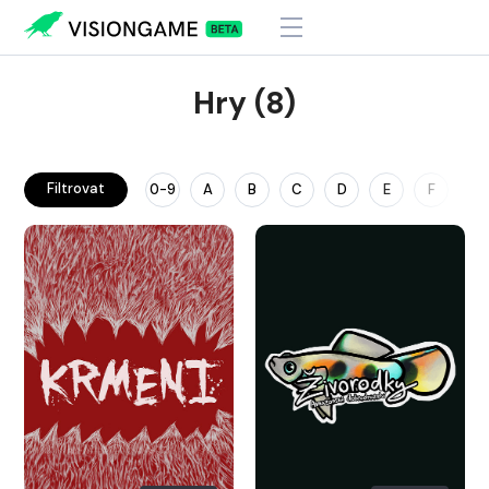
Hry (8)
Filtrovat
0-9
A
B
C
D
E
F
G