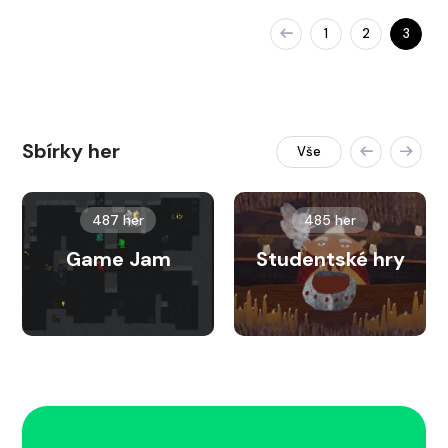
1
2
3
Sbírky her
Vše
487 her
485 her
Game Jam
Studentské hry