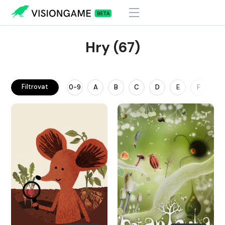
Hry (67)
Filtrovat
0-9
A
B
C
D
E
F
G