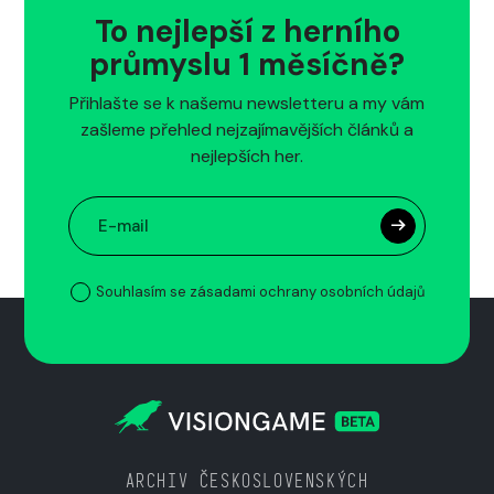
To nejlepší z herního
průmyslu 1 měsíčně?
Přihlašte se k našemu newsletteru a my vám
zašleme přehled nejzajímavějších článků a
nejlepších her.
Souhlasím se zásadami ochrany osobních údajů
ARCHIV ČESKOSLOVENSKÝCH