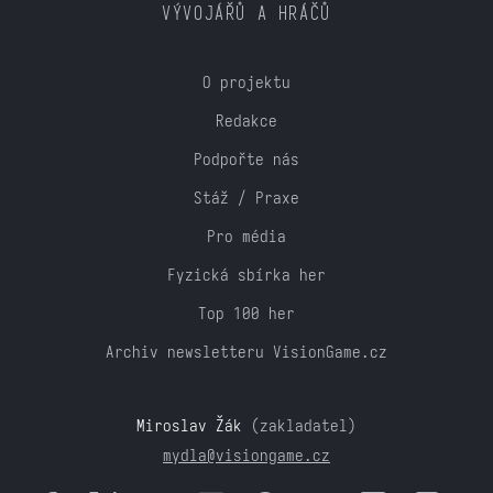
VÝVOJÁŘŮ A HRÁČŮ
O projektu
Redakce
Podpořte nás
Stáž / Praxe
Pro média
Fyzická sbírka her
Top 100 her
Archiv newsletteru VisionGame.cz
Miroslav Žák
(zakladatel)
mydla@visiongame.cz