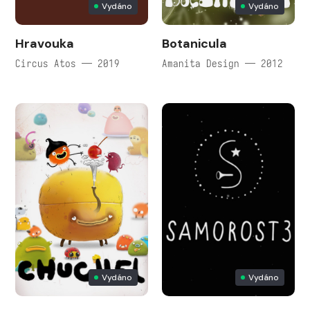
Vydáno
Vydáno
Hravouka
Botanicula
Circus Atos — 2019
Amanita Design — 2012
Vydáno
Vydáno