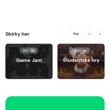
Sbírky her
Vše
487 her
485 her
Game Jam
Studentské hry