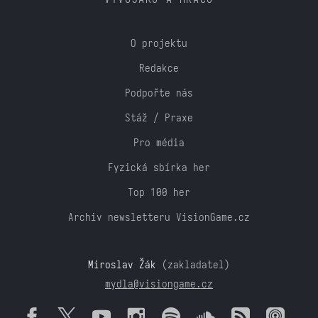
O projektu
Redakce
Podpořte nás
Stáž / Praxe
Pro média
Fyzická sbírka her
Top 100 her
Archiv newsletteru VisionGame.cz
Miroslav Žák
(zakladatel)
mydla@visiongame.cz