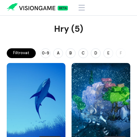
Hry (5)
Filtrovat
0-9
A
B
C
D
E
F
G