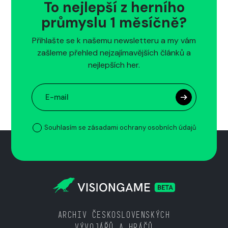
To nejlepší z herního
průmyslu 1 měsíčně?
Přihlašte se k našemu newsletteru a my vám
zašleme přehled nejzajímavějších článků a
nejlepších her.
Souhlasím se zásadami ochrany osobních údajů
ARCHIV ČESKOSLOVENSKÝCH
VÝVOJÁŘŮ A HRÁČŮ