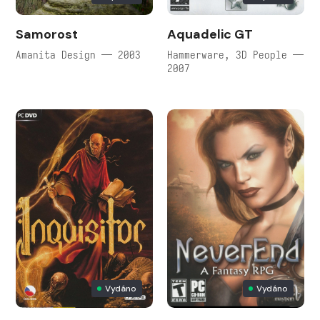
Samorost
Aquadelic GT
Amanita Design — 2003
Hammerware, 3D People —
2007
Vydáno
Vydáno