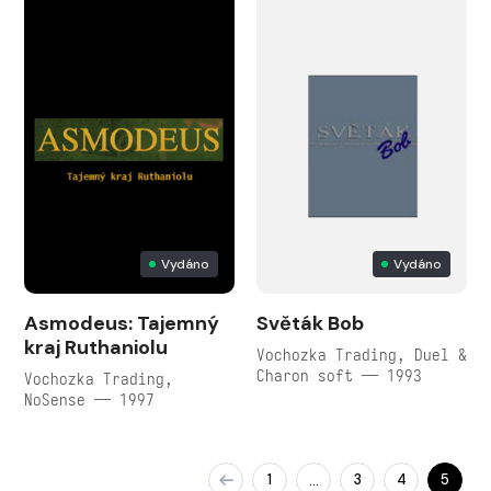
Vydáno
Vydáno
Asmodeus: Tajemný
Světák Bob
kraj Ruthaniolu
Vochozka Trading, Duel &
Charon soft — 1993
Vochozka Trading,
NoSense — 1997
1
3
4
5
…