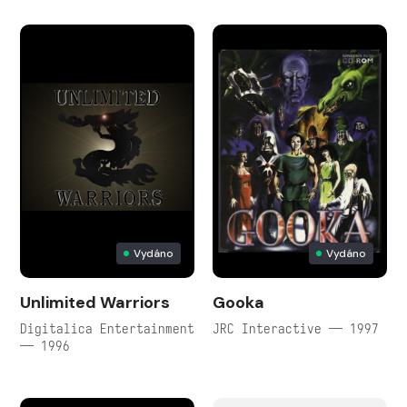
Vydáno
Vydáno
Unlimited Warriors
Gooka
Digitalica Entertainment
JRC Interactive — 1997
— 1996