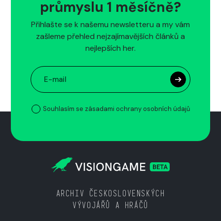
průmyslu 1 měsíčně?
Přihlašte se k našemu newsletteru a my vám
zašleme přehled nejzajímavějších článků a
nejlepších her.
Souhlasím se zásadami ochrany osobních údajů
ARCHIV ČESKOSLOVENSKÝCH
VÝVOJÁŘŮ A HRÁČŮ