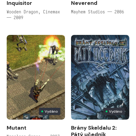
Inquisitor
Neverend
Wooden Dragon, Cinemax
Mayhem Studios — 2006
— 2009
Vydáno
Vydáno
Mutant
Brány Skeldalu 2:
Pátý učedník