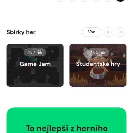
Sbírky her
Vše
487 her
485 her
Game Jam
Studentské hry
To nejlepší z herního