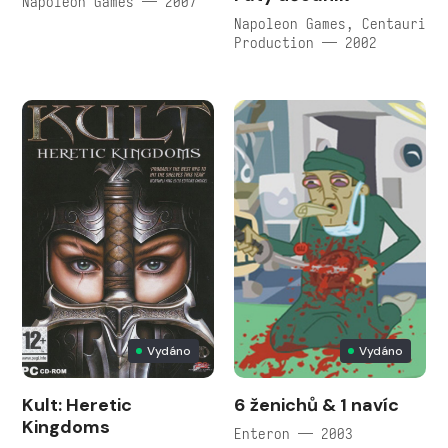
Napoleon Games — 2007
Napoleon Games, Centauri
Production — 2002
Vydáno
Vydáno
Kult: Heretic
6 ženichů & 1 navíc
Kingdoms
Enteron — 2003