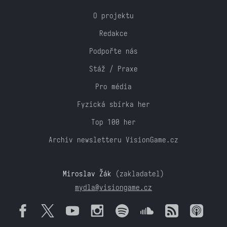
O projektu
Redakce
Podpořte nás
Stáž / Praxe
Pro média
Fyzická sbírka her
Top 100 her
Archiv newsletteru VisionGame.cz
Miroslav Žák
(zakladatel)
mydla@visiongame.cz