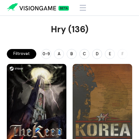
Hry (136)
Filtrovat
0-9
A
B
C
D
E
F
G