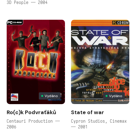
3D People — 2004
Vydáno
Vydáno
Ro(c)k Podvraťáků
State of war
Centauri Production —
Cypron Studios, Cinemax
2006
— 2001