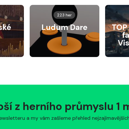
223 her
ské
Ludum Dare
TOP 
f
Vi
pší z herního průmyslu 1
ewsletteru a my vám zašleme přehled nejzajímavějších 