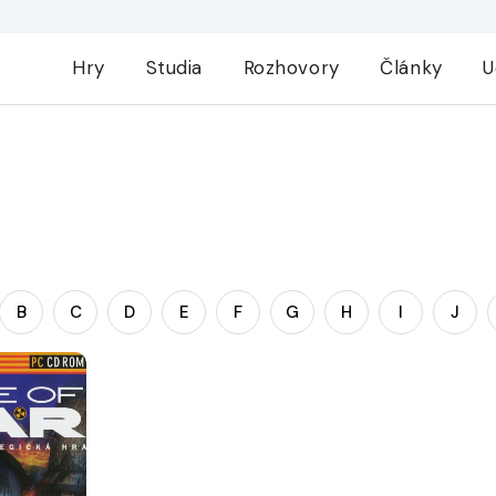
Hry
Studia
Rozhovory
Články
U
B
C
D
E
F
G
H
I
J