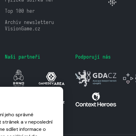
Top 100 her
Archiv newsletteru
VisionGame.cz
Naši partneři
Podporují nás
ní jeho správné
 stránek a v neposlední
me sdílet informace o