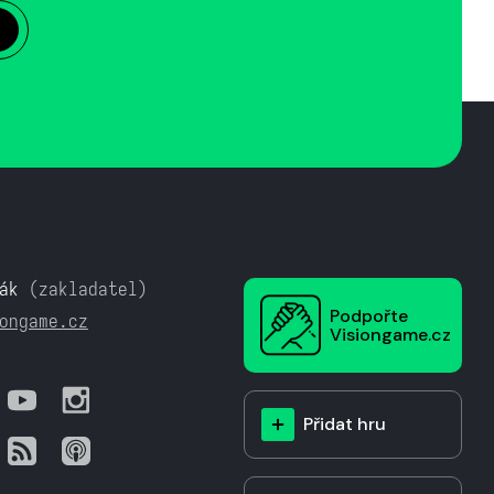
ák
(zakladatel)
Podpořte
ongame.cz
Visiongame.cz
Přidat hru