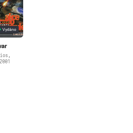
Vydáno
war
ios,
2001