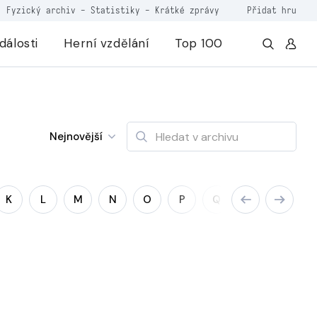
Fyzický archiv
-
Statistiky
-
Krátké zprávy
Přidat hru
dálosti
Herní vzdělání
Top 100
Nejnovější
K
L
M
N
O
P
Q
R
S