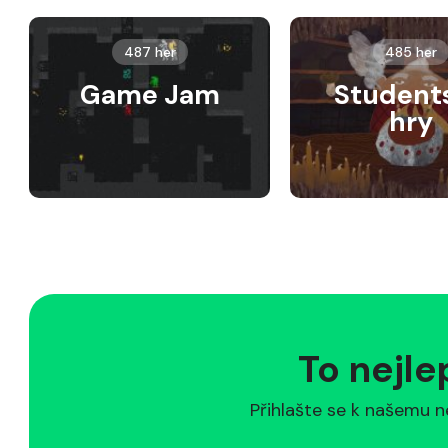
487 her
485 her
Game Jam
Student
hry
To nejle
Přihlašte se k našemu n