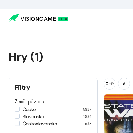
Hry (1)
0-9
A
Filtry
Země původu
Česko
5827
Slovensko
1884
Československo
633