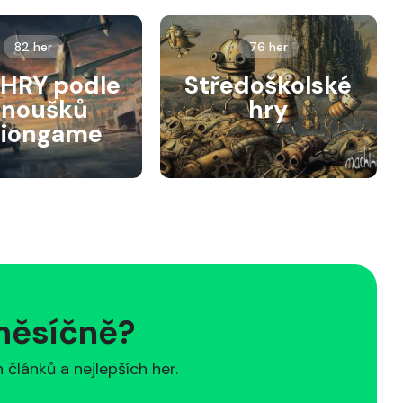
82 her
76 her
HRY podle
Středoškolské
anoušků
hry
siongame
 měsíčně?
článků a nejlepších her.