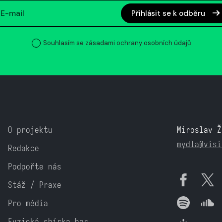
Přihlásit se k odběru
Souhlasím se zásadami ochrany osobních údajů
O projektu
Miroslav Ž
mydla@visi
Redakce
Podpořte nás
Stáž / Praxe
Pro média
Fyzická sbírka her