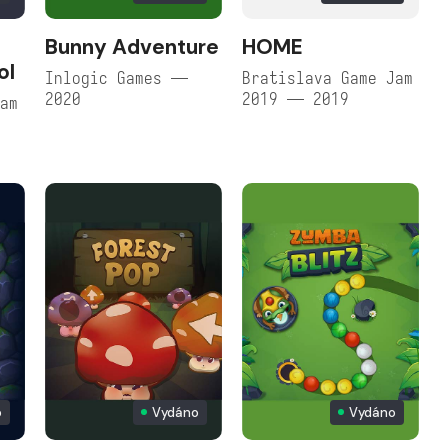
Bunny Adventure
HOME
ol
Inlogic Games —
Bratislava Game Jam
2020
2019 — 2019
Jam
o
Vydáno
Vydáno