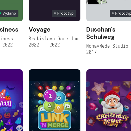
Vydáno
Prototyp
Prototy
siness
Voyage
Duschan's
Schulweg
iness
Bratislava Game Jam
 2022
2022 — 2022
NohavMede Studio
2017