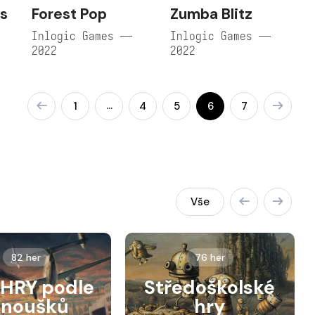
s
Forest Pop
Zumba Blitz
Inlogic Games —
Inlogic Games —
2022
2022
…
1
4
5
6
7
Vše
82 her
76 her
HRY podle
Středoškolské
anoušků
hry