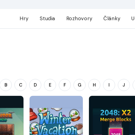
Hry
Studia
Rozhovory
Články
U
B
C
D
E
F
G
H
I
J