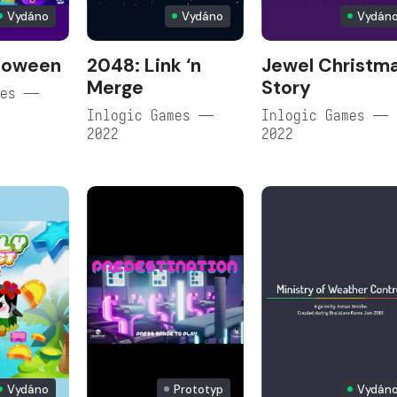
Vydáno
Vydáno
Vydán
lloween
2048: Link ‘n
Jewel Christm
Merge
Story
mes —
Inlogic Games —
Inlogic Games —
2022
2022
Vydáno
Prototyp
Vydán