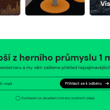
Vi
pší z herního průmyslu 1
ewsletteru a my vám zašleme přehled nejzajímavějších 
Přihlásit se k odběru
Souhlasím se zásadami ochrany osobních údajů