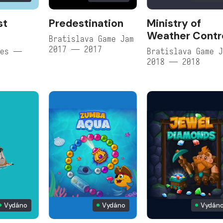
st
Predestination
Ministry of
Weather Contr
Bratislava Game Jam
2017 — 2017
mes —
Bratislava Game 
2018 — 2018
Vydáno
Vydáno
Vydán