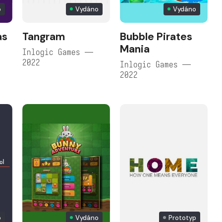
o
Vydáno
Vydáno
as
Tangram
Bubble Pirates
Mania
Inlogic Games —
2022
Inlogic Games —
2022
o
Vydáno
Prototyp