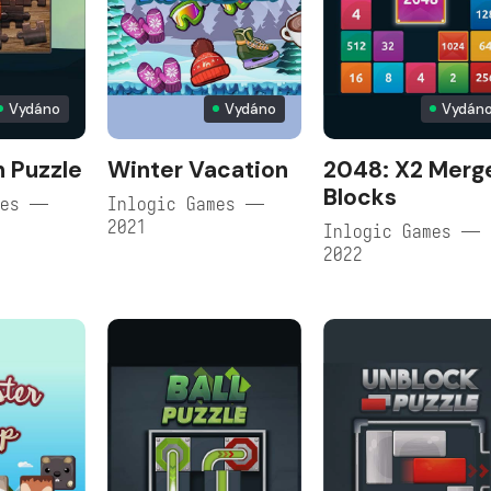
Vydáno
Vydáno
Vydán
 Puzzle
Winter Vacation
2048: X2 Merg
Blocks
mes —
Inlogic Games —
2021
Inlogic Games —
2022