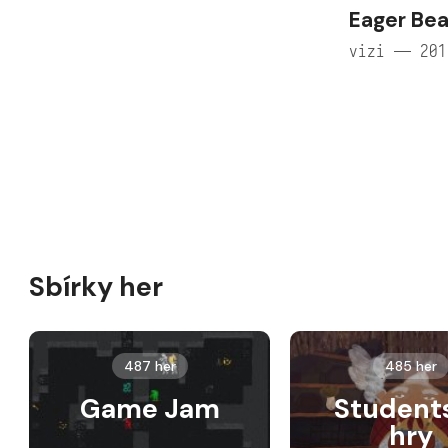
Eager Be
vizi — 201
Sbírky her
487 her
485 her
Game Jam
Student
hry