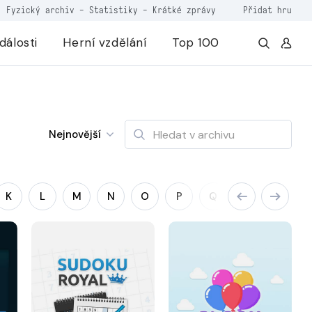
Fyzický archiv
-
Statistiky
-
Krátké zprávy
Přidat hru
dálosti
Herní vzdělání
Top 100
Nejnovější
K
L
M
N
O
P
Q
R
S