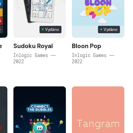
o
Vydáno
Vydáno
e
Sudoku Royal
Bloon Pop
Inlogic Games —
Inlogic Games —
2022
2022