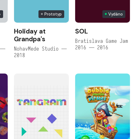
p
Prototyp
Vydáno
Holiday at
SOL
Grandpa's
Bratislava Game Jam
2016 — 2016
 —
NohavMede Studio —
2018