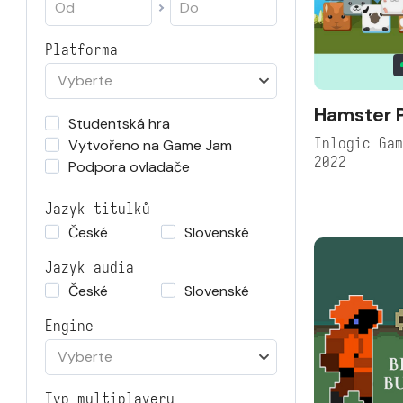
Platforma
Vyberte
Hamster 
Studentská hra
Inlogic Ga
Vytvořeno na Game Jam
2022
Podpora ovladače
Jazyk titulků
České
Slovenské
Jazyk audia
České
Slovenské
Engine
Vyberte
Typ multiplayeru