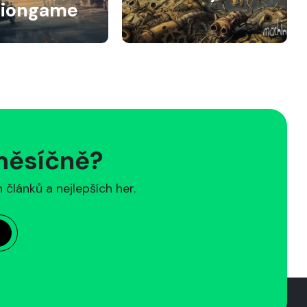
siongame
 měsíčně?
článků a nejlepších her.