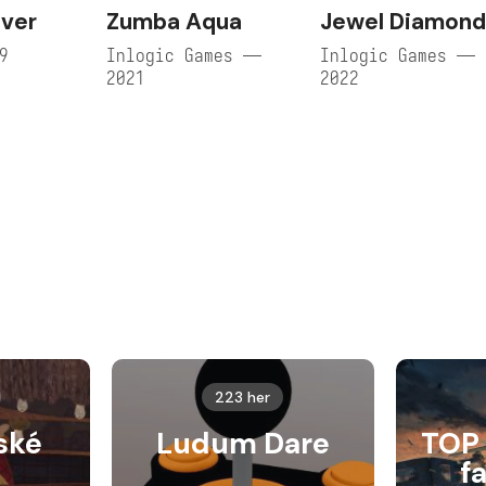
aver
Zumba Aqua
Jewel Diamond
9
Inlogic Games —
Inlogic Games —
2021
2022
223 her
ské
Ludum Dare
TOP 
f