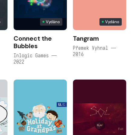
o
Vydáno
Vydáno
Connect the
Tangram
Bubbles
Přemek Vyhnal —
2016
Inlogic Games —
2022