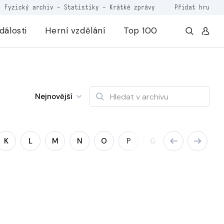
Fyzický archiv
-
Statistiky
-
Krátké zprávy
Přidat hru
dálosti
Herní vzdělání
Top 100
Nejnovější
K
L
M
N
O
P
Q
R
S