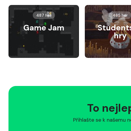
487 her
485 her
Game Jam
Student
hry
To nejle
Přihlašte se k našemu n