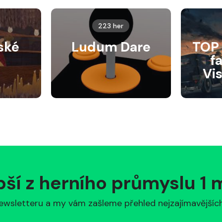
223 her
ské
Ludum Dare
TOP 
f
Vi
pší z herního průmyslu 1
ewsletteru a my vám zašleme přehled nejzajímavějších 