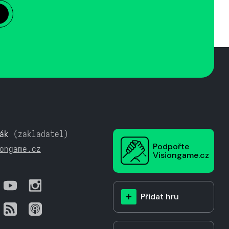
ák
(zakladatel)
Podpořte
ongame.cz
Visiongame.cz
Přidat hru