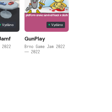
Vydáno
Vydáno
Jamf
GunPlay
 2022
Brno Game Jam 2022
— 2022