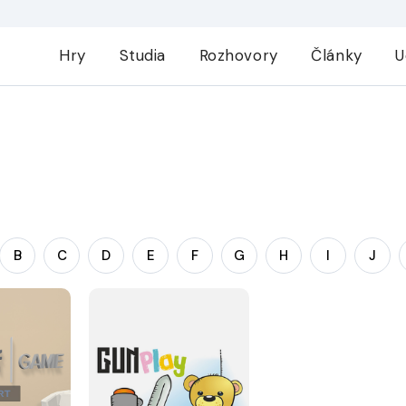
Hry
Studia
Rozhovory
Články
U
B
C
D
E
F
G
H
I
J