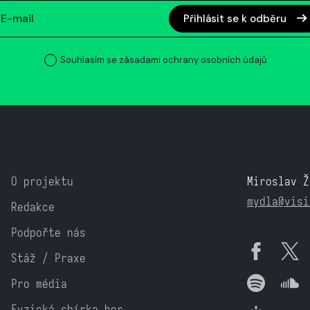
Přihlásit se k odběru
Souhlasím se zásadami ochrany osobních údajů
O projektu
Miroslav Ž
mydla@visi
Redakce
Podpořte nás
Stáž / Praxe
Pro média
Fyzická sbírka her