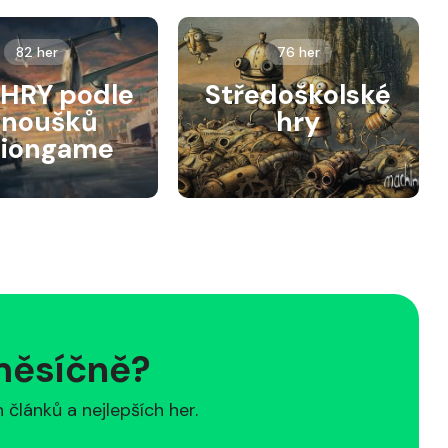
82 her
76 her
HRY podle
Středoškolské
anoušků
hry
siongame
 měsíčně?
článků a nejlepších her.