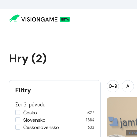
Hry (2)
0-9
A
Filtry
Země původu
Česko
5827
Slovensko
1884
Československo
633