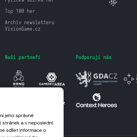
Top 100 her
Archiv newsletteru
VisionGame.cz
Naši partneři
Podporují nás
ní jeho správné
 stránek a v neposlední
me sdílet informace o