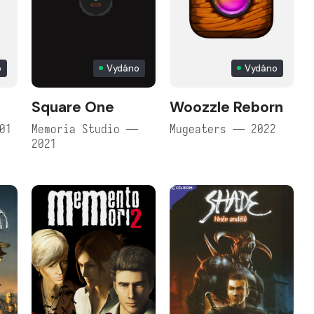
o
Vydáno
Vydáno
Square One
Woozzle Reborn
01
Memoria Studio —
Mugeaters — 2022
2021