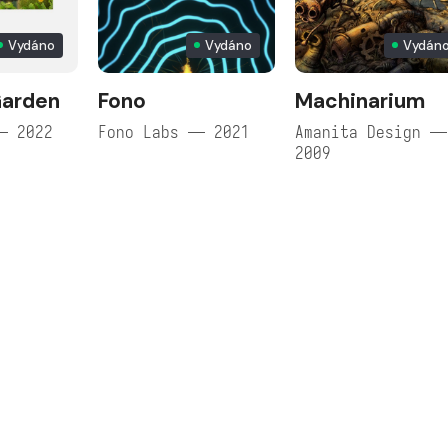
Vydáno
Vydáno
Vydán
Garden
Fono
Machinarium
— 2022
Fono Labs — 2021
Amanita Design —
2009