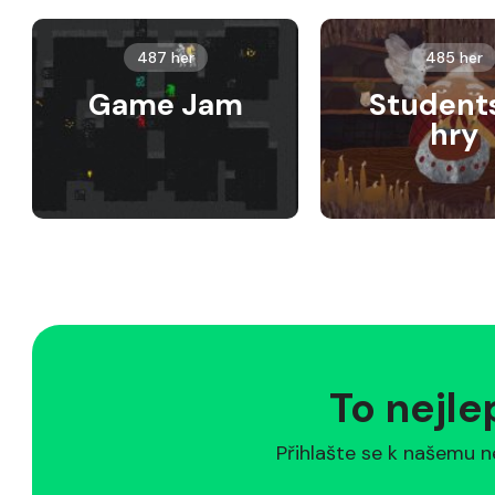
487 her
485 her
Game Jam
Student
hry
To nejle
Přihlašte se k našemu n