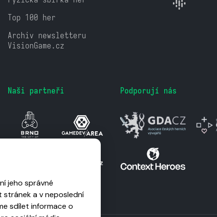
Top 100 her
Archiv newsletteru
VisionGame.cz
Naši partneři
Podporují nás
ní jeho správné
 stránek a v neposlední
me sdílet informace o