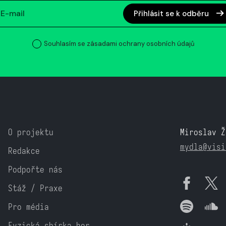
Přihlásit se k odběru
Souhlasím se zásadami ochrany osobních údajů
O projektu
Miroslav Ž
mydla@visi
Redakce
Podpořte nás
Stáž / Praxe
Pro média
Fyzická sbírka her