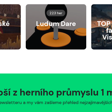
223 her
ské
Ludum Dare
TOP 
f
Vi
pší z herního průmyslu 1
ewsletteru a my vám zašleme přehled nejzajímavějších 