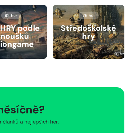
82 her
76 her
HRY podle
Středoškolské
anoušků
hry
siongame
 měsíčně?
článků a nejlepších her.