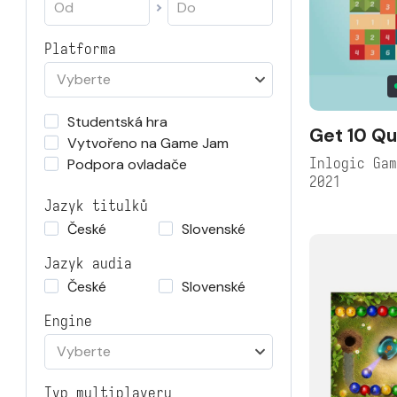
Platforma
Vyberte
Studentská hra
Get 10 Qu
Vytvořeno na Game Jam
Inlogic Ga
Podpora ovladače
2021
Jazyk titulků
České
Slovenské
Jazyk audia
České
Slovenské
Engine
Vyberte
Typ multiplayeru