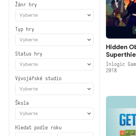
Žánr hry
Vyberte
Typ hry
Vyberte
Hidden Ob
Superthie
Status hry
Inlogic Ga
Vyberte
2018
Vývojářské studio
Vyberte
Škola
Vyberte
Hledat podle roku