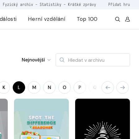
Fyzický archiv
-
Statistiky
-
Krátké zprávy
Přidat hru
dálosti
Herní vzdělání
Top 100
Nejnovější
K
L
M
N
O
P
Q
R
S