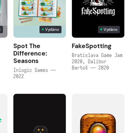
o
Vydáno
Vydáno
Spot The
FakeSpotting
Difference:
Bratislava Game Jam
Seasons
2020, Dalibor
Bartoš — 2020
Inlogic Games —
2022