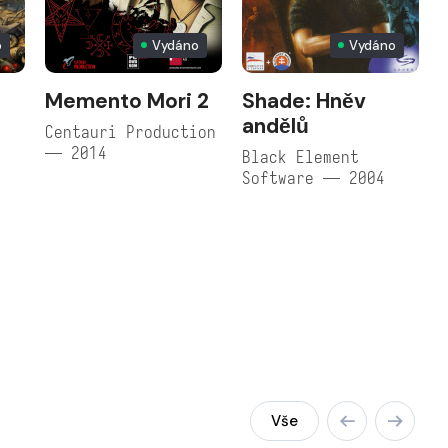
o
Vydáno
Vydáno
Memento Mori 2
Shade: Hněv
andělů
Centauri Production
— 2014
Black Element
Software — 2004
Vše