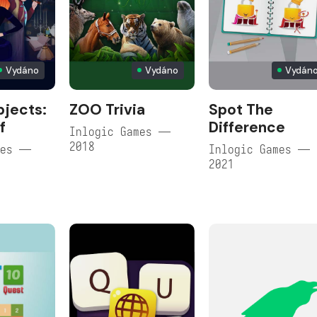
Vydáno
Vydáno
Vydán
jects:
ZOO Trivia
Spot The
f
Difference
Inlogic Games —
2018
mes —
Inlogic Games —
2021