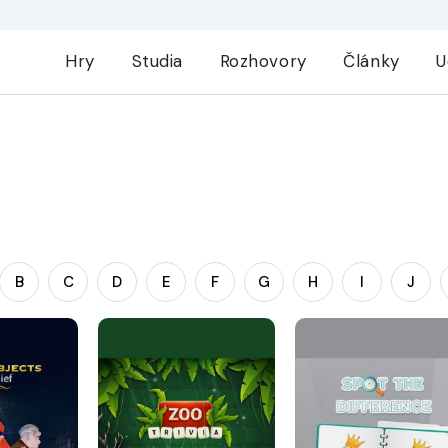
Hry
Studia
Rozhovory
Články
U
B
C
D
E
F
G
H
I
J