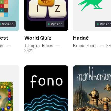
Vydáno
Vydáno
Vydán
est
World Quiz
Hadač
mes —
Inlogic Games —
Hippo Games — 20
2021