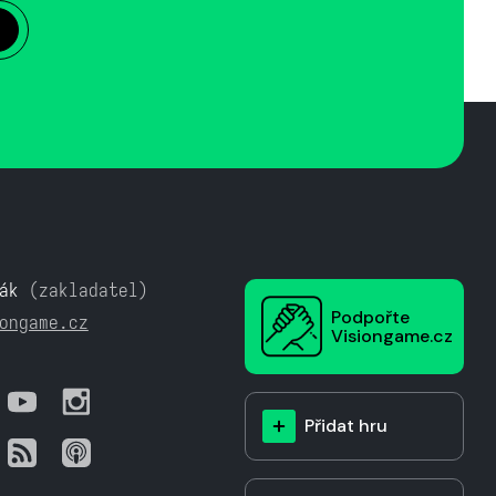
ák
(zakladatel)
Podpořte
ongame.cz
Visiongame.cz
Přidat hru