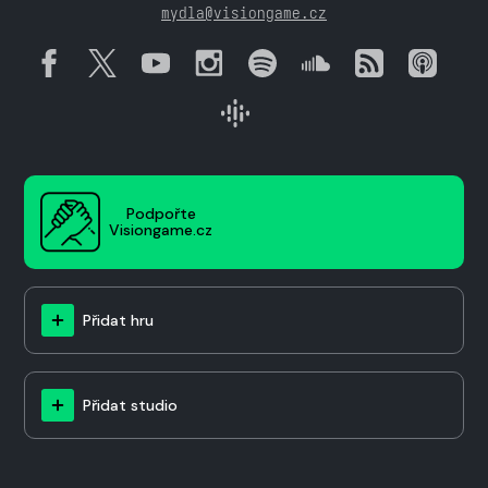
mydla@visiongame.cz
Podpořte
Visiongame.cz
Přidat hru
Přidat studio