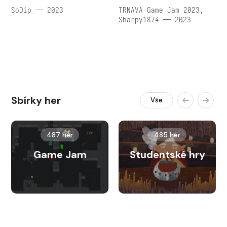
SoDip — 2023
TRNAVA Game Jam 2023,
Sharpy1874 — 2023
Sbírky her
Vše
487 her
485 her
Game Jam
Studentské hry