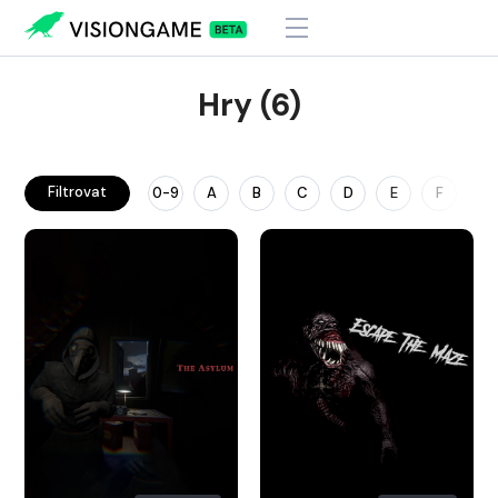
Hry (6)
Filtrovat
0-9
A
B
C
D
E
F
G