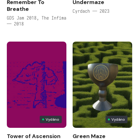
Remember To
Undermaze
Breathe
Cyrdach — 2023
GDS Jam 2018, The Infima
— 2018
Vydáno
Vydáno
Tower of Ascension
Green Maze