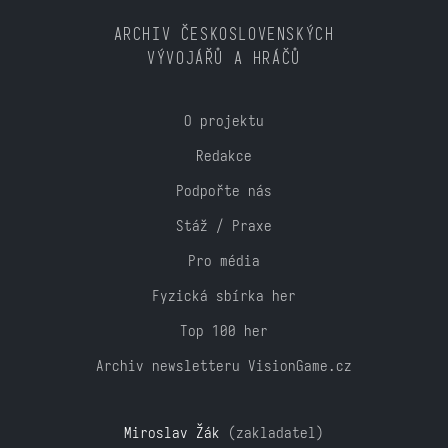
ARCHIV ČESKOSLOVENSKÝCH
VÝVOJÁŘŮ A HRÁČŮ
O projektu
Redakce
Podpořte nás
Stáž / Praxe
Pro média
Fyzická sbírka her
Top 100 her
Archiv newsletteru VisionGame.cz
Miroslav Žák
(zakladatel)