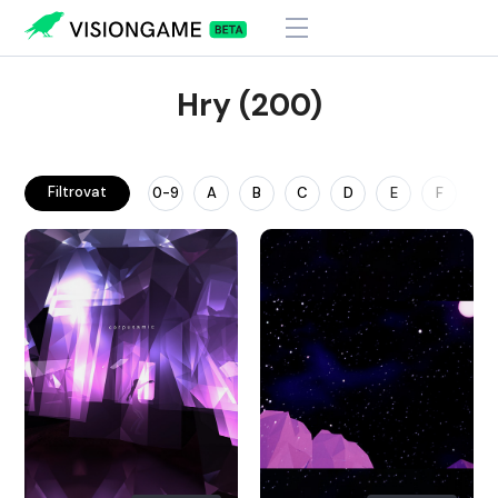
Hry (200)
Filtrovat
0-9
A
B
C
D
E
F
G