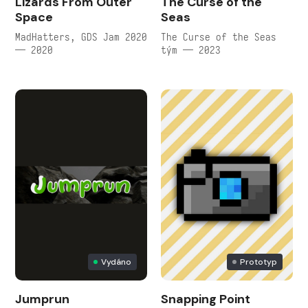
Lizards From Outer
The Curse of the
Space
Seas
MadHatters, GDS Jam 2020
The Curse of the Seas
— 2020
tým — 2023
Vydáno
Prototyp
Jumprun
Snapping Point