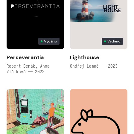
Vydáno
Vydáno
Perseverantia
Lighthouse
Robert Benák, Anna
Ondřej Lamač — 2023
Vičíková — 2022