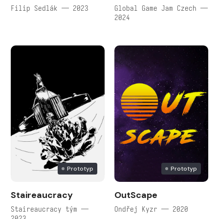
Filip Sedlák — 2023
Global Game Jam Czech —
2024
Prototyp
Prototyp
Staireaucracy
OutScape
Staireaucracy tým —
Ondřej Kyzr — 2020
2023