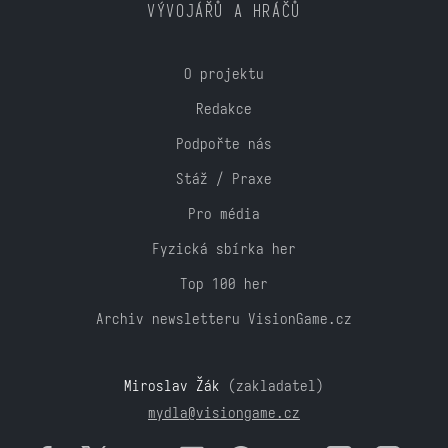
VÝVOJÁŘŮ A HRÁČŮ
O projektu
Redakce
Podpořte nás
Stáž / Praxe
Pro média
Fyzická sbírka her
Top 100 her
Archiv newsletteru VisionGame.cz
Miroslav Žák
(zakladatel)
mydla@visiongame.cz