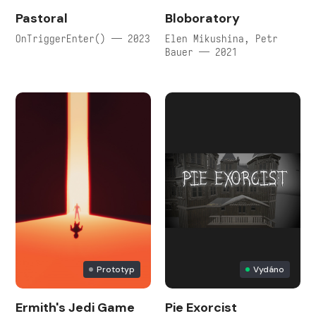
Pastoral
Bloboratory
OnTriggerEnter() — 2023
Elen Mikushina, Petr
Bauer — 2021
Prototyp
Vydáno
Ermith's Jedi Game
Pie Exorcist