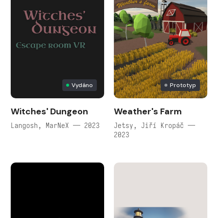
Vydáno
Prototyp
Witches' Dungeon
Weather's Farm
Langosh, MarNeX — 2023
Jetsy, Jiří Kropáč —
2023