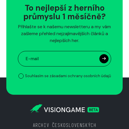
To nejlepší z herního
průmyslu 1 měsíčně?
Přihlašte se k našemu newsletteru a my vám
zašleme přehled nejzajímavějších článků a
nejlepších her.
Souhlasím se zásadami ochrany osobních údajů
ARCHIV ČESKOSLOVENSKÝCH