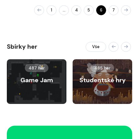
1
4
5
6
7
…
Sbírky her
Vše
487 her
485 her
Game Jam
Studentské hry