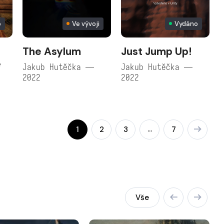
p
Ve vývoji
Vydáno
The Asylum
Just Jump Up!
e
Jakub Hutěčka —
Jakub Hutěčka —
2022
2022
…
1
2
3
7
Vše