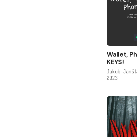
Wallet, P
KEYS!
Jakub Janš
2023