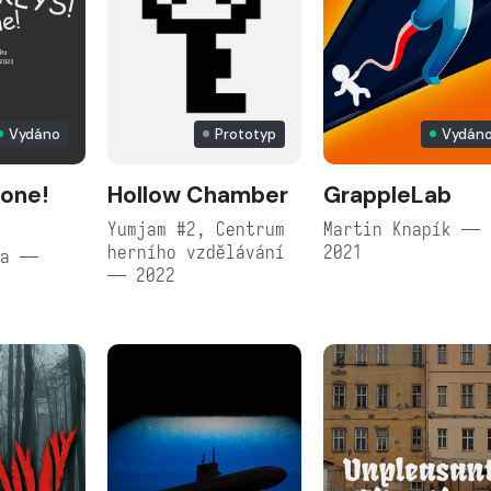
Vydáno
Prototyp
Vydán
hone!
Hollow Chamber
GrappleLab
Yumjam #2, Centrum
Martin Knapík —
herního vzdělávání
2021
ta —
— 2022