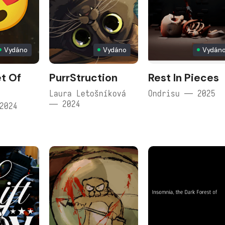
Vydáno
Vydáno
Vydán
et Of
PurrStruction
Rest In Pieces
Laura Letošníková
Ondrisu — 2025
— 2024
2024