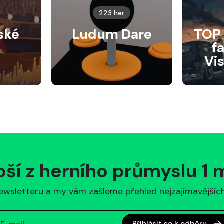
223 her
ské
Ludum Dare
TOP 
f
Vi
pší z herního průmyslu 1
ewsletteru a my vám zašleme přehled nejzajímavějších 