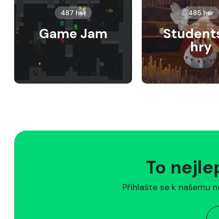
487 her
485 her
Game Jam
Student
hry
To nejle
Přihlašte se k našemu n