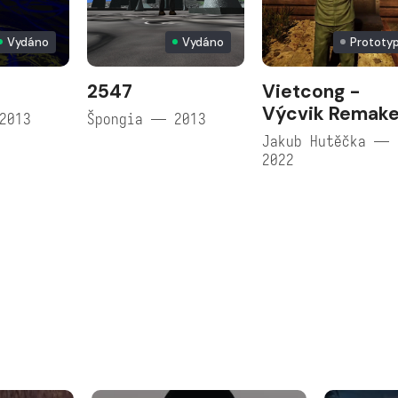
Vydáno
Vydáno
Prototy
2547
Vietcong -
Výcvik Remak
2013
Špongia — 2013
Jakub Hutěčka —
2022