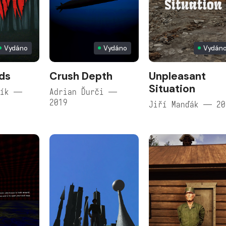
Vydáno
Vydáno
Vydán
ds
Crush Depth
Unpleasant
Situation
pík —
Adrian Ďurči —
2019
Jiří Manďák — 20