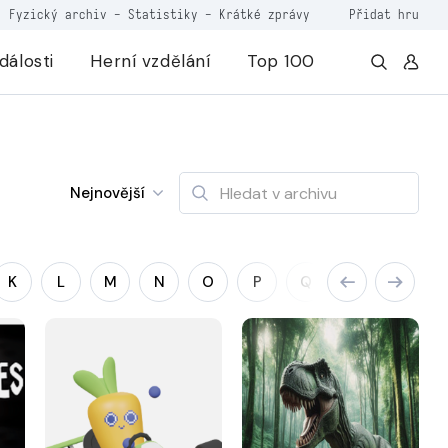
Fyzický archiv
-
Statistiky
-
Krátké zprávy
Přidat hru
dálosti
Herní vzdělání
Top 100
Nejnovější
K
L
M
N
O
P
Q
R
S