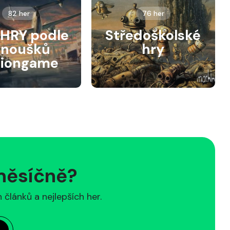
82 her
76 her
HRY podle
Středoškolské
anoušků
hry
siongame
 měsíčně?
článků a nejlepších her.