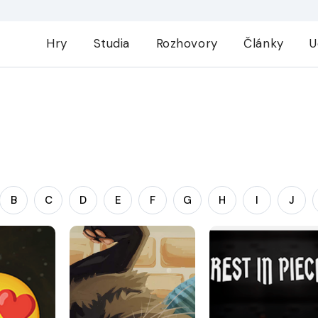
Hry
Studia
Rozhovory
Články
U
B
C
D
E
F
G
H
I
J