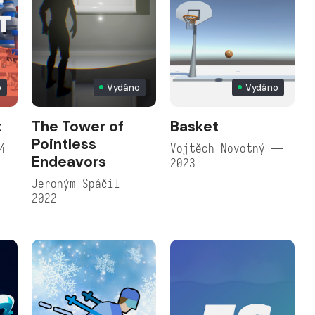
p
Vydáno
Vydáno
t
The Tower of
Basket
Pointless
4
Vojtěch Novotný —
Endeavors
2023
Jeroným Spáčil —
2022