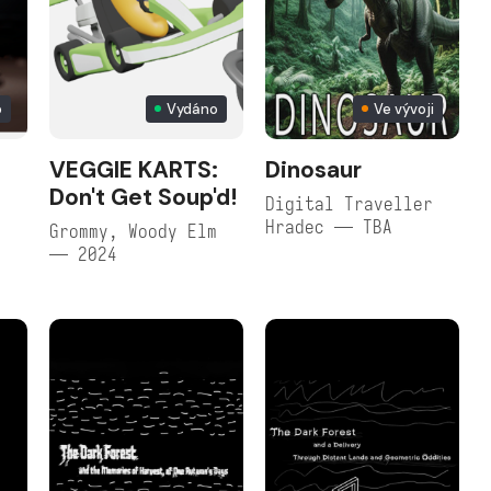
o
Vydáno
Ve vývoji
VEGGIE KARTS:
Dinosaur
Don't Get Soup'd!
Digital Traveller
Hradec — TBA
Grommy, Woody Elm
— 2024