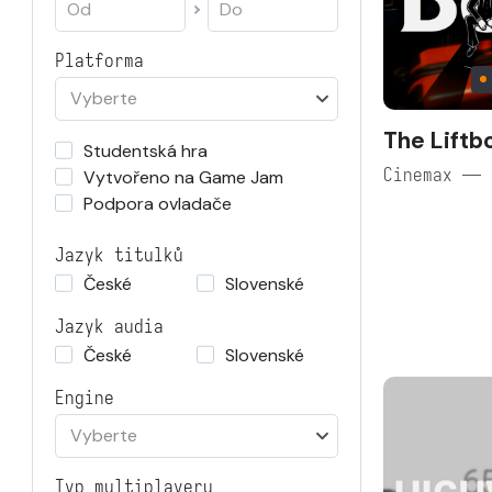
Platforma
Vyberte
The Liftb
Studentská hra
Cinemax — 
Vytvořeno na Game Jam
Podpora ovladače
Jazyk titulků
České
Slovenské
Jazyk audia
České
Slovenské
Engine
Vyberte
Typ multiplayeru