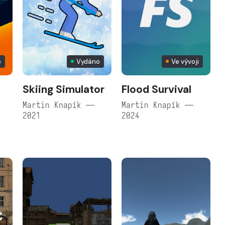
o
Vydáno
Ve vývoji
Skiing Simulator
Flood Survival
Martin Knapík —
Martin Knapík —
2021
2024