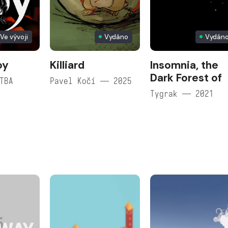
Ve vývoji
Vydáno
Vydán
oy
Killiard
Insomnia, the
Dark Forest of
TBA
Pavel Kočí — 2025
Tygrak — 2021