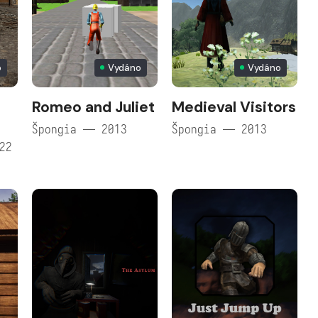
o
Vydáno
Vydáno
Romeo and Juliet
Medieval Visitors
Špongia — 2013
Špongia — 2013
22