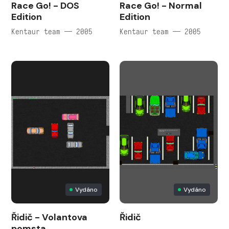
Race Go! - DOS
Race Go! - Normal
Edition
Edition
Kentaur team — 2005
Kentaur team — 2005
Vydáno
Vydáno
Řidič - Volantova
Řidič
pomsta