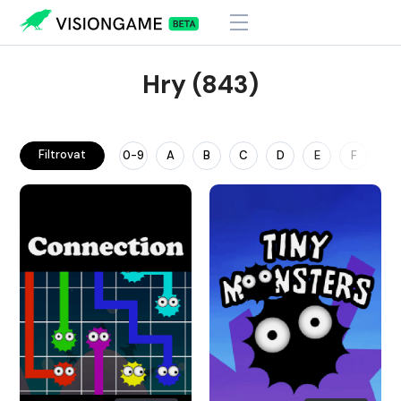
Hry (843)
Filtrovat
0-9
A
B
C
D
E
F
G