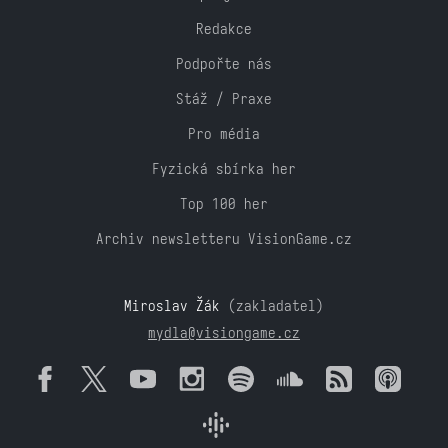
Redakce
Podpořte nás
Stáž / Praxe
Pro média
Fyzická sbírka her
Top 100 her
Archiv newsletteru VisionGame.cz
Miroslav Žák
(zakladatel)
mydla@visiongame.cz