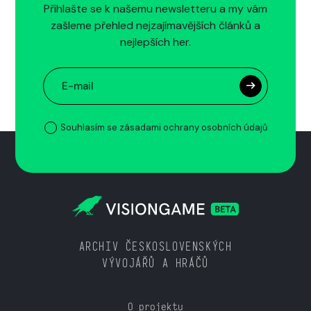
Přihlašte se k našemu newsletteru a my vám
zašleme přehled nejzajímavějších článků a
nejlepších her.
Souhlasím se zásadami ochrany osobních údajů
ARCHIV ČESKOSLOVENSKÝCH
VÝVOJÁŘŮ A HRÁČŮ
O projektu