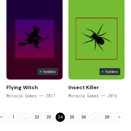
Vydáno
Vydáno
Flying Witch
Insect Killer
Moravia Games — 2017
Moravia Games — 2016
1
22
23
24
25
26
29
…
…