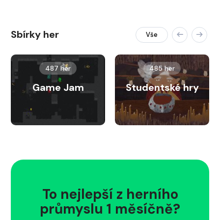
Sbírky her
Vše
487 her
485 her
Game Jam
Studentské hry
To nejlepší z herního
průmyslu 1 měsíčně?