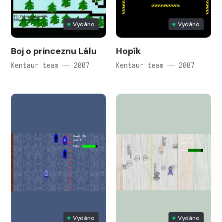
Vydáno
Vydáno
Boj o princeznu Lálu
Hopík
Kentaur team — 2007
Kentaur team — 2007
Vydáno
Vydáno