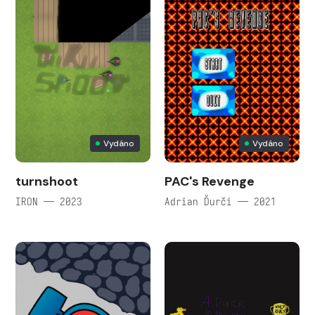
Vydáno
Vydáno
turnshoot
PAC's Revenge
IRON — 2023
Adrian Ďurči — 2021