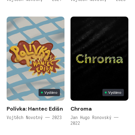
Vydáno
Vydáno
Polívka: Hantec Edišn
Chroma
Vojtěch Novotný — 2023
Jan Hugo Ronovský —
2022