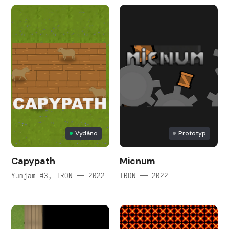
Vydáno
Prototyp
Capypath
Micnum
Yumjam #3, IRON — 2022
IRON — 2022