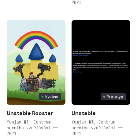
2021
Vydáno
Prototyp
Unstable Rooster
Unstable
Yumjam #1, Centrum
Yumjam #1, Centrum
herního vzdělávání —
herního vzdělávání —
2021
2021