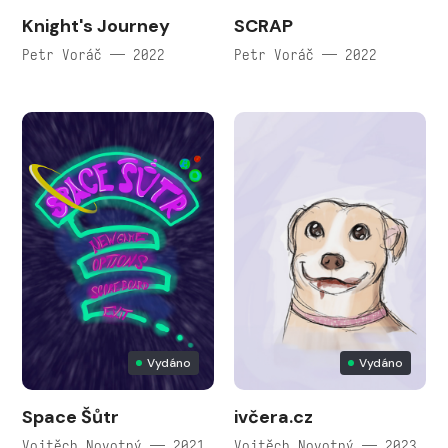
Knight's Journey
SCRAP
Petr Voráč — 2022
Petr Voráč — 2022
Vydáno
Vydáno
Space Šůtr
ivčera.cz
Vojtěch Novotný — 2021
Vojtěch Novotný — 2023