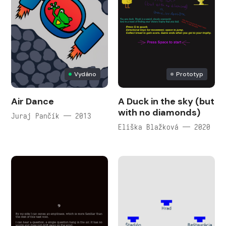
Vydáno
Prototyp
Air Dance
A Duck in the sky (but
with no diamonds)
Juraj Pančík — 2013
Eliška Blažková — 2020