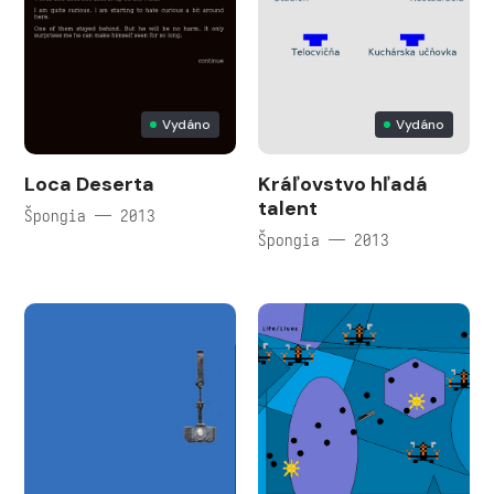
Vydáno
Vydáno
Loca Deserta
Kráľovstvo hľadá
talent
Špongia — 2013
Špongia — 2013