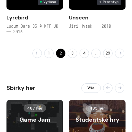
Vydáno
Prototyp
Lyrebird
Unseen
Ludum Dare 35 @ MFF UK
Jiri Hysek — 2018
— 2016
1
2
3
4
29
…
Sbírky her
Vše
487 her
485 her
Game Jam
Studentské hry