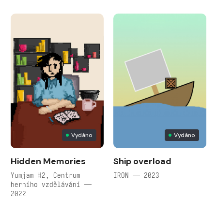
Vydáno
Vydáno
Hidden Memories
Ship overload
Yumjam #2, Centrum
IRON — 2023
herního vzdělávání —
2022