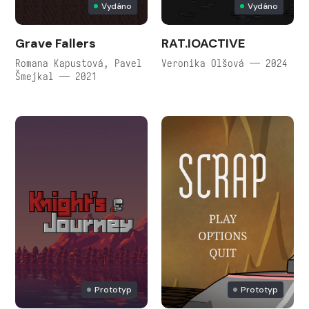
Vydáno
Vydáno
Grave Fallers
RAT.IOACTIVE
Romana Kapustová, Pavel
Veronika Olšová — 2024
Šmejkal — 2021
Prototyp
Prototyp