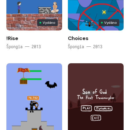
Vydáno
Vydáno
!Rise
Choices
Špongia — 2013
Špongia — 2013