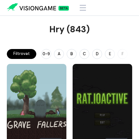
Hry (843)
Filtrovat
0-9
A
B
C
D
E
F
G