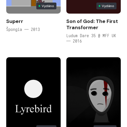
Vydáno
Vydáno
Superr
Son of God: The First
Transformer
Špongia — 2013
Ludum Dare 35 @ MFF UK
— 2016