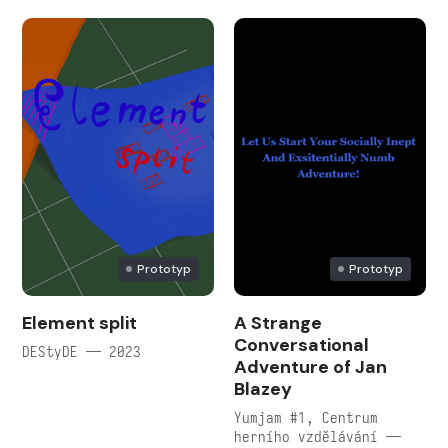
Prototyp
Prototyp
Element split
A Strange
Conversational
DEStyDE — 2023
Adventure of Jan
Blazey
Yumjam #1, Centrum
herního vzdělávání —