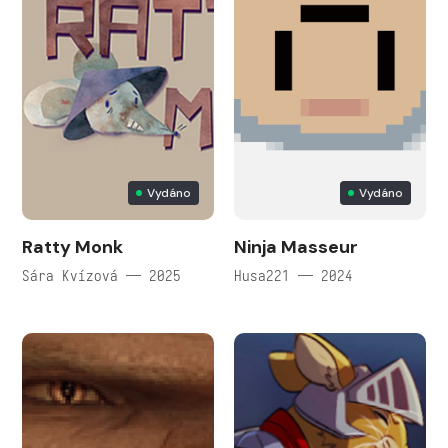
Vydáno
Vydáno
Ratty Monk
Ninja Masseur
Sára Kvízová — 2025
Husa221 — 2024