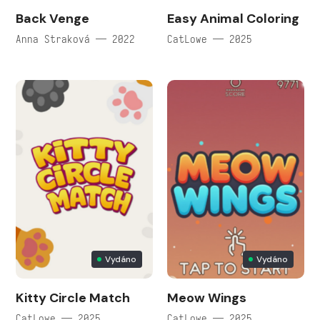
Back Venge
Easy Animal Coloring
Anna Straková — 2022
CatLowe — 2025
Vydáno
Vydáno
Kitty Circle Match
Meow Wings
CatLowe — 2025
CatLowe — 2025