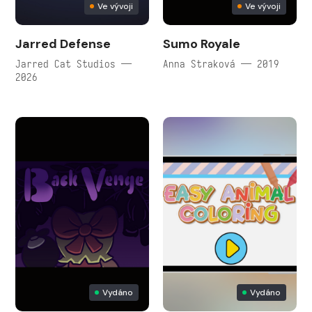
Ve vývoji
Ve vývoji
Jarred Defense
Sumo Royale
Jarred Cat Studios —
Anna Straková — 2019
2026
Vydáno
Vydáno