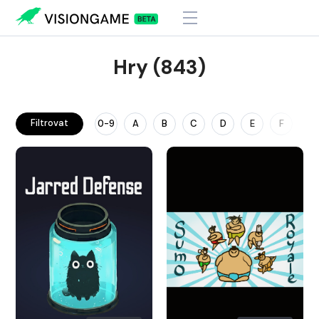
Hry (843)
Filtrovat
0-9
A
B
C
D
E
F
G