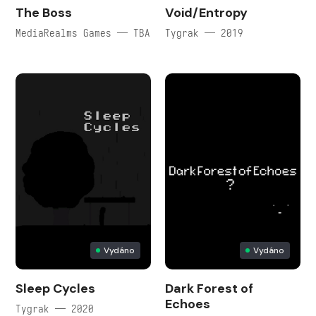
The Boss
Void/Entropy
MediaRealms Games — TBA
Tygrak — 2019
Vydáno
Vydáno
Sleep Cycles
Dark Forest of
Echoes
Tygrak — 2020