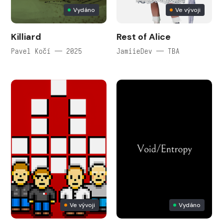
Vydáno
Ve vývoji
Killiard
Rest of Alice
Pavel Kočí — 2025
JamiieDev — TBA
Ve vývoji
Vydáno