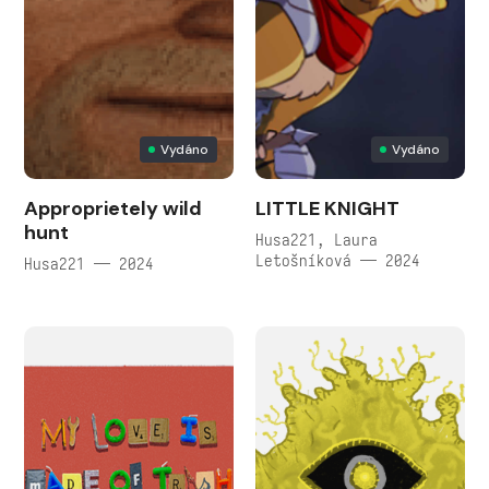
Vydáno
Vydáno
Approprietely wild
LITTLE KNIGHT
hunt
Husa221, Laura
Letošníková — 2024
Husa221 — 2024