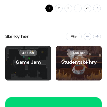
1
2
3
29
…
Sbírky her
Vše
487 her
485 her
Game Jam
Studentské hry