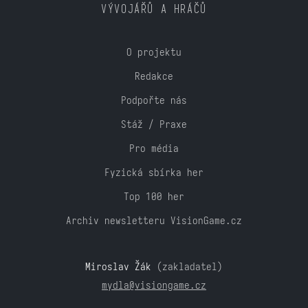
VÝVOJÁŘŮ A HRÁČŮ
O projektu
Redakce
Podpořte nás
Stáž / Praxe
Pro média
Fyzická sbírka her
Top 100 her
Archiv newsletteru VisionGame.cz
Miroslav Žák
(zakladatel)
mydla@visiongame.cz