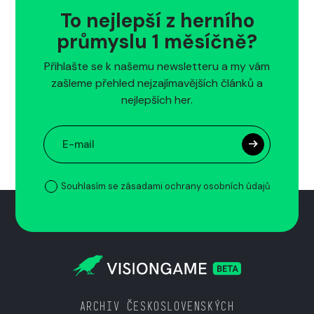
To nejlepší z herního
průmyslu 1 měsíčně?
Přihlašte se k našemu newsletteru a my vám
zašleme přehled nejzajímavějších článků a
nejlepších her.
Souhlasím se zásadami ochrany osobních údajů
ARCHIV ČESKOSLOVENSKÝCH