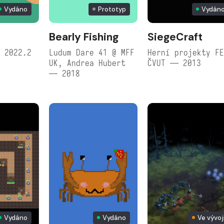
Vydáno
Prototyp
Vydán
Bearly Fishing
SiegeCraft
 2022.2
Ludum Dare 41 @ MFF
Herní projekty F
UK, Andrea Hubert
ČVUT — 2013
— 2018
Vydáno
Vydáno
Ve vývoj