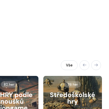
Vše
82 her
76 her
HRY podle
Středoškolské
anoušků
hry
siongame