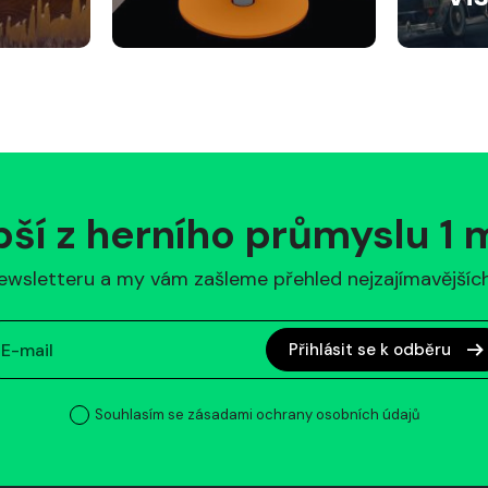
pší z herního průmyslu 1
ewsletteru a my vám zašleme přehled nejzajímavějších 
Přihlásit se k odběru
Souhlasím se zásadami ochrany osobních údajů