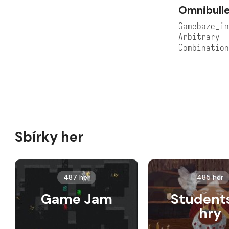
Omnibull
Gamebaze_in
Arbitrary
Combinatio
Sbírky her
487 her
485 her
Game Jam
Student
hry