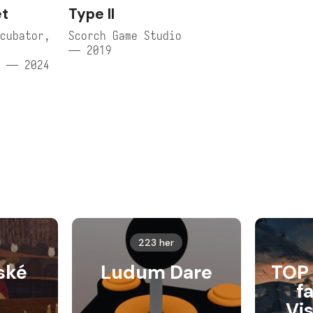
et
Type II
cubator,
Scorch Game Studio
— 2019
n — 2024
223 her
ské
Ludum Dare
TOP 
f
Vi