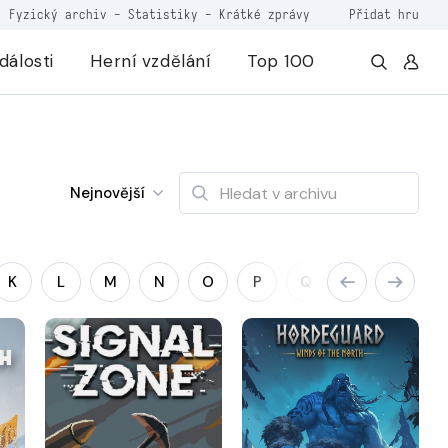
Fyzický archiv
-
Statistiky
-
Krátké zprávy
Přidat hru
dálosti
Herní vzdělání
Top 100
Nejnovější
K
L
M
N
O
P
Q
R
S