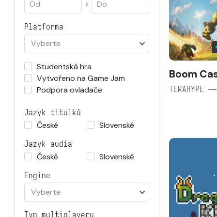
Platforma
Vyberte
Studentská hra
Boom Cas
Vytvořeno na Game Jam
TERAHYPE —
Podpora ovladače
Jazyk titulků
České
Slovenské
Jazyk audia
České
Slovenské
Engine
Vyberte
Typ multiplayeru