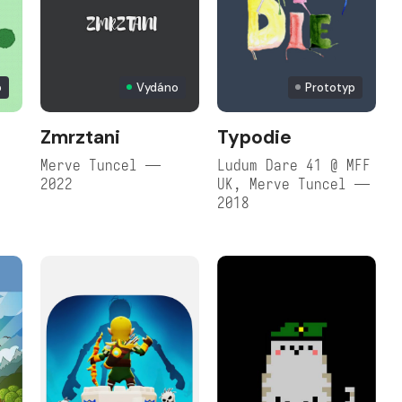
p
Vydáno
Prototyp
Zmrztani
Typodie
Merve Tuncel —
Ludum Dare 41 @ MFF
2022
UK, Merve Tuncel —
2018