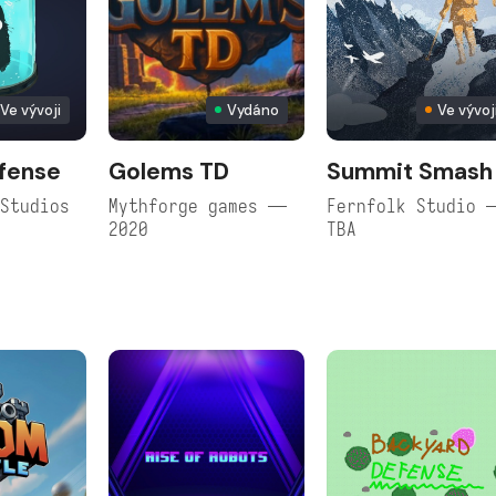
Ve vývoji
Vydáno
Ve vývoj
fense
Golems TD
Summit Smash
Studios
Mythforge games —
Fernfolk Studio 
2020
TBA