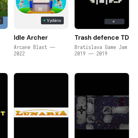
o
Vydáno
Idle Archer
Trash defence TD
Arcane Blast —
Bratislava Game Jam
2022
2019 — 2019