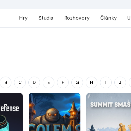
Hry
Studia
Rozhovory
Články
U
B
C
D
E
F
G
H
I
J