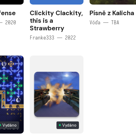
fense
Clickity Clackity,
Písně z Kalicha
this is a
— 2020
Vóďa — TBA
Strawberry
Franke333 — 2022
Vydáno
Vydáno