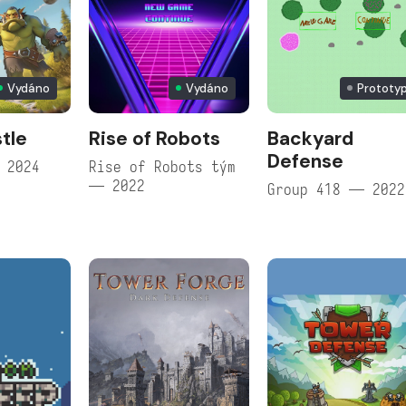
Vydáno
Vydáno
Prototy
tle
Rise of Robots
Backyard
Defense
 2024
Rise of Robots tým
— 2022
Group 418 — 2022