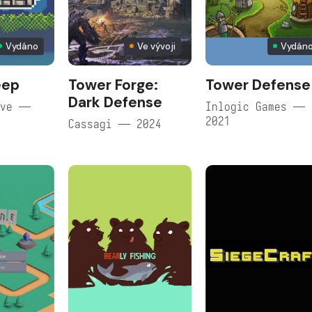
Vydáno
Ve vývoji
Vydán
eep
Tower Forge:
Tower Defense
Dark Defense
ive —
Inlogic Games —
2021
Cassagi — 2024