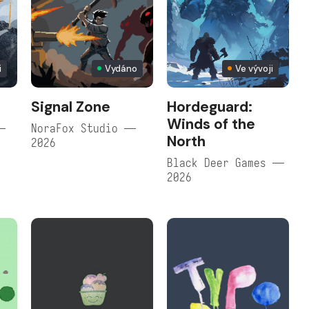
i
Vydáno
Ve vývoji
Signal Zone
Hordeguard:
Winds of the
—
NoraFox Studio —
North
2026
Black Deer Games —
2026