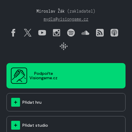
Miroslav Žák
(zakladatel)
mydla@visiongame.cz
Podpořte
Visiongame.cz
Přidat hru
Přidat studio