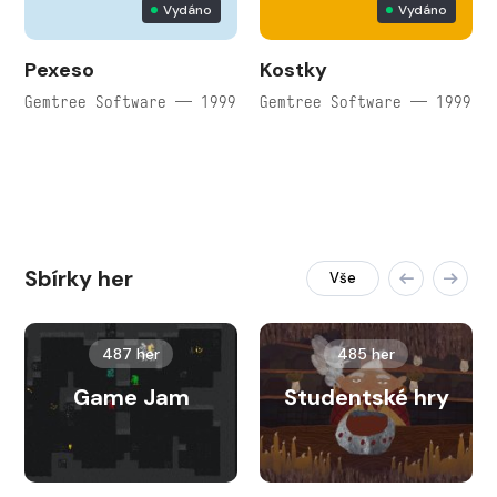
Vydáno
Vydáno
Pexeso
Kostky
Gemtree Software — 1999
Gemtree Software — 1999
Sbírky her
Vše
487 her
485 her
Game Jam
Studentské hry