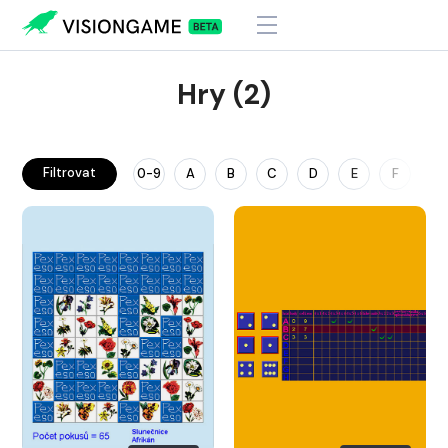
Hry (2)
Filtrovat
0-9
A
B
C
D
E
F
G