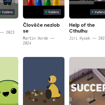
Vydáno
Vydáno
Vydán
Člověče nezlob
Help of the
se
Cthulhu
 — 2023
Martin Horák —
Jiri Hysek — 202
2024