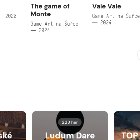
The game of
Vale Vale
Monte
— 2020
Game Art na Šuřc
— 2024
Game Art na Šuřce
— 2024
223 her
ské
Ludum Dare
TOP 