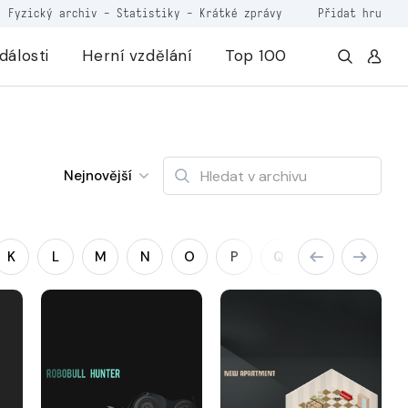
Fyzický archiv
-
Statistiky
-
Krátké zprávy
Přidat hru
dálosti
Herní vzdělání
Top 100
Nejnovější
K
L
M
N
O
P
Q
R
S