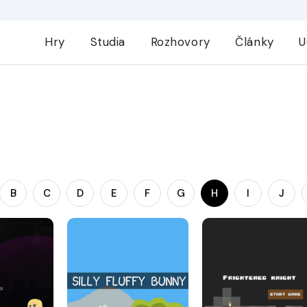
Hry
Studia
Rozhovory
Články
U
B
C
D
E
F
G
H
I
J