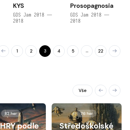
KYS
Prosopagnosia
e
GDS Jam 2018 —
GDS Jam 2018 —
2018
2018
…
1
2
3
4
5
22
Vše
82 her
76 her
HRY podle
Středoškolské