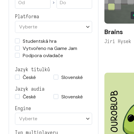
Platforma
Vyberte
Brains
Studentská hra
Jiri Hysek
Vytvořeno na Game Jam
Podpora ovladače
Jazyk titulků
České
Slovenské
Jazyk audia
České
Slovenské
Engine
Vyberte
Typ multiplayeru