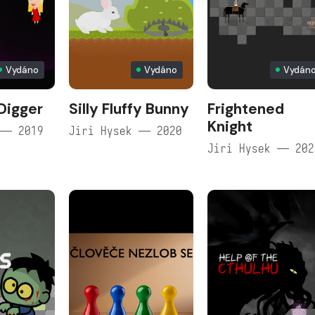
Vydáno
Vydáno
Vydán
Digger
Silly Fluffy Bunny
Frightened
Knight
 — 2019
Jiri Hysek — 2020
Jiri Hysek — 202