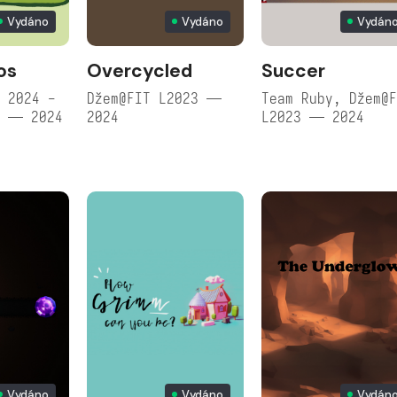
Vydáno
Vydáno
Vydán
os
Overcycled
Succer
 2024 -
Džem@FIT L2023 —
Team Ruby, Džem@
í — 2024
2024
L2023 — 2024
Vydáno
Vydáno
Vydán