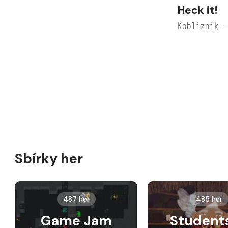
Heck it!
Kobliznik 
Sbírky her
487 her
485 her
Game Jam
Student