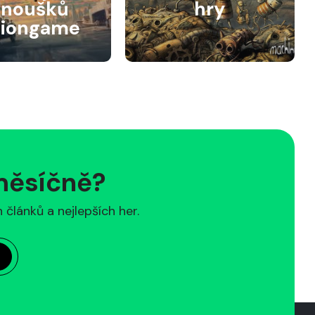
anoušků
hry
siongame
 měsíčně?
článků a nejlepších her.