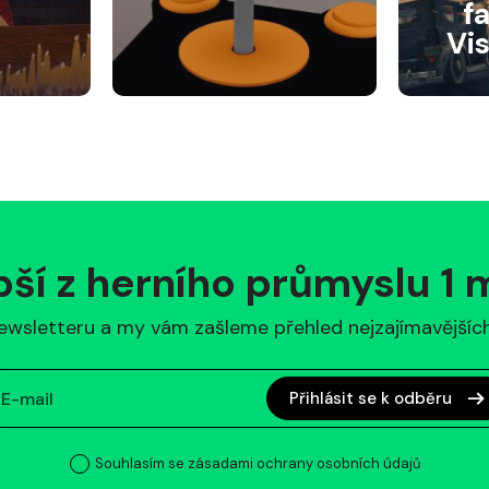
f
Vi
pší z herního průmyslu 1
ewsletteru a my vám zašleme přehled nejzajímavějších 
Přihlásit se k odběru
Souhlasím se zásadami ochrany osobních údajů