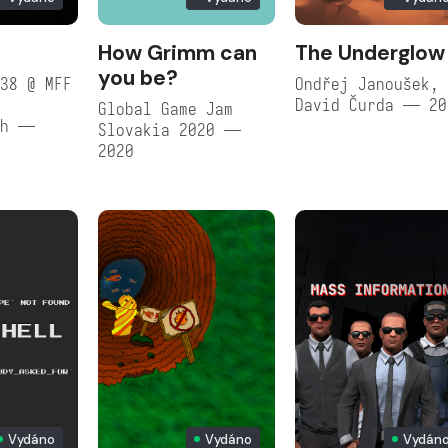
How Grimm can
The Underglow
you be?
38 @ MFF
Ondřej Janoušek,
David Čurda — 20
Global Game Jam
ch —
Slovakia 2020 —
2020
Vydáno
Vydáno
Vydán