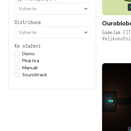
Vyberte
Ouroblob
Distribuce
Vyberte
GameJam FIT
Velikonočn
Ke stažení
Demo
Plná hra
Manuál
Soundtrack