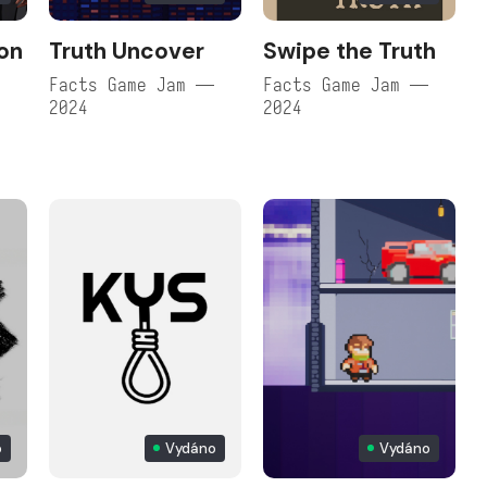
on
Truth Uncover
Swipe the Truth
Facts Game Jam —
Facts Game Jam —
2024
2024
o
Vydáno
Vydáno