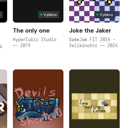
o
Vydáno
Vydáno
The only one
Joke the Jaker
HyperCubic Studio
GameJam FIT 2024 -
— 2019
Velikonoční — 2024
4