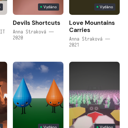
o
Vydáno
Vydáno
Devils Shortcuts
Love Mountains
Carries
FIT
Anna Straková —
2020
Anna Straková —
2021
o
Vydáno
Vydáno