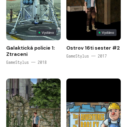
Vydáno
Vydáno
Galaktická policie 1:
Ostrov 16ti sester #2
Ztraceni
GameStylus — 2017
GameStylus — 2018