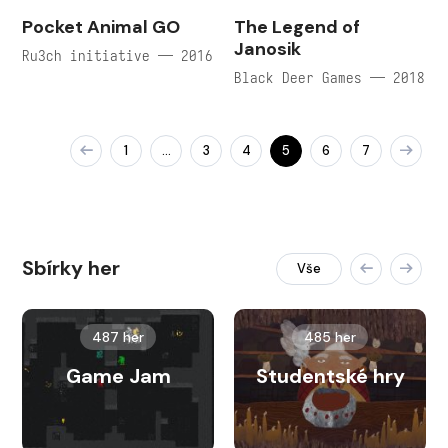
Pocket Animal GO
The Legend of
Janosik
Ru3ch initiative — 2016
Black Deer Games — 2018
1
3
4
5
6
7
…
Sbírky her
Vše
487 her
485 her
Game Jam
Studentské hry