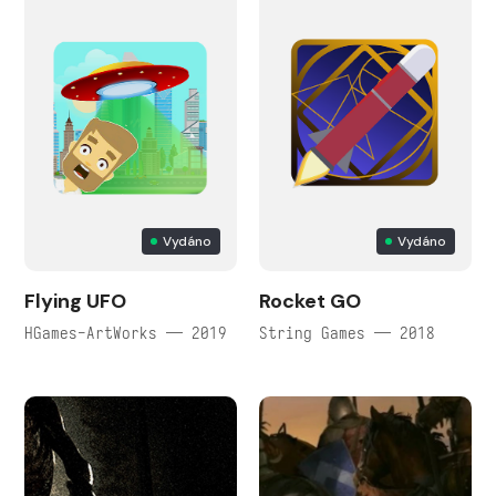
Vydáno
Vydáno
Flying UFO
Rocket GO
HGames-ArtWorks — 2019
String Games — 2018