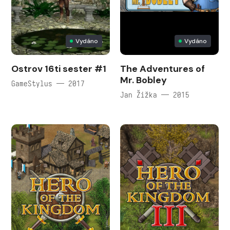
Vydáno
Vydáno
Ostrov 16ti sester #1
The Adventures of
Mr. Bobley
GameStylus — 2017
Jan Žižka — 2015