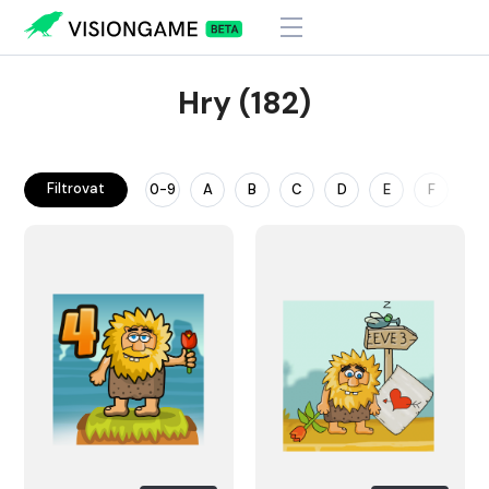
Hry (182)
Filtrovat
0-9
A
B
C
D
E
F
G