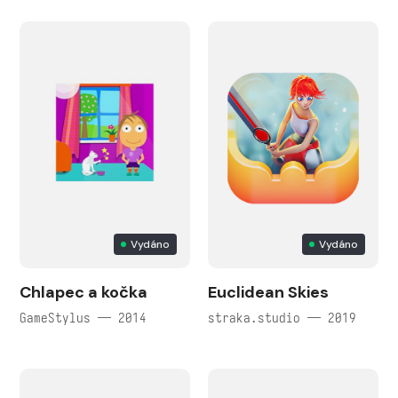
Vydáno
Vydáno
Chlapec a kočka
Euclidean Skies
GameStylus — 2014
straka.studio — 2019