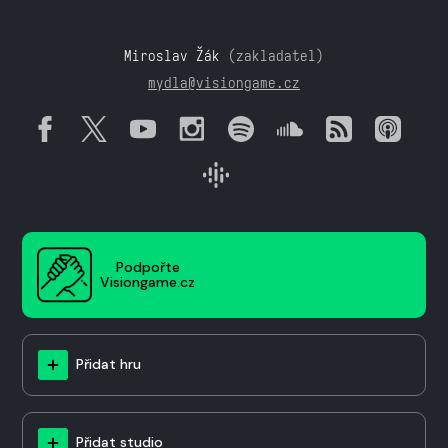
Miroslav Žák
(zakladatel)
mydla@visiongame.cz
Podpořte
Visiongame.cz
Přidat hru
Přidat studio