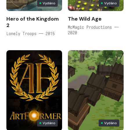
Vydáno
Vydáno
Hero of the Kingdom
The Wild Age
2
McMagic Productions —
2020
Lonely Troops — 2015
Vydáno
Vydáno