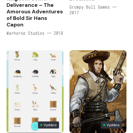
Deliverance – The
Grumpy Bull Games —
Amorous Adventures
2017
of Bold Sir Hans
Capon
Warhorse Studios — 2018
Vydáno
Vydáno