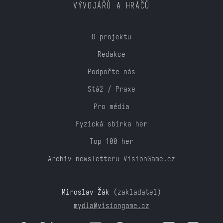
VÝVOJÁŘŮ A HRÁČŮ
O projektu
Redakce
Podpořte nás
Stáž / Praxe
Pro média
Fyzická sbírka her
Top 100 her
Archiv newsletteru VisionGame.cz
Miroslav Žák
(zakladatel)
mydla@visiongame.cz