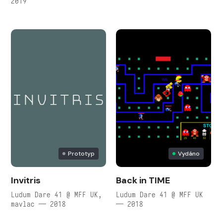
2019
Prototyp
Vydáno
Invitris
Back in TIME
Ludum Dare 41 @ MFF UK,
Ludum Dare 41 @ MFF UK
mavlac — 2018
— 2018