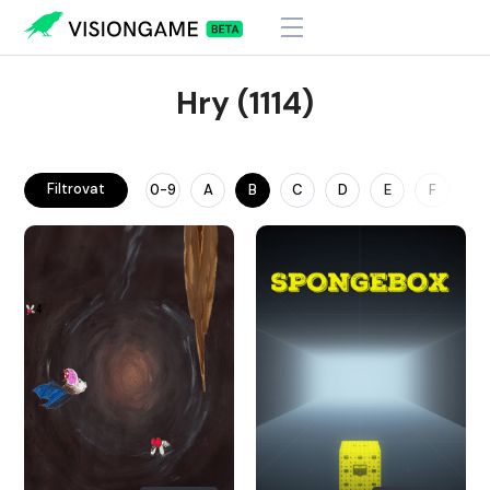
Hry (1114)
Filtrovat
0-9
A
B
C
D
E
F
G