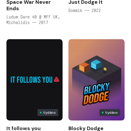
Space War Never
Just Dodge It
Ends
Dommik — 2022
Ludum Dare 40 @ MFF UK,
Michalidis — 2017
Vydáno
Vydáno
It follows you
Blocky Dodge