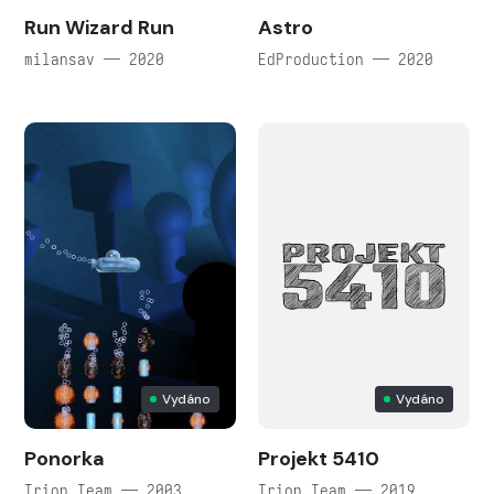
Run Wizard Run
Astro
milansav — 2020
EdProduction — 2020
Vydáno
Vydáno
Ponorka
Projekt 5410
Trion Team — 2003
Trion Team — 2019