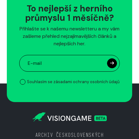
To nejlepší z herního
průmyslu 1 měsíčně?
Přihlašte se k našemu newsletteru a my vám
zašleme přehled nejzajímavějších článků a
nejlepších her.
Souhlasím se zásadami ochrany osobních údajů
ARCHIV ČESKOSLOVENSKÝCH