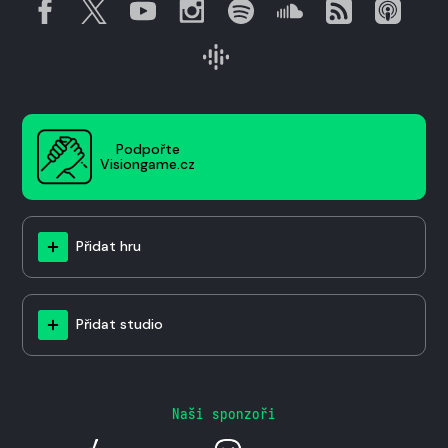
Podpořte
Visiongame.cz
Přidat hru
Přidat studio
Naši sponzoři