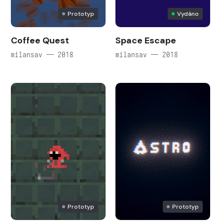
Prototyp
Vydáno
Coffee Quest
Space Escape
milansav — 2018
milansav — 2018
Prototyp
Prototyp