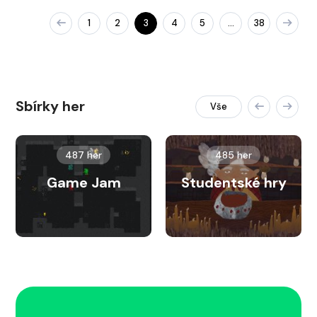
1
2
3
4
5
38
…
Sbírky her
Vše
487 her
485 her
Game Jam
Studentské hry