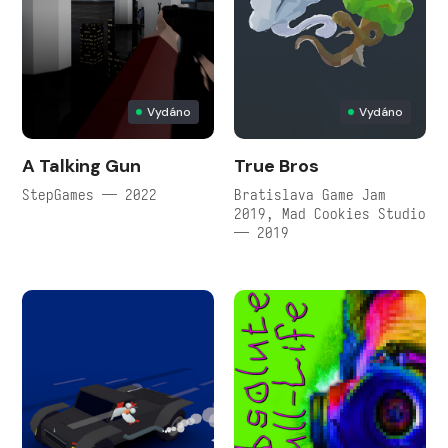
Vydáno
Vydáno
A Talking Gun
True Bros
StepGames — 2022
Bratislava Game Jam
2019, Mad Cookies Studio
— 2019