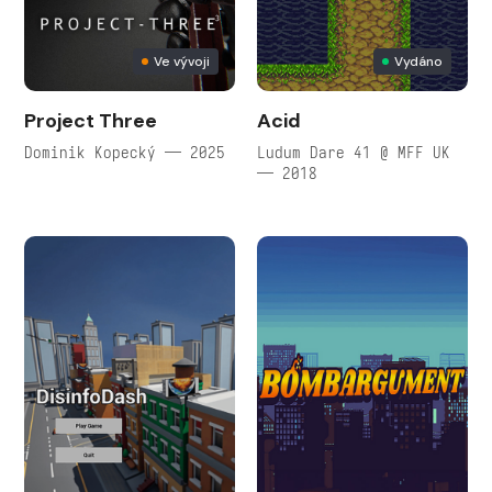
Ve vývoji
Vydáno
Project Three
Acid
Dominik Kopecký — 2025
Ludum Dare 41 @ MFF UK
— 2018