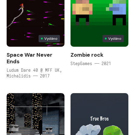
Vydáno
Vydáno
Space War Never
Zombie rock
Ends
StepGames — 2021
Ludum Dare 40 @ MFF UK,
Michalidis — 2017