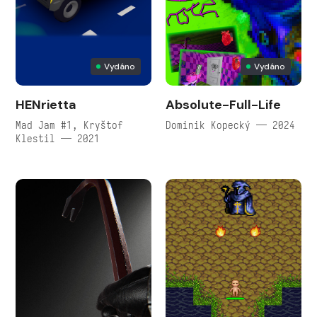
Vydáno
Vydáno
HENrietta
Absolute-Full-Life
Mad Jam #1, Kryštof
Dominik Kopecký — 2024
Klestil — 2021