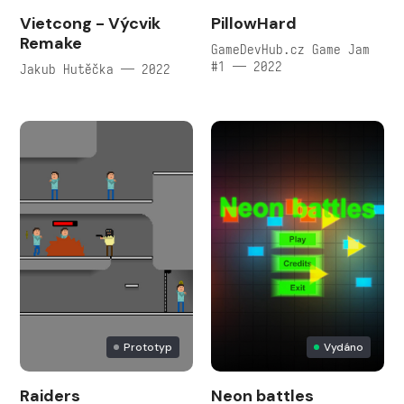
Vietcong - Výcvik
PillowHard
Remake
GameDevHub.cz Game Jam
#1 — 2022
Jakub Hutěčka — 2022
Prototyp
Vydáno
Raiders
Neon battles