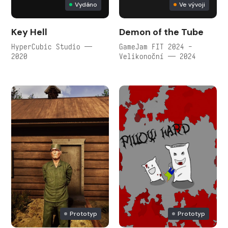
Vydáno
Ve vývoji
Key Hell
Demon of the Tube
HyperCubic Studio —
GameJam FIT 2024 -
2020
Velikonoční — 2024
Prototyp
Prototyp