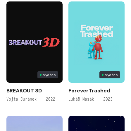
Vydáno
Vydáno
BREAKOUT 3D
ForeverTrashed
Vojta Juránek — 2022
Lukáš Masák — 2023