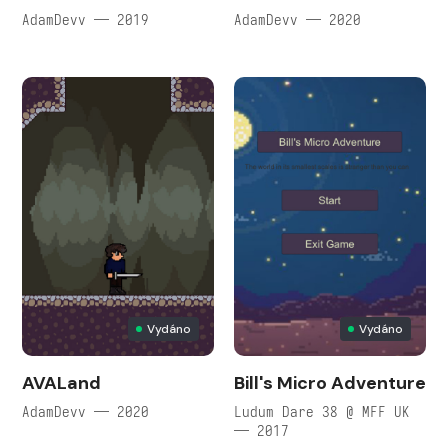
AdamDevv — 2019
AdamDevv — 2020
Vydáno
Vydáno
AVALand
Bill's Micro Adventure
AdamDevv — 2020
Ludum Dare 38 @ MFF UK
— 2017