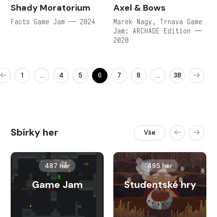
Shady Moratorium
Axel & Bows
Facts Game Jam — 2024
Marek Nagy, Trnava Game
Jam: ARCHADE Edition —
2020
1
4
5
6
7
8
38
…
…
Sbírky her
Vše
487 her
485 her
Game Jam
Studentské hry