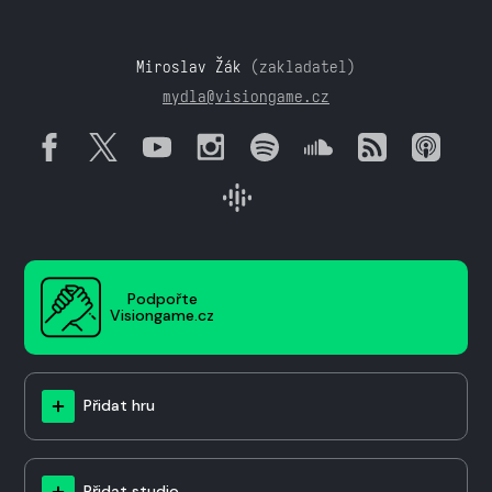
Miroslav Žák
(zakladatel)
mydla@visiongame.cz
Podpořte
Visiongame.cz
Přidat hru
Přidat studio