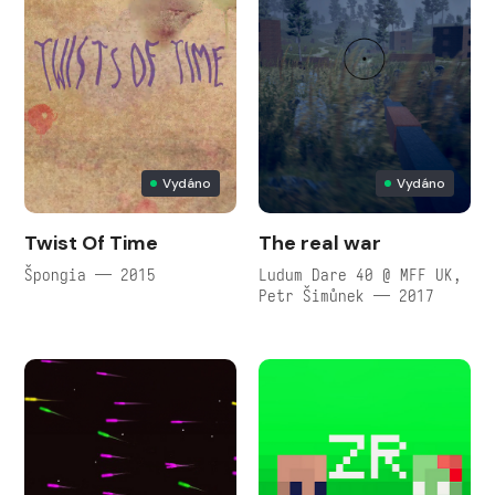
Vydáno
Vydáno
Twist Of Time
The real war
Špongia — 2015
Ludum Dare 40 @ MFF UK,
Petr Šimůnek — 2017