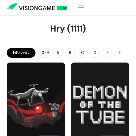
Hry (1111)
Filtrovat
0-9
A
B
C
D
E
F
G