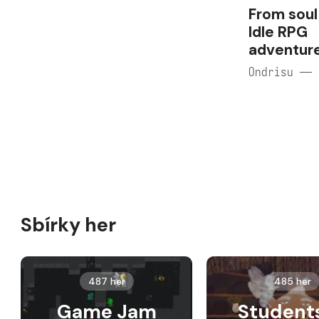
From soul
Idle RPG
adventur
Ondrisu — 
Sbírky her
487 her
485 her
Game Jam
Student