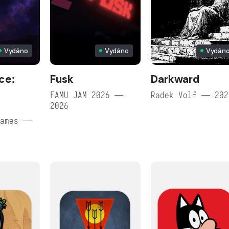
Vydáno
Vydáno
Vydán
ce:
Fusk
Darkward
FAMU JAM 2026 —
Radek Volf — 202
2026
games —