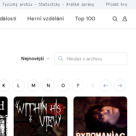
Fyzický archiv
-
Statistiky
-
Krátké zprávy
Přidat hru
dálosti
Herní vzdělání
Top 100
Nejnovější
K
L
M
N
O
P
Q
R
S