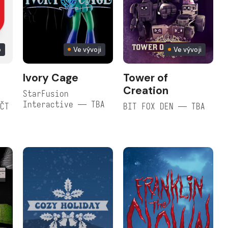
o
Ve vývoji
Ve vývoji
Ivory Cage
Tower of
Creation
StarFusion
Interactive — TBA
 ČT
BIT FOX DEN — TBA