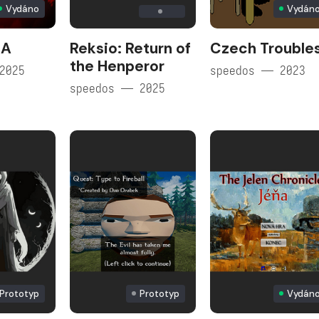
Vydáno
Vydán
NA
Reksio: Return of
Czech Troubles
the Henperor
2025
speedos — 2023
speedos — 2025
Prototyp
Prototyp
Vydán