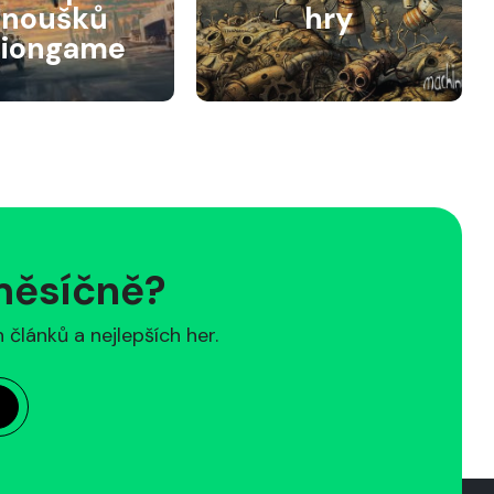
anoušků
hry
siongame
 měsíčně?
článků a nejlepších her.