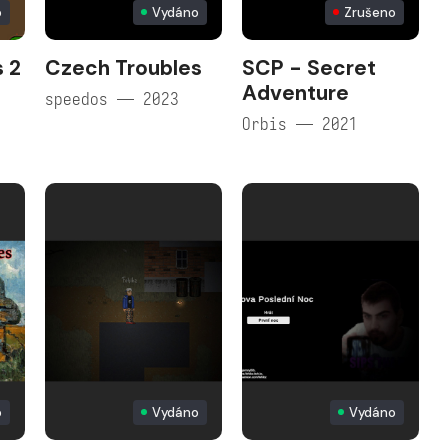
o
Vydáno
Zrušeno
 2
Czech Troubles
SCP - Secret
Adventure
speedos — 2023
Orbis — 2021
o
Vydáno
Vydáno