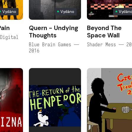
Vydáno
Vydáno
Vydán
Pain
Quern - Undying
Beyond The
Thoughts
Space Wall
Digital
Blue Brain Games —
Shader Mess — 20
2016