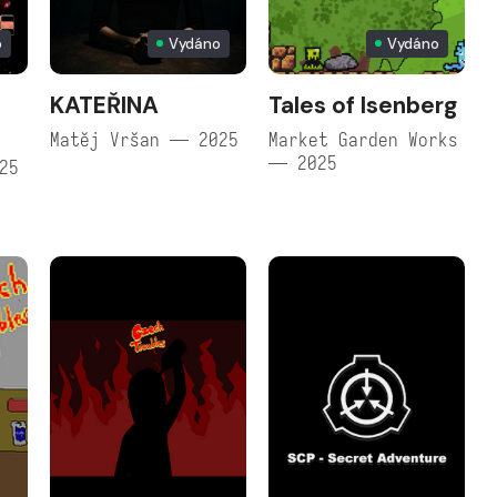
o
Vydáno
Vydáno
KATEŘINA
Tales of Isenberg
Matěj Vršan — 2025
Market Garden Works
— 2025
25