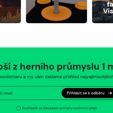
f
Vi
pší z herního průmyslu 1
ewsletteru a my vám zašleme přehled nejzajímavějších 
Přihlásit se k odběru
Souhlasím se zásadami ochrany osobních údajů