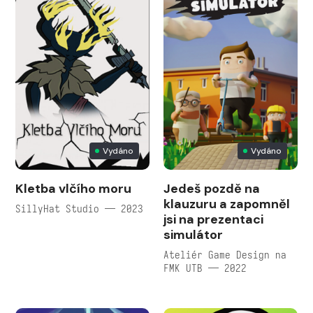
Vydáno
Vydáno
Kletba vlčího moru
Jedeš pozdě na
klauzuru a zapomněl
SillyHat Studio — 2023
jsi na prezentaci
simulátor
Ateliér Game Design na
FMK UTB — 2022