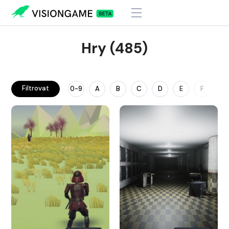
Hry (485)
Filtrovat
0-9
A
B
C
D
E
F
G