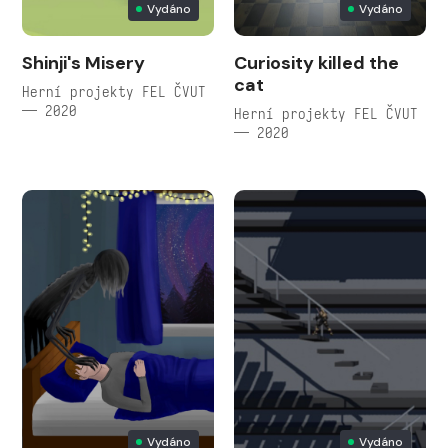
Vydáno
Vydáno
Shinji's Misery
Curiosity killed the
cat
Herní projekty FEL ČVUT
— 2020
Herní projekty FEL ČVUT
— 2020
Vydáno
Vydáno