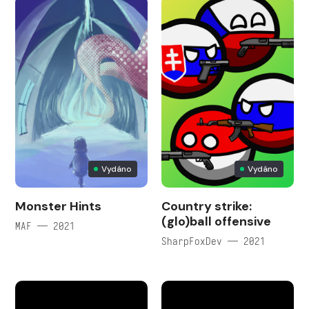
Vydáno
Vydáno
Monster Hints
Country strike:
(glo)ball offensive
MAF — 2021
SharpFoxDev — 2021