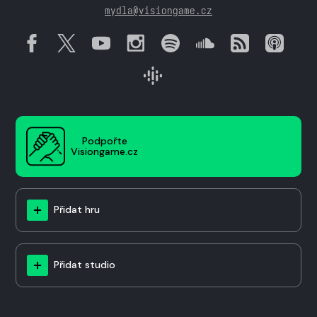
mydla@visiongame.cz
Podpořte
Visiongame.cz
Přidat hru
Přidat studio