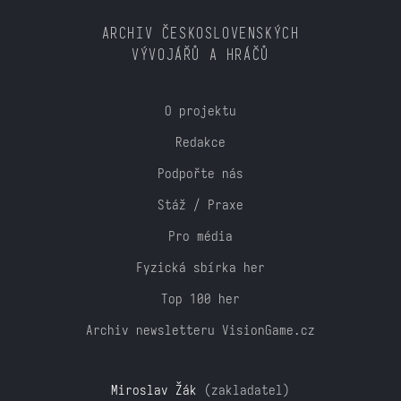
ARCHIV ČESKOSLOVENSKÝCH
VÝVOJÁŘŮ A HRÁČŮ
O projektu
Redakce
Podpořte nás
Stáž / Praxe
Pro média
Fyzická sbírka her
Top 100 her
Archiv newsletteru VisionGame.cz
Miroslav Žák
(zakladatel)