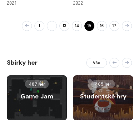
2021
2022
1
13
14
15
16
17
…
Sbírky her
Vše
487 her
485 her
Game Jam
Studentské hry