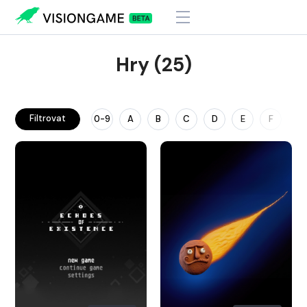
Hry (25)
Filtrovat
0-9
A
B
C
D
E
F
G