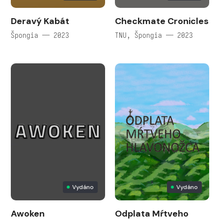
Deravý Kabát
Checkmate Cronicles
Špongia — 2023
TNU, Špongia — 2023
Vydáno
Vydáno
Awoken
Odplata Mŕtveho