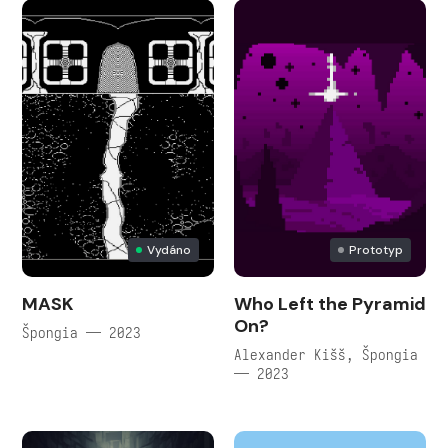
Vydáno
Prototyp
MASK
Who Left the Pyramid
On?
Špongia — 2023
Alexander Kišš, Špongia
— 2023