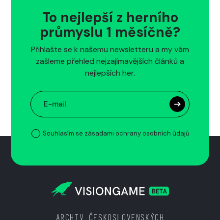
To nejlepší z herního
průmyslu 1 měsíčně?
Přihlašte se k našemu newsletteru a my vám
zašleme přehled nejzajímavějších článků a
nejlepších her.
Souhlasím se zásadami ochrany osobních údajů
ARCHIV ČESKOSLOVENSKÝCH