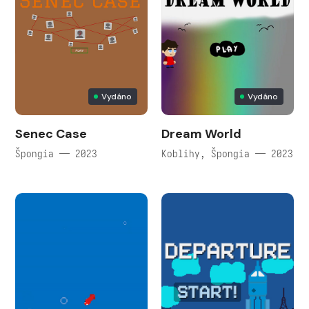
Vydáno
Vydáno
Senec Case
Dream World
Špongia — 2023
Koblihy, Špongia — 2023