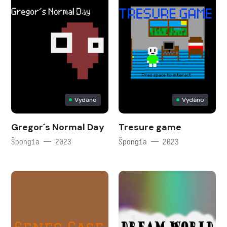
Vydáno
Vydáno
Gregor´s Normal Day
Tresure game
Špongia — 2023
Špongia — 2023