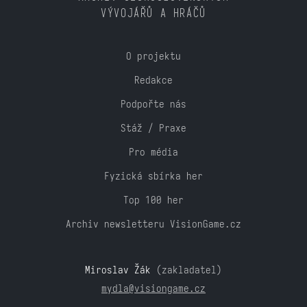
VÝVOJÁŘŮ A HRÁČŮ
O projektu
Redakce
Podpořte nás
Stáž / Praxe
Pro média
Fyzická sbírka her
Top 100 her
Archiv newsletteru VisionGame.cz
Miroslav Žák
(zakladatel)
mydla@visiongame.cz