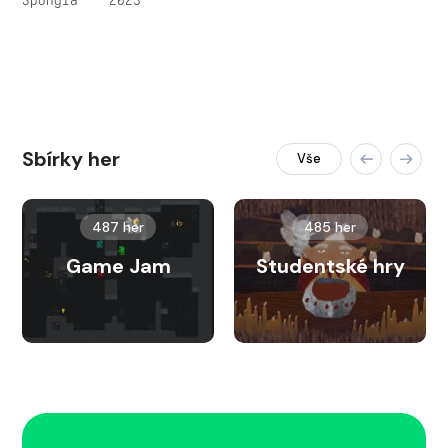
Sbírky her
Vše
487 her
485 her
Game Jam
Studentské hry