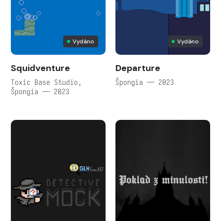
Vydáno
Vydáno
Squidventure
Departure
Toxic Base Studio,
Špongia — 2023
Špongia — 2023