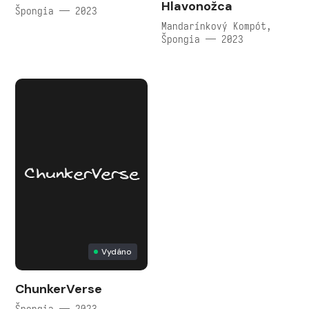
Hlavonožca
Špongia — 2023
Mandarínkový Kompót,
Špongia — 2023
Vydáno
ChunkerVerse
Špongia — 2023