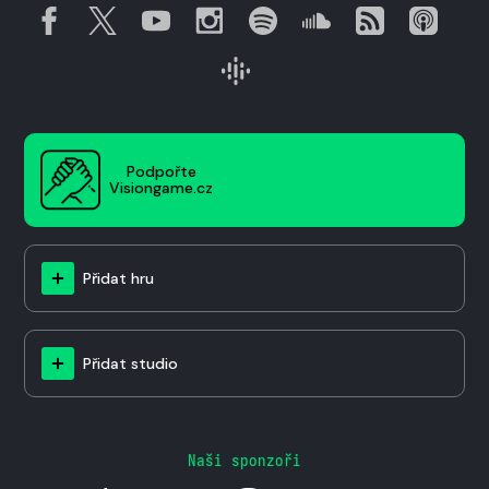
Podpořte
Visiongame.cz
Přidat hru
Přidat studio
Naši sponzoři