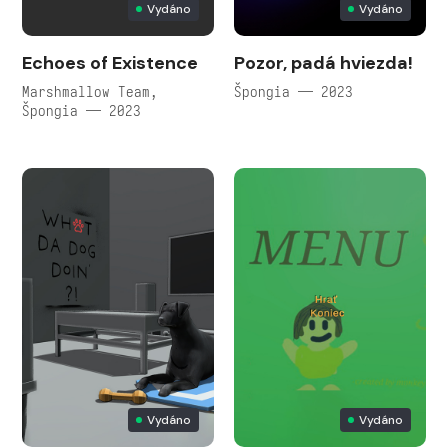
Vydáno
Vydáno
Echoes of Existence
Pozor, padá hviezda!
Marshmallow Team,
Špongia — 2023
Špongia — 2023
Vydáno
Vydáno