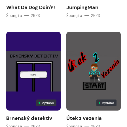
What Da Dog Doin'?!
JumpingMan
Špongia — 2023
Špongia — 2023
Vydáno
Vydáno
Brnenský detektív
Útek z vezenia
Špongia — 2023
Špongia — 2023