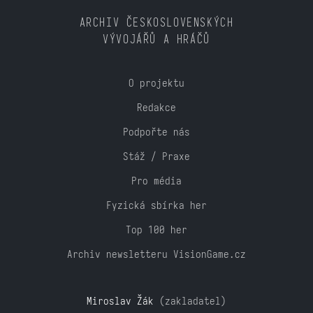
ARCHIV ČESKOSLOVENSKÝCH
VÝVOJÁŘŮ A HRÁČŮ
O projektu
Redakce
Podpořte nás
Stáž / Praxe
Pro média
Fyzická sbírka her
Top 100 her
Archiv newsletteru VisionGame.cz
Miroslav Žák
(zakladatel)