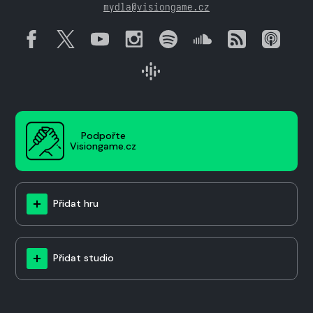
mydla@visiongame.cz
Podpořte
Visiongame.cz
Přidat hru
Přidat studio