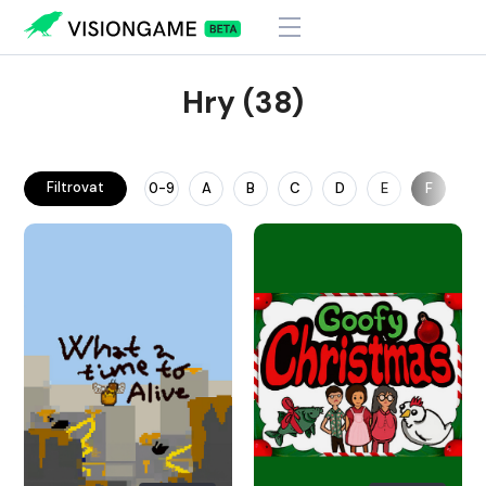
Hry (38)
Filtrovat
0-9
A
B
C
D
E
F
G