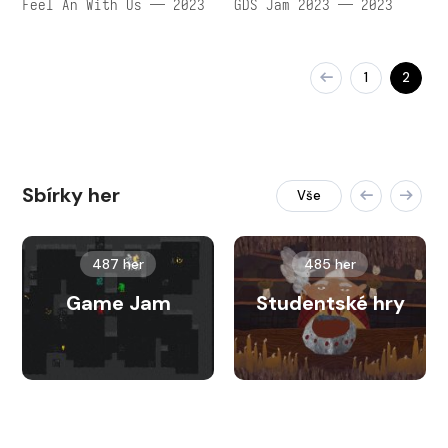
Feel An With Us — 2023
GDS Jam 2023 — 2023
1
2
Sbírky her
Vše
487 her
485 her
Game Jam
Studentské hry