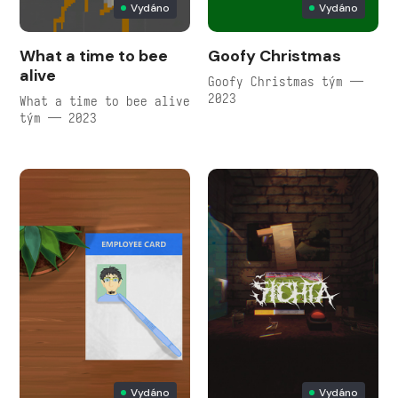
Vydáno
Vydáno
What a time to bee
Goofy Christmas
alive
Goofy Christmas tým —
2023
What a time to bee alive
tým — 2023
Vydáno
Vydáno