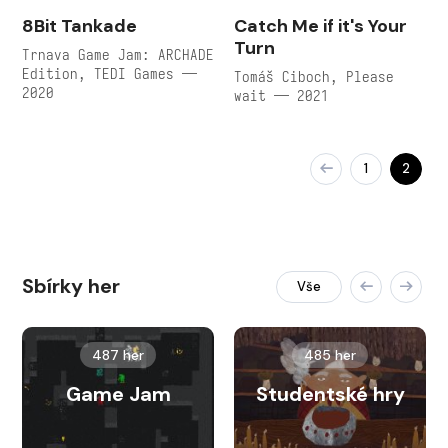
8Bit Tankade
Catch Me if it's Your
Turn
Trnava Game Jam: ARCHADE
Edition, TEDI Games —
Tomáš Ciboch, Please
2020
wait — 2021
1
2
Sbírky her
Vše
487 her
485 her
Game Jam
Studentské hry