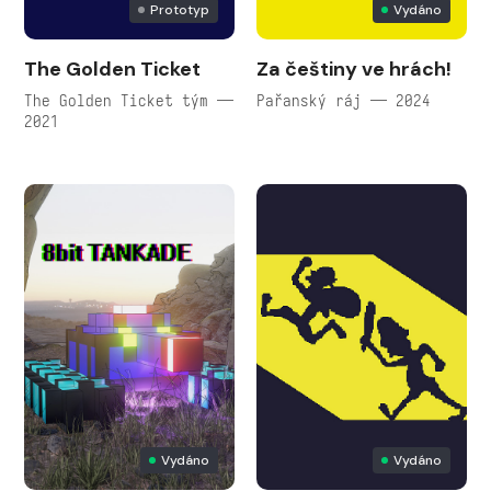
Prototyp
Vydáno
The Golden Ticket
Za češtiny ve hrách!
The Golden Ticket tým —
Pařanský ráj — 2024
2021
Vydáno
Vydáno