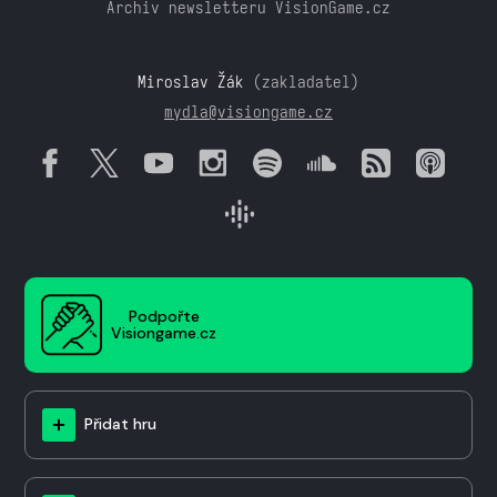
Archiv newsletteru VisionGame.cz
Miroslav Žák
(zakladatel)
mydla@visiongame.cz
Podpořte
Visiongame.cz
Přidat hru