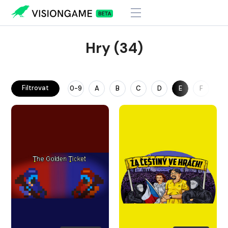
Hry (34)
Filtrovat
0-9
A
B
C
D
E
F
G