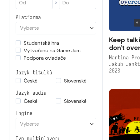
Platforma
Vyberte
Keep talk
Studentská hra
don't ove
Vytvořeno na Game Jam
Martina Pro
Podpora ovladače
Jakub Janš
2023
Jazyk titulků
České
Slovenské
Jazyk audia
České
Slovenské
Engine
Vyberte
Typ multiplayeru