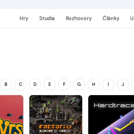
Hry
Studia
Rozhovory
Články
U
B
C
D
E
F
G
H
I
J