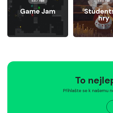
487 her
485 her
Game Jam
Student
hry
To nejle
Přihlašte se k našemu n