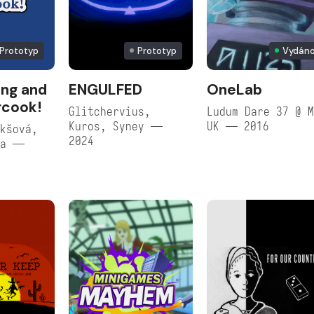
Prototyp
Prototyp
Vydán
ing and
ENGULFED
OneLab
rcook!
Glitchervius,
Ludum Dare 37 @ 
Kuros, Syney —
UK — 2016
kšová,
2024
ta —