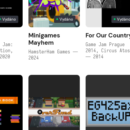
Vydáno
Vydáno
Vydán
Minigames
For Our Countr
Mayhem
 Jam:
Game Jam Prague
tion,
2014, Circus Ato
HamsterHam Games —
2020
— 2014
2024