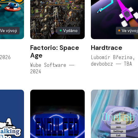
Ve vývoji
Vydáno
Ve vývoj
Factorio: Space
Hardtrace
Age
2026
Lubomír Březina,
devbobcz — TBA
Wube Software —
2024