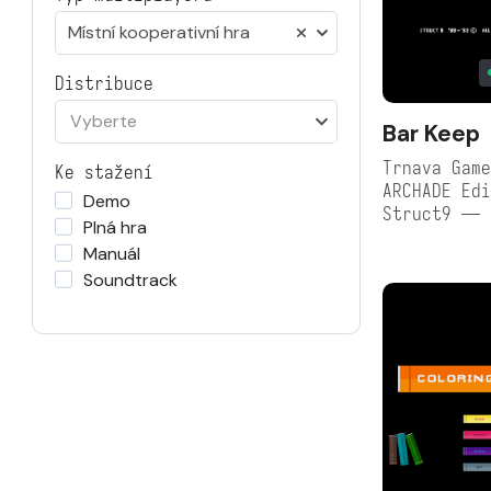
Místní kooperativní hra
Distribuce
Vyberte
Bar Keep
Trnava Game
Ke stažení
ARCHADE Edi
Demo
Struct9 — 
Plná hra
Manuál
Soundtrack