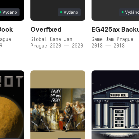
Vydáno
Vydáno
Vydán
Book
Overfixed
EG425ax Back
ague
Global Game Jam
Game Jam Prague
9
Prague 2020 — 2020
2018 — 2018