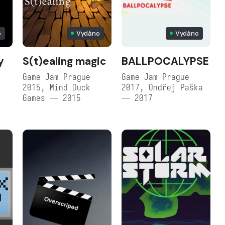
o
Vydáno
Vydáno
y
S(t)ealing magic
BALLPOCALYPSE
Game Jam Prague
Game Jam Prague
s
2015, Mind Duck
2017, Ondřej Paška
Games — 2015
— 2017