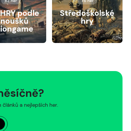
82 her
76 her
HRY podle
Středoškolské
anoušků
hry
siongame
 měsíčně?
článků a nejlepších her.