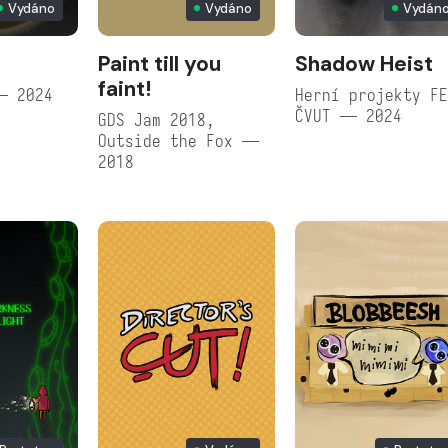
Vydáno
Vydáno
Vydán
Paint till you
Shadow Heist
faint!
— 2024
Herní projekty F
ČVUT — 2024
GDS Jam 2018,
Outside the Fox —
2018