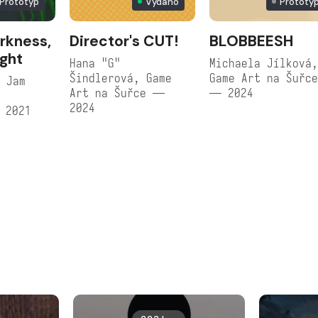
Prototyp
Vydáno
Prototy
arkness,
Director's CUT!
BLOBBEESH
ight
Hana "G"
Michaela Jílková
Šindlerová, Game
Game Art na Šuřc
 Jam
Art na Šuřce —
— 2024
2024
 2021