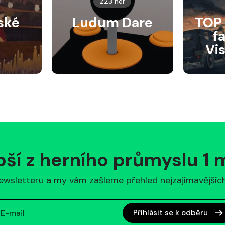
223 her
ské
Ludum Dare
TOP 
f
Vi
pší z herního průmyslu 1
ewsletteru a my vám zašleme přehled nejzajímavějších 
Přihlásit se k odběru