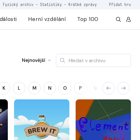
Fyzický archiv
-
Statistiky
-
Krátké zprávy
Přidat hru
dálosti
Herní vzdělání
Top 100
Nejnovější
K
L
M
N
O
P
Q
R
S