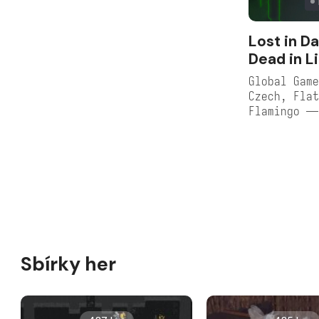
Lost in D
Dead in L
Global Game
Czech, Flat
Flamingo —
Sbírky her