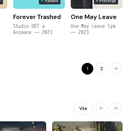
p
Vydáno
Prototyp
Forever Trashed
One May Leave
,
Studio DDT a
One May Leave tým
e
Animace — 2023
— 2023
1
2
Vše