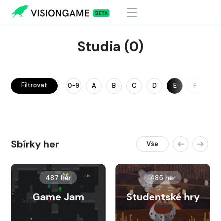
Studia (0)
Filtrovat
0-9
A
B
C
D
E
F
G
Sbírky her
Vše
487 her
485 her
Game Jam
Studentské hry