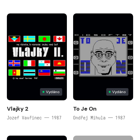
Vydáno
Vydáno
Vlajky 2
To Je On
Jozef Vavřinec — 1987
Ondřej Mihula — 1987