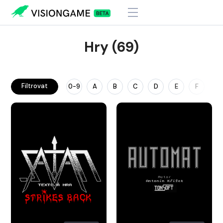
Hry (69)
Filtrovat
0-9
A
B
C
D
E
F
G