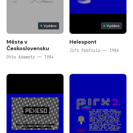
Vydáno
Vydáno
Města v
Helespont
Československu
Jiří Pobříslo — 1984
Otto Adametz — 1984