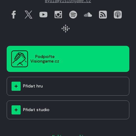
mydla@visiongame.cz
Podpořte
Visiongame.cz
Přidat hru
Přidat studio