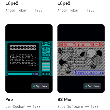
Lúpež
Lúpež
Anton Tokár — 1988
Anton Tokár — 1988
Vydáno
Vydáno
Pirx
BS Mix
Jan Kuchař — 1988
Busy Software — 1988