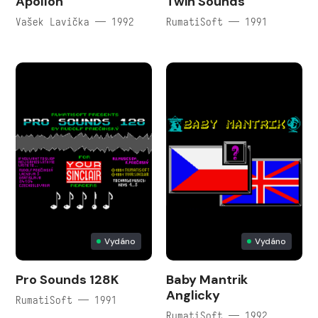
Apollon
Twin Sounds
Vašek Lavička — 1992
RumatiSoft — 1991
Vydáno
Vydáno
Pro Sounds 128K
Baby Mantrik
Anglicky
RumatiSoft — 1991
RumatiSoft — 1992