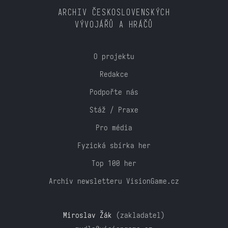
ARCHIV ČESKOSLOVENSKÝCH
VÝVOJÁŘŮ A HRÁČŮ
O projektu
Redakce
Podpořte nás
Stáž / Praxe
Pro média
Fyzická sbírka her
Top 100 her
Archiv newsletteru VisionGame.cz
Miroslav Žák
(zakladatel)