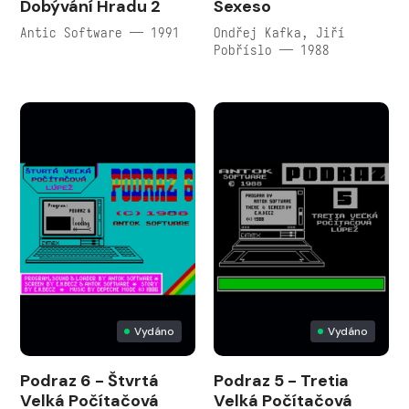
Dobývání Hradu 2
Sexeso
Antic Software — 1991
Ondřej Kafka, Jiří
Pobříslo — 1988
Vydáno
Vydáno
Podraz 6 - Štvrtá
Podraz 5 - Tretia
Velká Počítačová
Velká Počítačová