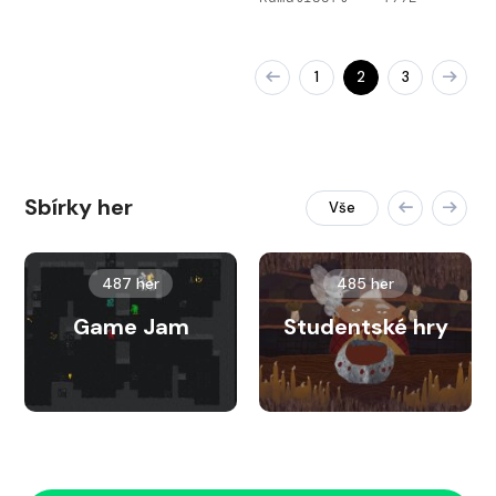
1
2
3
Sbírky her
Vše
487 her
485 her
Game Jam
Studentské hry