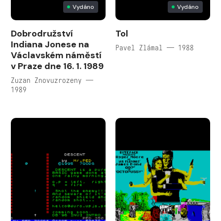
Vydáno
Vydáno
Dobrodružství
Tol
Indiana Jonese na
Pavel Zlámal — 1988
Václavském náměstí
v Praze dne 16. 1. 1989
Zuzan Znovuzrozeny —
1989