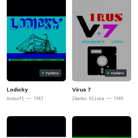
Vydáno
Vydáno
Lodicky
Virus 7
Andsoft — 1987
Zdenko Hlinka — 1989