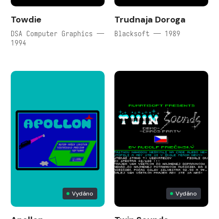
Towdie
Trudnaja Doroga
DSA Computer Graphics —
Blacksoft — 1989
1994
Vydáno
Vydáno