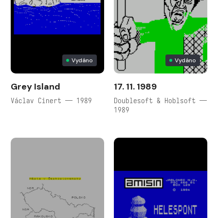
Vydáno
Vydáno
Grey Island
17. 11. 1989
Václav Cinert — 1989
Doublesoft & Hoblsoft —
1989