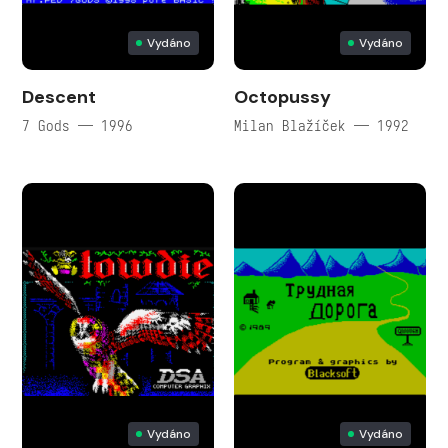
Vydáno
Vydáno
Descent
Octopussy
7 Gods — 1996
Milan Blažíček — 1992
Vydáno
Vydáno