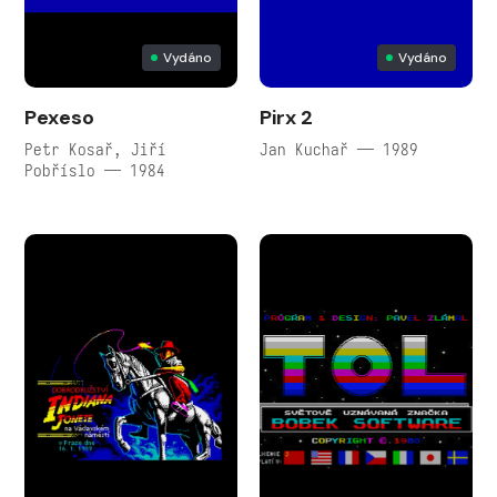
Vydáno
Vydáno
Pexeso
Pirx 2
Petr Kosař, Jiří
Jan Kuchař — 1989
Pobříslo — 1984