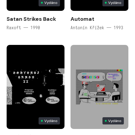
Vydáno
Vydáno
Satan Strikes Back
Automat
Raxoft — 1990
Antonín Křížek — 1993
Vydáno
Vydáno