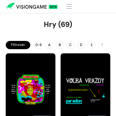
Hry (69)
Filtrovat
0-9
A
B
C
D
E
F
G