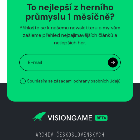
To nejlepší z herního
průmyslu 1 měsíčně?
Přihlašte se k našemu newsletteru a my vám
zašleme přehled nejzajímavějších článků a
nejlepších her.
Souhlasím se zásadami ochrany osobních údajů
ARCHIV ČESKOSLOVENSKÝCH