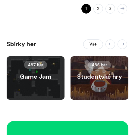
1
2
3
Sbírky her
Vše
487 her
485 her
Game Jam
Studentské hry