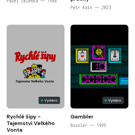
Pavel Zelenka — 1988
Petr Kain — 2023
Vydáno
Vydáno
Rychlé šípy -
Gambler
Tajemství Velkého
Buxoler — 1995
Vonta