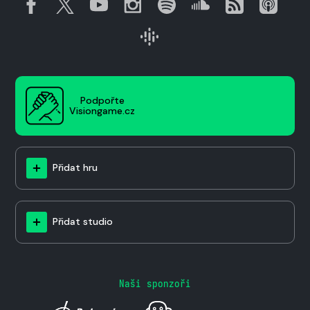
Podpořte
Visiongame.cz
Přidat hru
Přidat studio
Naši sponzoři