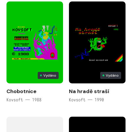
Vydáno
Vydáno
Chobotnice
Na hradě straší
Kovsoft — 1988
Kovsoft — 1990