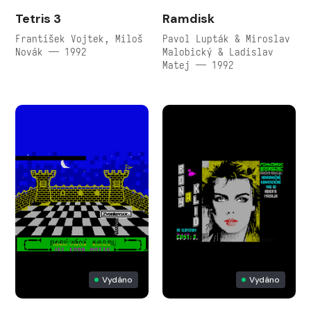
Tetris 3
Ramdisk
František Vojtek, Miloš
Pavol Lupták & Miroslav
Novák — 1992
Malobický & Ladislav
Matej — 1992
Vydáno
Vydáno