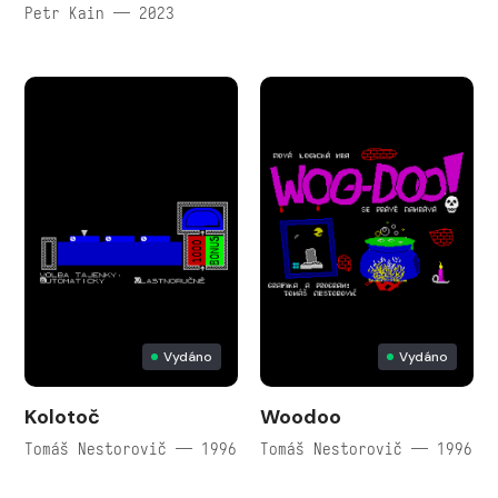
Petr Kain — 2023
Vydáno
Vydáno
Kolotoč
Woodoo
Tomáš Nestorovič — 1996
Tomáš Nestorovič — 1996