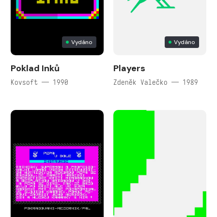
Vydáno
Vydáno
Poklad Inků
Players
Kovsoft — 1990
Zdeněk Valečko — 1989