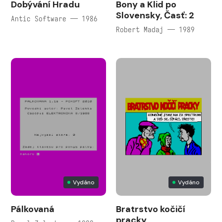
Dobývání Hradu
Bony a Klid po
Slovensky, Časť: 2
Antic Software — 1986
Robert Madaj — 1989
Vydáno
Vydáno
Pálkovaná
Bratrstvo kočičí
pracky