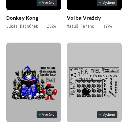
Vydáno
Vydáno
Donkey Kong
Voľba Vraždy
Lukáš Rachůnek — 2024
Matúš Ferenc — 1994
Vydáno
Vydáno