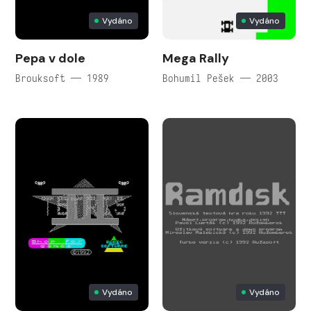
Vydáno
Vydáno
Pepa v dole
Mega Rally
Brouksoft — 1989
Bohumil Pešek — 2003
Vydáno
Vydáno