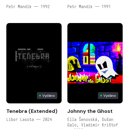
Petr Mandík — 1992
Petr Mandík — 1991
Vydáno
Vydáno
Tenebra (Extended)
Johnny the Ghost
Libor Lasota — 2024
Ella Šenovská, Dušan
Galo, Vladimír Krištof