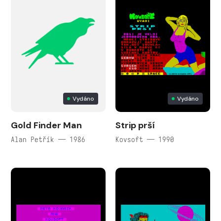
Vydáno
Vydáno
Gold Finder Man
Strip prší
Alan Petřík — 1986
Kovsoft — 1990