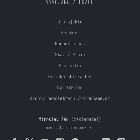
VÝVOJÁŘŮ A HRÁČŮ
O projektu
Redakce
Podpořte nás
Stáž / Praxe
Pro média
Fyzická sbírka her
Top 100 her
Archiv newsletteru VisionGame.cz
Miroslav Žák
(zakladatel)
mydla@visiongame.cz