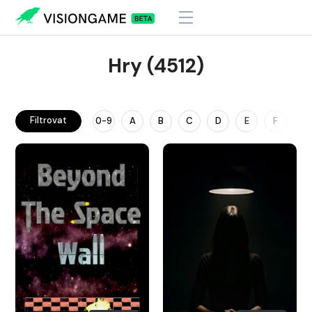
Hry (4512)
Filtrovat
0-9
A
B
C
D
E
F
G