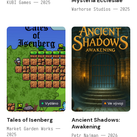
Mysteria Ecclesiae
KUBI Games — 2025
Warhorse Studios — 2025
Vydáno
Ve vývoji
Tales of Isenberg
Ancient Shadows:
Awakening
Market Garden Works —
2025
Petr Najman — 2026