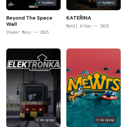
Vydáno
Vydáno
Beyond The Space
KATEŘINA
Wall
Matěj Vršan — 2025
Shader Mess — 2025
Ve vývoji
Ve vývoji