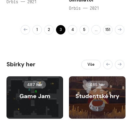
Orbis — 2021
Orbis — 2021
1
2
3
4
5
151
…
Sbírky her
Vše
487 her
485 her
Game Jam
Studentské hry