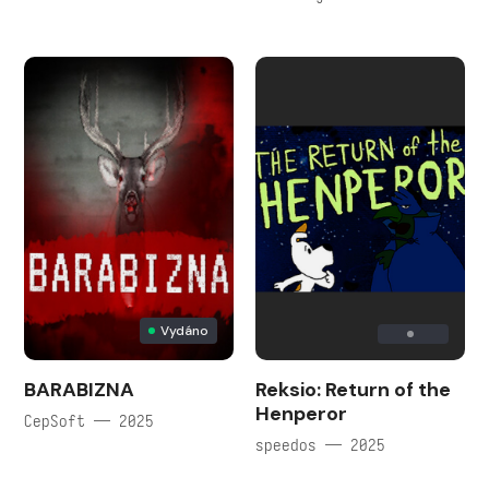
Vydáno
BARABIZNA
Reksio: Return of the
Henperor
CepSoft — 2025
speedos — 2025