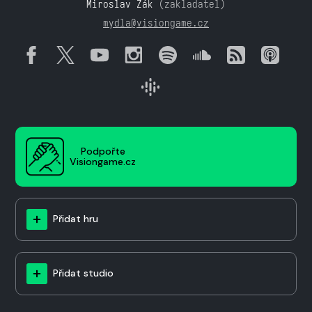
Miroslav Žák
(zakladatel)
mydla@visiongame.cz
Podpořte
Visiongame.cz
Přidat hru
Přidat studio