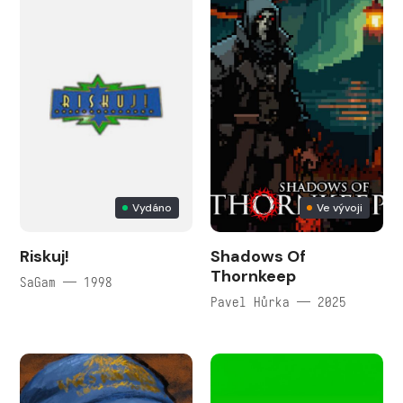
Vydáno
Ve vývoji
Riskuj!
Shadows Of
Thornkeep
SaGam — 1998
Pavel Hůrka — 2025