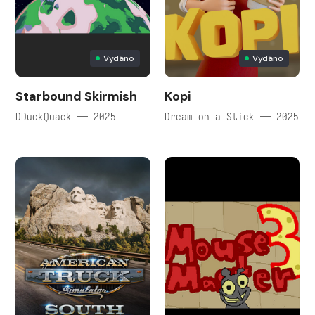
Vydáno
Vydáno
Starbound Skirmish
Kopi
DDuckQuack — 2025
Dream on a Stick — 2025