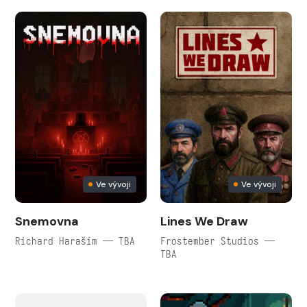
Ve vývoji
Ve vývoji
Snemovna
Lines We Draw
Richard Haraším — TBA
Frostember Studios —
TBA