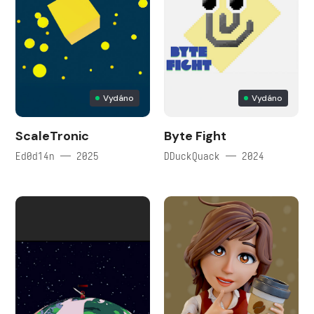
Vydáno
Vydáno
ScaleTronic
Byte Fight
Ed0d14n — 2025
DDuckQuack — 2024