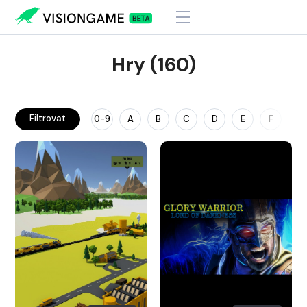
Hry (160)
Filtrovat
0-9
A
B
C
D
E
F
G