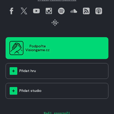
Podpořte
Visiongame.cz
Přidat hru
Přidat studio
Naši sponzoři