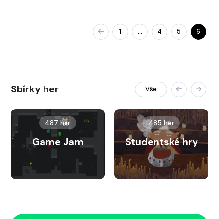
1
4
5
6
…
Sbírky her
Vše
487 her
485 her
Game Jam
Studentské hry