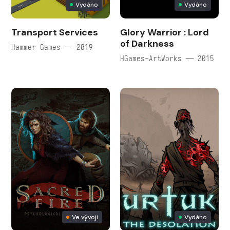
Vydáno
Vydáno
Transport Services
Glory Warrior : Lord
of Darkness
Hammer Games — 2019
HGames-ArtWorks — 2015
Ve vývoji
Vydáno