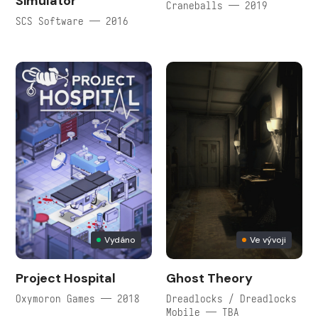
Simulator
Craneballs — 2019
SCS Software — 2016
Vydáno
Ve vývoji
Project Hospital
Ghost Theory
Oxymoron Games — 2018
Dreadlocks / Dreadlocks
Mobile — TBA