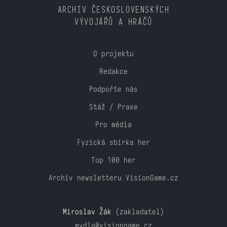
ARCHIV ČESKOSLOVENSKÝCH
VÝVOJÁŘŮ A HRÁČŮ
O projektu
Redakce
Podpořte nás
Stáž / Praxe
Pro média
Fyzická sbírka her
Top 100 her
Archiv newsletteru VisionGame.cz
Miroslav Žák
(zakladatel)
mydla@visiongame.cz