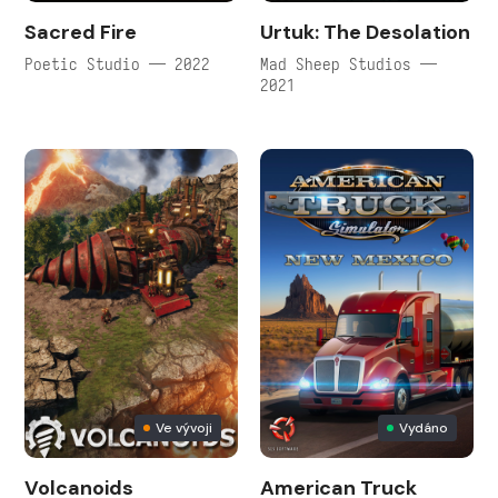
Sacred Fire
Urtuk: The Desolation
Poetic Studio — 2022
Mad Sheep Studios —
2021
Ve vývoji
Vydáno
Volcanoids
American Truck