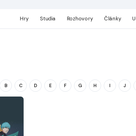
Hry
Studia
Rozhovory
Články
U
B
C
D
E
F
G
H
I
J