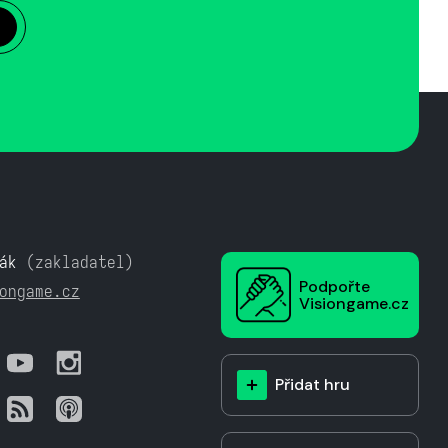
ák
(zakladatel)
Podpořte
ongame.cz
Visiongame.cz
Přidat hru