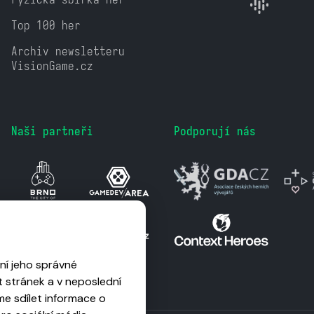
Top 100 her
Archiv newsletteru
VisionGame.cz
Naši partneři
Podporují nás
ní jeho správné
 stránek a v neposlední
me sdílet informace o