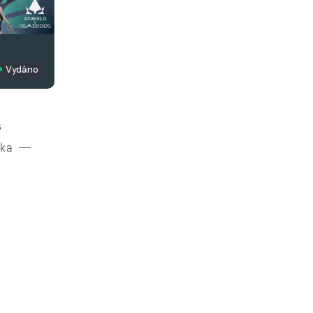
Vydáno
s
rka —