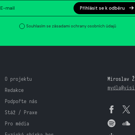
Přihlásit se k odběru
Souhlasím se zásadami ochrany osobních údajů
O projektu
Miroslav Ž
mydla@visi
Redakce
Podpořte nás
Stáž / Praxe
Pro média
Fyzická sbírka her