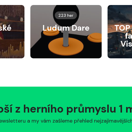
223 her
ské
Ludum Dare
TOP 
f
Vi
pší z herního průmyslu 1
ewsletteru a my vám zašleme přehled nejzajímavějších 