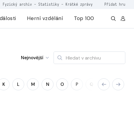
Fyzický archiv
-
Statistiky
-
Krátké zprávy
Přidat hru
dálosti
Herní vzdělání
Top 100
Nejnovější
K
L
M
N
O
P
Q
R
S