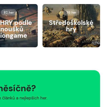
82 her
76 her
HRY podle
Středoškolské
anoušků
hry
siongame
 měsíčně?
článků a nejlepších her.