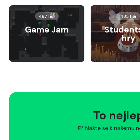
487 her
485 her
Game Jam
Student
hry
To nejle
Přihlašte se k našemu n