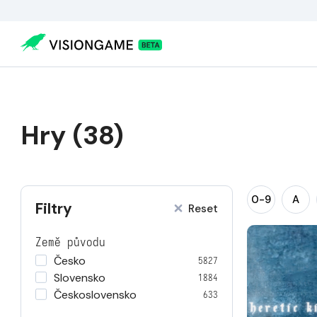
Hry (38)
0-9
A
Filtry
Reset
Země původu
Česko
5827
Slovensko
1884
Československo
633