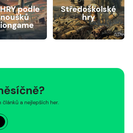
HRY podle
Středoškolské
anoušků
hry
siongame
 měsíčně?
článků a nejlepších her.