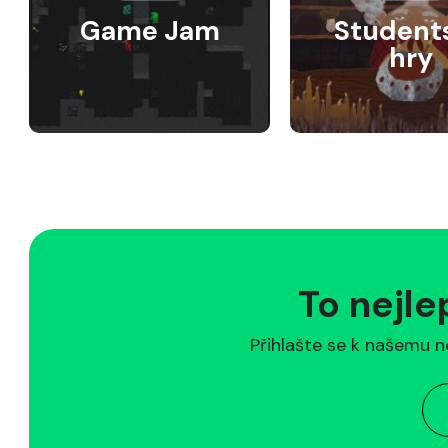
Game Jam
Student
hry
To nejle
Přihlašte se k našemu n