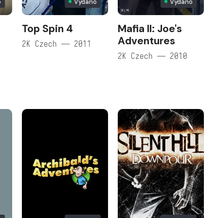
o
Vydáno
Vydáno
Top Spin 4
Mafia II: Joe's
e
Adventures
2K Czech — 2011
2K Czech — 2010