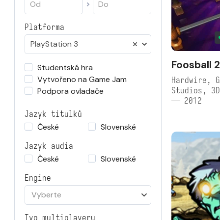
Platforma
PlayStation 3
Foosball 
Studentská hra
Vytvořeno na Game Jam
Hardwire, G
Studios, 3D
Podpora ovladače
— 2012
Jazyk titulků
České
Slovenské
Jazyk audia
České
Slovenské
Engine
Vyberte
Typ multiplayeru