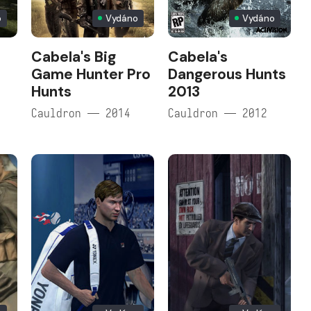
o
Vydáno
Vydáno
Cabela's Big
Cabela's
Game Hunter Pro
Dangerous Hunts
Hunts
2013
Cauldron — 2014
Cauldron — 2012