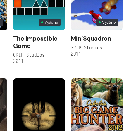
o
Vydáno
Vydáno
The Impossible
MiniSquadron
Game
GRIP Studios —
2011
GRIP Studios —
2011