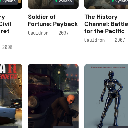
Vydáno
Vydáno
Vydán
ry
Soldier of
The History
ivil
Fortune: Payback
Channel: Battl
ret
for the Pacific
Cauldron — 2007
Cauldron — 2007
 2008