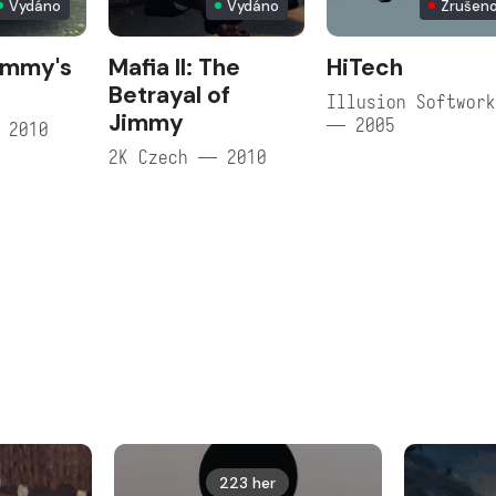
Vydáno
Vydáno
Zrušen
Jimmy's
Mafia II: The
HiTech
Betrayal of
Illusion Softwor
Jimmy
— 2005
 2010
2K Czech — 2010
223 her