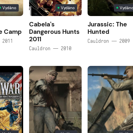
Vydáno
Vydáno
Vydán
Cabela's
Jurassic: The
e Camp
Dangerous Hunts
Hunted
2011
 2011
Cauldron — 2009
Cauldron — 2010