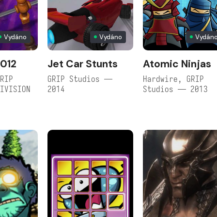
Vydáno
Vydáno
Vydán
2012
Jet Car Stunts
Atomic Ninjas
RIP
GRIP Studios —
Hardwire, GRIP
IVISION
2014
Studios — 2013