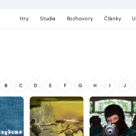
Hry
Studia
Rozhovory
Články
U
B
C
D
E
F
G
H
I
J