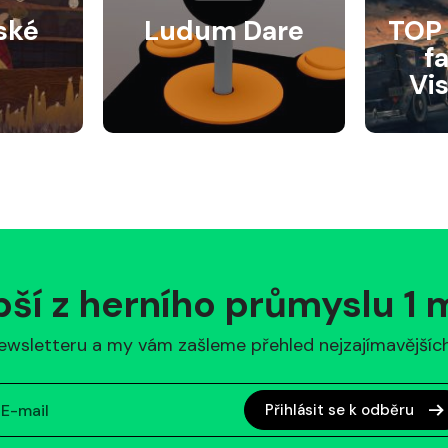
ské
Ludum Dare
TOP 
f
Vi
pší z herního průmyslu 1
ewsletteru a my vám zašleme přehled nejzajímavějších 
Přihlásit se k odběru