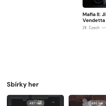
Mafia II: 
Vendetta
2K Czech —
Sbírky her
487 her
485 her