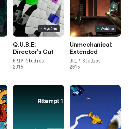
o
Vydáno
Vydáno
Q.U.B.E:
Unmechanical:
Director's Cut
Extended
GRIP Studios —
GRIP Studios —
2015
2015