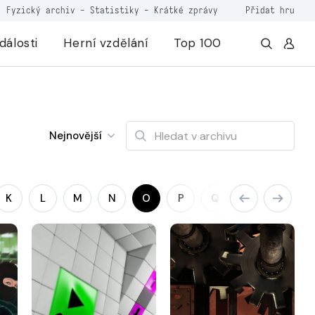
Fyzický archiv
-
Statistiky
-
Krátké zprávy
Přidat hru
dálosti
Herní vzdělání
Top 100
Nejnovější
K
L
M
N
O
P
Q
R
S