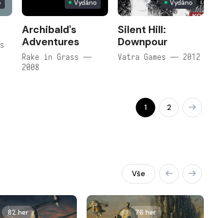
o
Vydáno
Vydáno
Archibald's
Silent Hill:
Adventures
Downpour
ks
Rake in Grass —
Vatra Games — 2012
2008
1
2
Vše
82 her
76 her