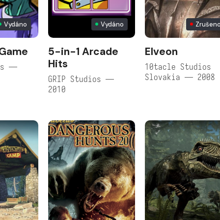
Vydáno
Vydáno
Zrušen
 Game
5-in-1 Arcade
Elveon
Hits
os —
10tacle Studios
Slovakia — 2008
GRIP Studios —
2010