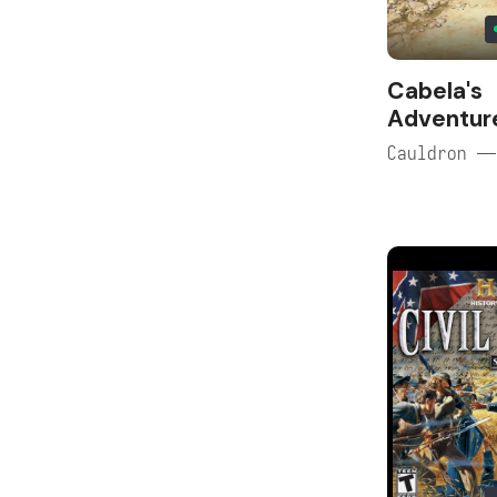
Cabela's
Adventur
Cauldron —