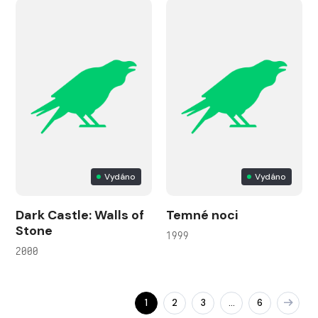
Vydáno
Vydáno
Dark Castle: Walls of
Temné noci
Stone
1999
2000
1
2
3
6
…