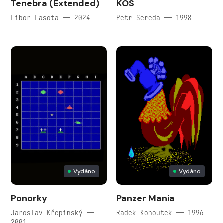
Tenebra (Extended)
KOS
Libor Lasota — 2024
Petr Sereda — 1998
Vydáno
Vydáno
Ponorky
Panzer Mania
Jaroslav Křepinský —
Radek Kohoutek — 1996
2001