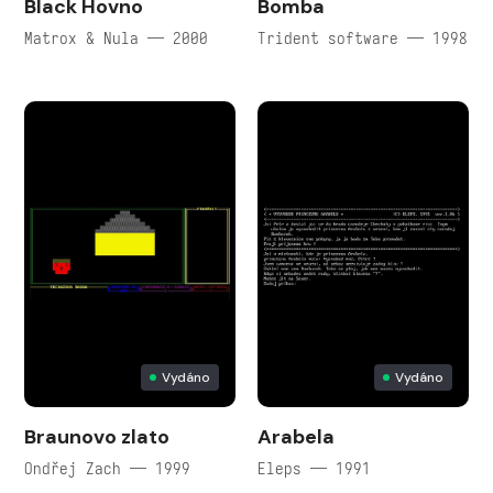
Black Hovno
Bomba
Matrox & Nula — 2000
Trident software — 1998
Vydáno
Vydáno
Braunovo zlato
Arabela
Ondřej Zach — 1999
Eleps — 1991