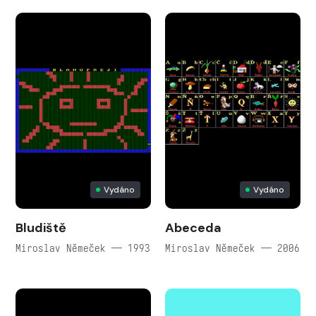
Vydáno
Vydáno
Bludiště
Abeceda
Miroslav Němeček — 1993
Miroslav Němeček — 2006