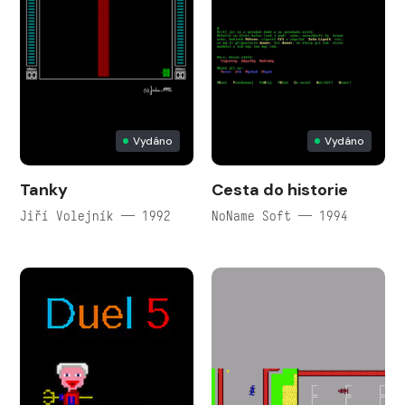
Vydáno
Vydáno
Tanky
Cesta do historie
Jiří Volejník — 1992
NoName Soft — 1994