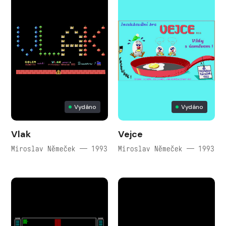
Vydáno
Vydáno
Vlak
Vejce
Miroslav Němeček — 1993
Miroslav Němeček — 1993