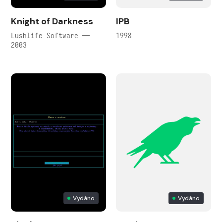
Knight of Darkness
IPB
Lushlife Software —
1998
2003
Vydáno
Vydáno