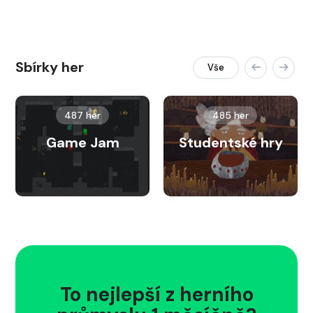
Sbírky her
Vše
487 her
485 her
Game Jam
Studentské hry
To nejlepší z herního