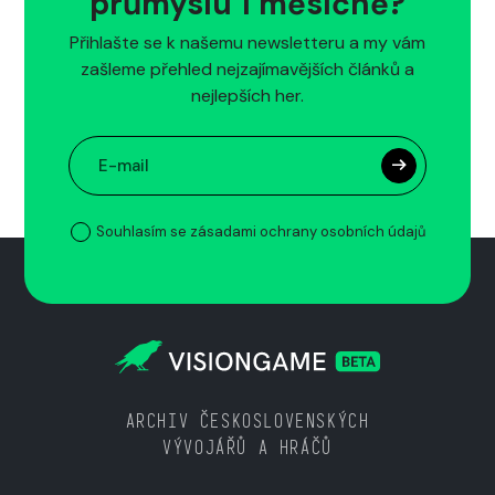
průmyslu 1 měsíčně?
Přihlašte se k našemu newsletteru a my vám
zašleme přehled nejzajímavějších článků a
nejlepších her.
Souhlasím se zásadami ochrany osobních údajů
ARCHIV ČESKOSLOVENSKÝCH
VÝVOJÁŘŮ A HRÁČŮ