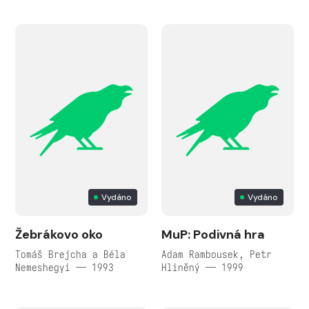
Vydáno
Vydáno
Žebrákovo oko
MuP: Podivná hra
Tomáš Brejcha a Béla
Adam Rambousek, Petr
Nemeshegyi — 1993
Hliněný — 1999