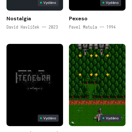
Vydáno
Vydáno
Nostalgia
Pexeso
David Havlíček — 2023
Pavel Matula — 1994
Vydáno
Vydáno