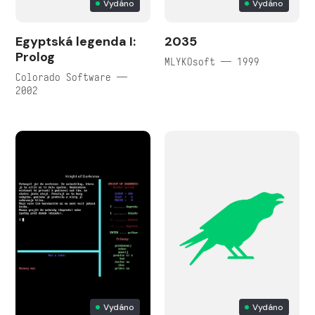
Vydáno
Vydáno
Egyptská legenda I:
2035
Prolog
MLYKOsoft — 1999
Colorado Software —
2002
Vydáno
Vydáno