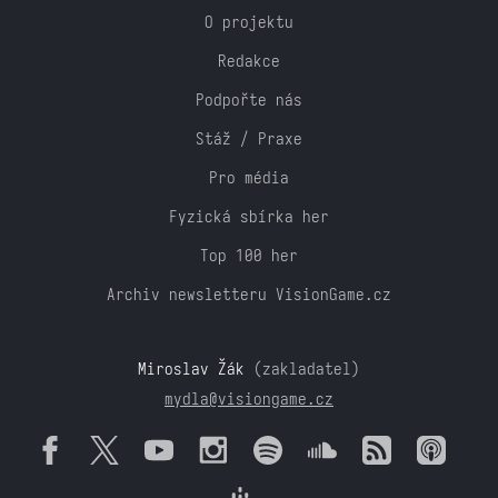
O projektu
Redakce
Podpořte nás
Stáž / Praxe
Pro média
Fyzická sbírka her
Top 100 her
Archiv newsletteru VisionGame.cz
Miroslav Žák
(zakladatel)
mydla@visiongame.cz