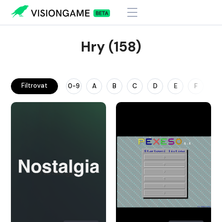
Hry (158)
Filtrovat
0-9
A
B
C
D
E
F
G