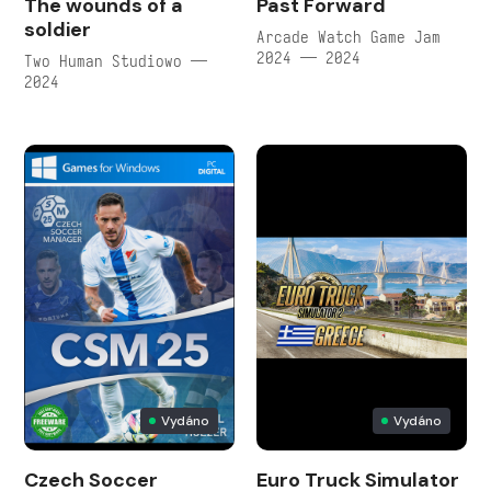
The wounds of a
Past Forward
soldier
Arcade Watch Game Jam
2024 — 2024
Two Human Studiowo —
2024
Vydáno
Vydáno
Czech Soccer
Euro Truck Simulator