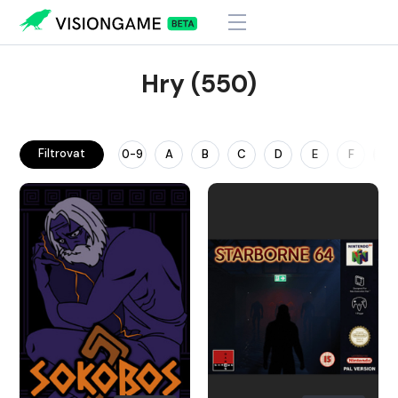
Hry (550)
Filtrovat
0-9
A
B
C
D
E
F
G