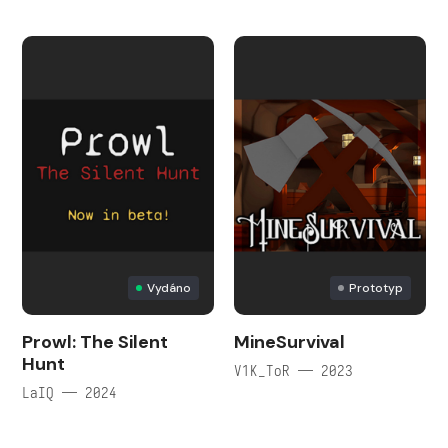
Vydáno
Prototyp
Prowl: The Silent
MineSurvival
Hunt
V1K_ToR — 2023
LaIQ — 2024