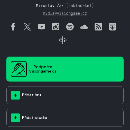
Miroslav Žák
(zakladatel)
mydla@visiongame.cz
Podpořte
Visiongame.cz
Přidat hru
Přidat studio