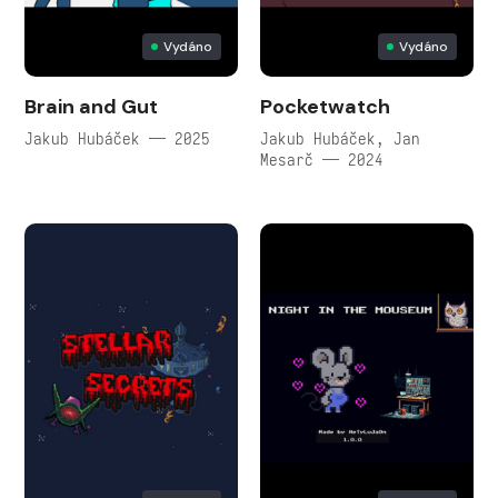
Vydáno
Vydáno
Brain and Gut
Pocketwatch
Jakub Hubáček — 2025
Jakub Hubáček, Jan
Mesarč — 2024