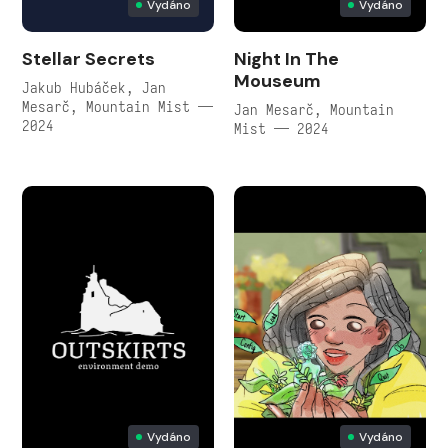
Vydáno
Vydáno
Stellar Secrets
Night In The
Mouseum
Jakub Hubáček, Jan
Mesarč, Mountain Mist —
Jan Mesarč, Mountain
2024
Mist — 2024
Vydáno
Vydáno