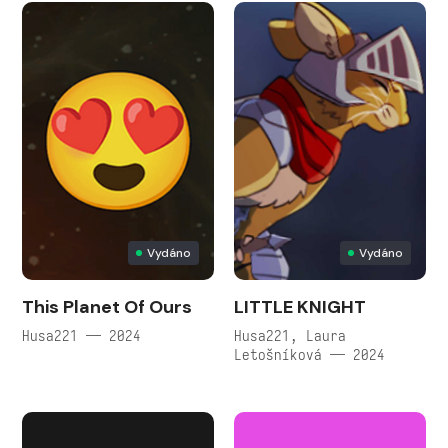
Vydáno
Vydáno
This Planet Of Ours
LITTLE KNIGHT
Husa221 — 2024
Husa221, Laura
Letošníková — 2024