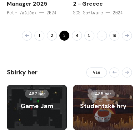
Manager 2025
2 - Greece
Petr Vašíček — 2024
SCS Software — 2024
1
2
3
4
5
19
…
Sbírky her
Vše
487 her
485 her
Game Jam
Studentské hry