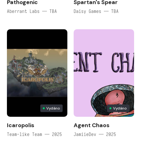
Pathogenic
Spartan's Spear
Aberrant Labs — TBA
Daisy Games — TBA
Vydáno
Vydáno
Icaropolis
Agent Chaos
Team-like Team — 2025
JamiieDev — 2025