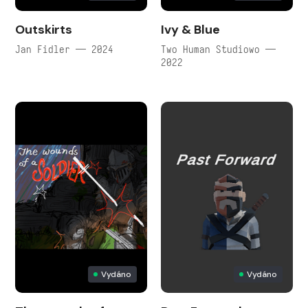
Outskirts
Ivy & Blue
Jan Fidler — 2024
Two Human Studiowo —
2022
Vydáno
Vydáno