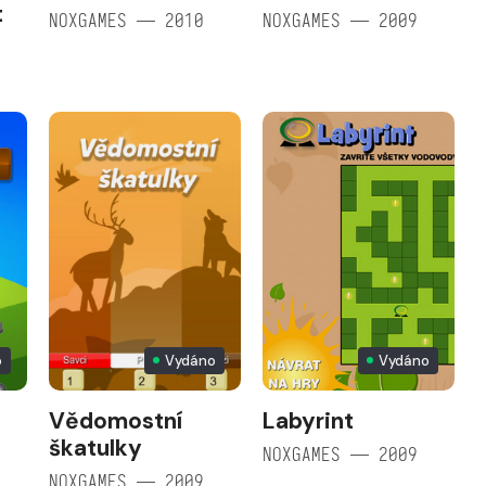
t
NOXGAMES — 2010
NOXGAMES — 2009
o
Vydáno
Vydáno
Vědomostní
Labyrint
škatulky
NOXGAMES — 2009
NOXGAMES — 2009