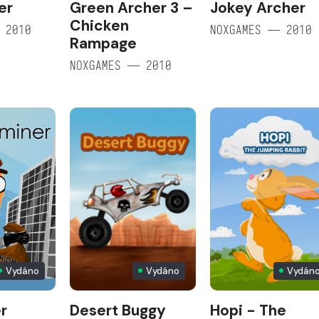
er
Green Archer 3 –
Jokey Archer
Chicken
 2010
NOXGAMES — 2010
Rampage
NOXGAMES — 2010
Vydáno
Vydáno
Vydán
r
Desert Buggy
Hopi - The