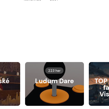
223 her
ské
Ludum Dare
TOP 
f
Vi