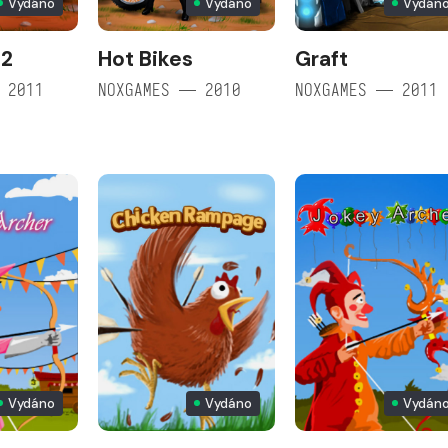
Vydáno
Vydáno
Vydán
 2
Hot Bikes
Graft
 2011
NOXGAMES — 2010
NOXGAMES — 2011
Vydáno
Vydáno
Vydán