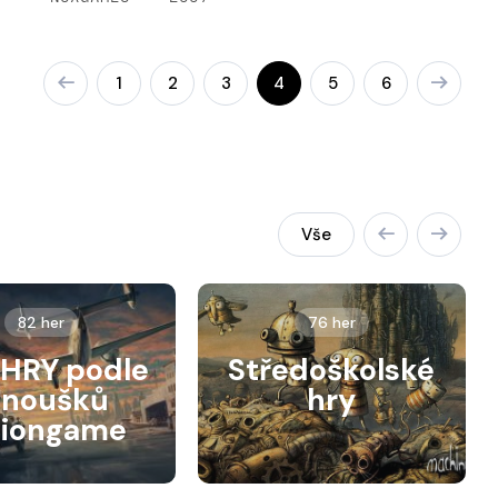
1
2
3
4
5
6
Vše
82 her
76 her
HRY podle
Středoškolské
anoušků
hry
siongame