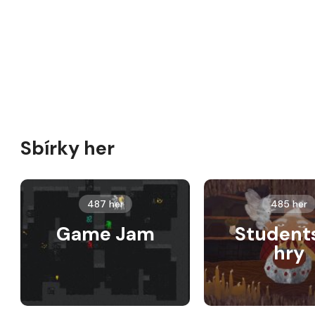
Sbírky her
487 her
485 her
Game Jam
Student
hry