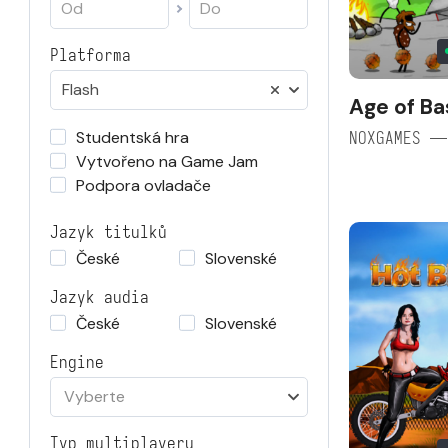
Platforma
Flash
Age of Ba
Studentská hra
NOXGAMES —
Vytvořeno na Game Jam
Podpora ovladače
Jazyk titulků
České
Slovenské
Jazyk audia
České
Slovenské
Engine
Vyberte
Typ multiplayeru