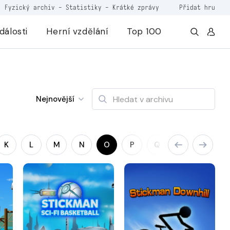
Fyzický archiv
-
Statistiky
-
Krátké zprávy
Přidat hru
dálosti
Herní vzdělání
Top 100
Nejnovější
K
L
M
N
O
P
Q
R
S