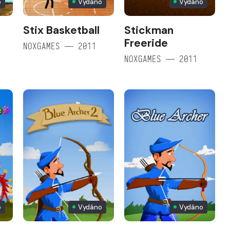
o
Vydáno
Vydáno
Stix Basketball
Stickman
Freeride
NOXGAMES — 2011
NOXGAMES — 2011
o
Vydáno
Vydáno