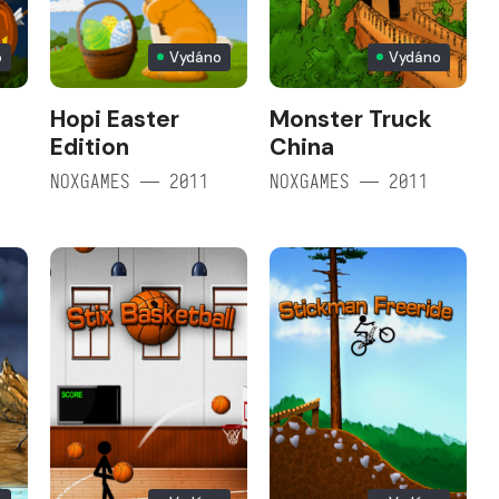
o
Vydáno
Vydáno
Hopi Easter
Monster Truck
Edition
China
NOXGAMES — 2011
NOXGAMES — 2011