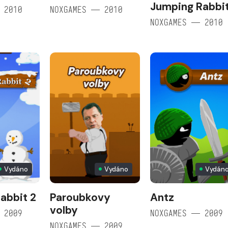
Jumping Rabbi
 2010
NOXGAMES — 2010
NOXGAMES — 2010
Vydáno
Vydáno
Vydán
abbit 2
Paroubkovy
Antz
volby
 2009
NOXGAMES — 2009
NOXGAMES — 2009