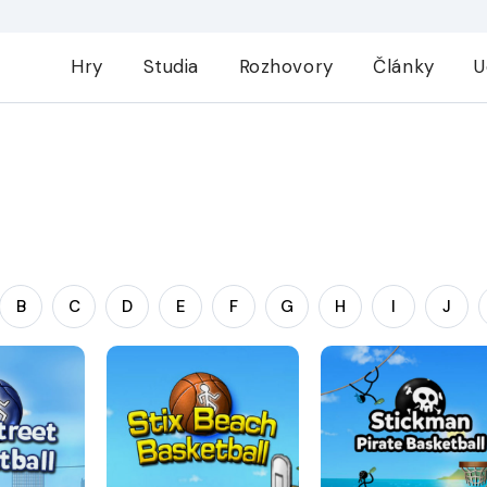
Hry
Studia
Rozhovory
Články
U
B
C
D
E
F
G
H
I
J