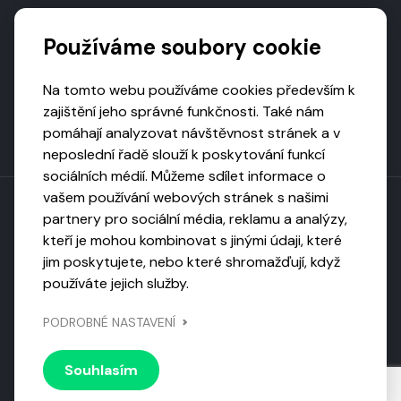
Podporují nás
Používáme soubory cookie
Na tomto webu používáme cookies především k
zajištění jeho správné funkčnosti. Také nám
pomáhají analyzovat návštěvnost stránek a v
neposlední řadě slouží k poskytování funkcí
sociálních médií. Můžeme sdílet informace o
vašem používání webových stránek s našimi
partnery pro sociální média, reklamu a analýzy,
kteří je mohou kombinovat s jinými údaji, které
Toto dílo podléhá licenci CC BY-NC-ND
jim poskytujete, nebo které shromažďují, když
Uveďte původ, neužívejte komerčně, nezpracovávejte.
používáte jejich služby.
Webarchivováno
PODROBNÉ NASTAVENÍ
Národní knihovnou ČR
Design by
Vanda
Souhlasím
© 2026 Visiongame. Všechna práva vyhrazena.
Zásady
ochrany soukromí