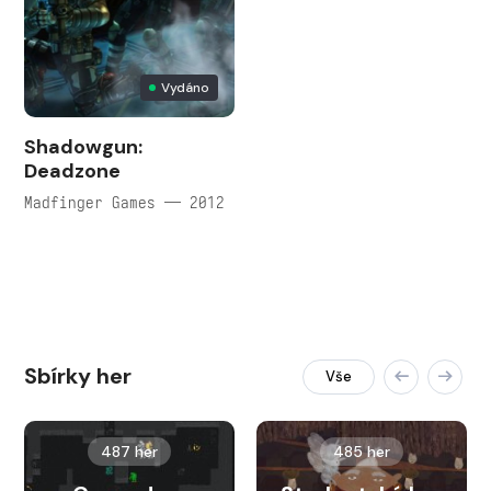
Vydáno
Shadowgun:
Deadzone
Madfinger Games — 2012
Sbírky her
Vše
487 her
485 her