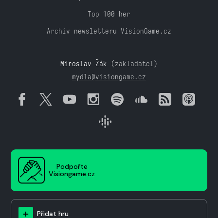
Top 100 her
Archiv newsletteru VisionGame.cz
Miroslav Žák
(zakladatel)
mydla@visiongame.cz
Podpořte
Visiongame.cz
Přidat hru