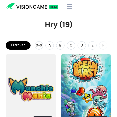
Hry (19)
Filtrovat
0-9
A
B
C
D
E
F
G