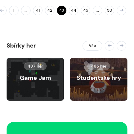
1
41
42
43
44
45
50
…
…
Sbírky her
Vše
487 her
485 her
Game Jam
Studentské hry