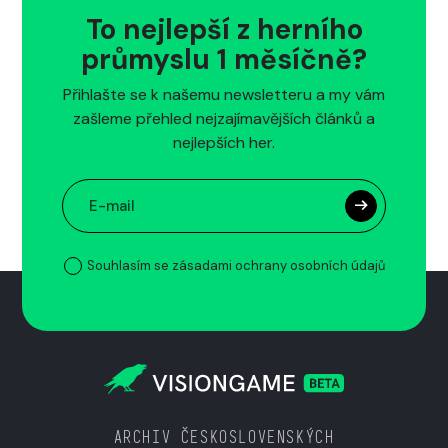
To nejlepší z herního
průmyslu 1 měsíčně?
Přihlašte se k našemu newsletteru a my vám
zašleme přehled nejzajímavějších článků a
nejlepších her.
Souhlasím se zásadami ochrany osobních údajů
ARCHIV ČESKOSLOVENSKÝCH