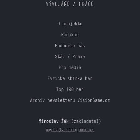
VÝVOJÁŘŮ A HRÁČŮ
O projektu
Redakce
Podpořte nás
Stáž / Praxe
Pro média
Fyzická sbírka her
Top 100 her
Archiv newsletteru VisionGame.cz
Miroslav Žák
(zakladatel)
mydla@visiongame.cz