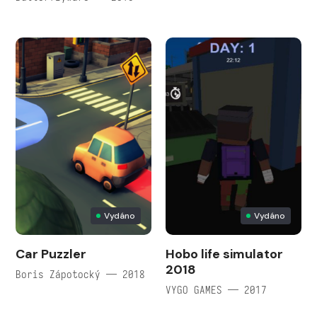
Vydáno
Vydáno
Car Puzzler
Hobo life simulator
2018
Boris Zápotocký — 2018
VYGO GAMES — 2017