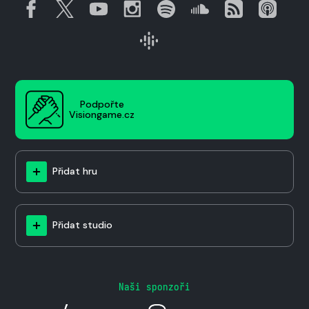
Podpořte
Visiongame.cz
Přidat hru
Přidat studio
Naši sponzoři