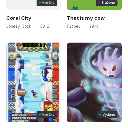
Vydáno
Zrušeno
Coral City
That is my cow
Lonely Sock — 2012
Flobey — 2014
Vydáno
Vydáno