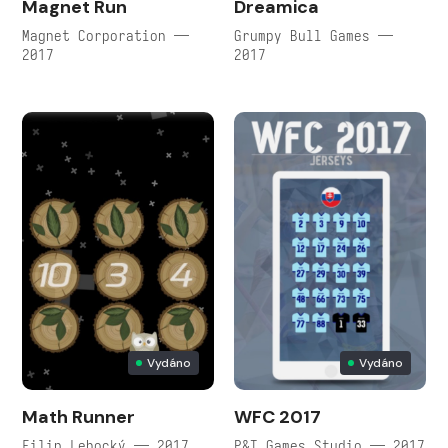
Magnet Run
Dreamica
Magnet Corporation —
Grumpy Bull Games —
2017
2017
Vydáno
Vydáno
Math Runner
WFC 2017
Filip Lehocký — 2017
P&T Games Studio — 2017