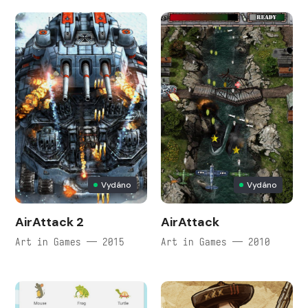
Vydáno
Vydáno
AirAttack 2
AirAttack
Art in Games — 2015
Art in Games — 2010