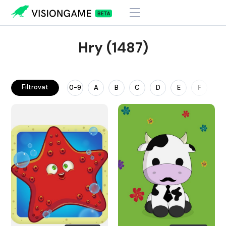
Hry (1487)
Filtrovat
0-9
A
B
C
D
E
F
G