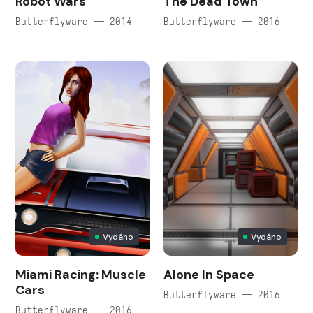
Robot Wars
The Dead Town
Butterflyware — 2014
Butterflyware — 2016
Vydáno
Vydáno
Miami Racing: Muscle
Alone In Space
Cars
Butterflyware — 2016
Butterflyware — 2016