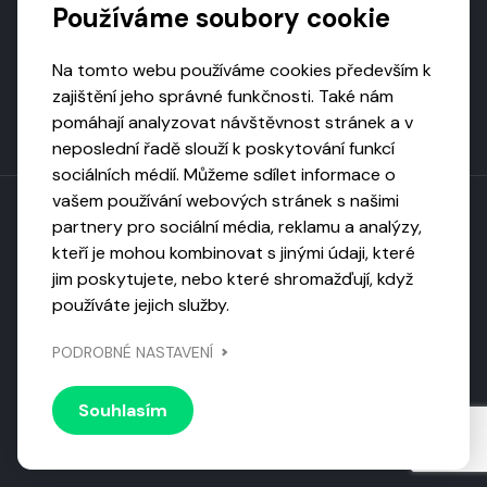
Používáme soubory cookie
Na tomto webu používáme cookies především k
zajištění jeho správné funkčnosti. Také nám
pomáhají analyzovat návštěvnost stránek a v
neposlední řadě slouží k poskytování funkcí
sociálních médií. Můžeme sdílet informace o
vašem používání webových stránek s našimi
partnery pro sociální média, reklamu a analýzy,
kteří je mohou kombinovat s jinými údaji, které
Toto dílo podléhá licenci CC BY-NC-ND
jim poskytujete, nebo které shromažďují, když
Uveďte původ, neužívejte komerčně, nezpracovávejte.
používáte jejich služby.
Webarchivováno
PODROBNÉ NASTAVENÍ
Národní knihovnou ČR
Design by
Vanda
Souhlasím
© 2026 Visiongame. Všechna práva vyhrazena.
Zásady
ochrany soukromí