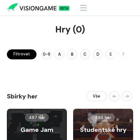
Hry (0)
Filtrovat
0-9
A
B
C
D
E
F
G
Sbírky her
Vše
487 her
485 her
Game Jam
Studentské hry